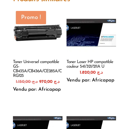
Promo !
Toner Universel compatible
Toner Laser HP compatible
GS-
couleur 541/321/211A U
CB435A/CB436A/CE285A/C
1.820,00
د.ج
RG125
Vendu par: Africapap
Le
Le
1.150,00
د.ج
970,00
د.ج
prix
prix
Vendu par: Africapap
initial
actuel
était :
est :
د.ج 970,00.
د.ج 1.150,00.