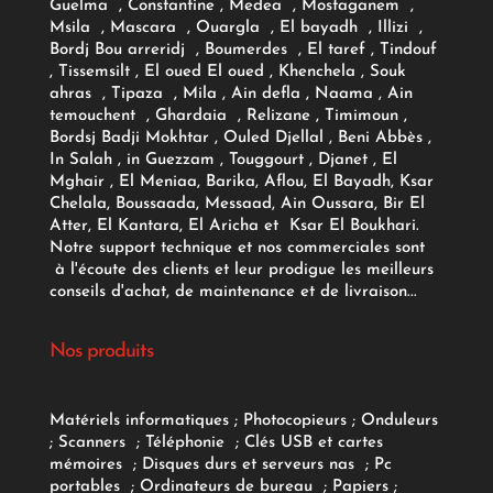
Guelma , Constantine , Medea , Mostaganem ,
Msila , Mascara , Ouargla , El bayadh , Illizi ,
Bordj Bou arreridj , Boumerdes , El taref , Tindouf
, Tissemsilt , El oued El oued , Khenchela , Souk
ahras , Tipaza , Mila , Ain defla , Naama , Ain
temouchent , Ghardaia , Relizane , Timimoun ,
Bordsj Badji Mokhtar , Ouled Djellal , Beni Abbès ,
In Salah , in Guezzam , Touggourt , Djanet , El
Mghair , El Meniaa, Barika, Aflou, El Bayadh, Ksar
Chelala, Boussaada, Messaad, Ain Oussara, Bir El
Atter, El Kantara, El Aricha et Ksar El Boukhari.
Notre support technique et nos commerciales sont
à l'écoute des clients et leur prodigue les meilleurs
conseils d'achat, de maintenance et de livraison...
Nos produits
Matériels informatiques
;
Photocopieurs
;
Onduleurs
;
Scanners
;
Téléphonie
;
Clés USB et cartes
mémoires
;
Disques durs et serveurs nas
;
Pc
portables
;
Ordinateurs
de bureau
;
Papiers
;