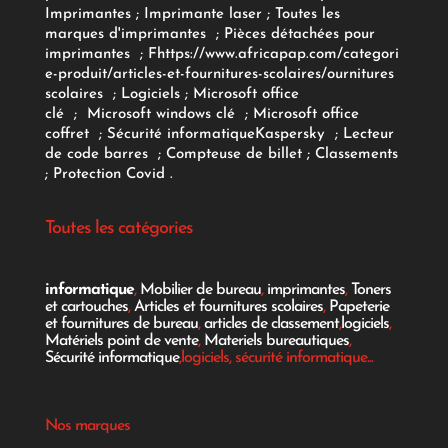
Imprimantes
;
Imprimante laser
;
Toutes les
marques d'imprimantes
;
Pièces détachées pour
imprimantes
;
F
https://www.africapap.com/categori
e-produit/articles-et-fournitures-scolaires/
ournitures
scolaires
;
Logiciels
; Microsoft office
clé
;
Microsoft windows clé
;
Microsoft office
coffret
;
Sécurité informatique
Kaspersky
;
Lecteur
de code barres
;
Compteuse de billet
;
Classements
;
Protection Covid
.
Toutes les catégories
informatique
,
Mobilier de bureau
,
imprimantes
,
Toners
et cartouches
,
Articles et fournitures scolaires
,
Papeterie
et fournitures de bureau
,
articles de classement
,
logiciels
,
Matériels point de vente
,
Materiels bureautiques
,
Sécurité informatique
,logiciels, sécurité informatique...
Nos marques