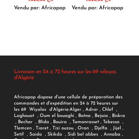
Vendu par: Africapap
Vendu par: Africapap
Livraison en 24 à 72 heures sur les 69 wilayas
d'Algérie
Africapap dispose d'une cellule de préparation des
commandes et d'expédition en 24 à 72 heures sur
les 69 Wiyalas d'Algérie:
Alger
, Adrar
, Chlef ,
Laghouat , Oum el bouaghi , Batna , Bejaia , Biskra
, Bechar , Blida , Bouira , Tamanrasset , Tebessa ,
Tlemcen , Tiaret , Tizi ouzou , Oran , Djelfa , Jijel ,
Setif , Saida , Skikda , Sidi bel abbes , Annaba ,