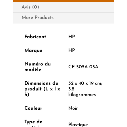
Avis (0)
More Products
Fabricant
‎HP
Marque
‎HP
Numéro du
‎CE 505A 05A
modèle
Dimensions du
‎32 x 40 x 19 cm;
produit (L x l x
3.8
h)
kilogrammes
Couleur
‎Noir
Type de
‎Plastique