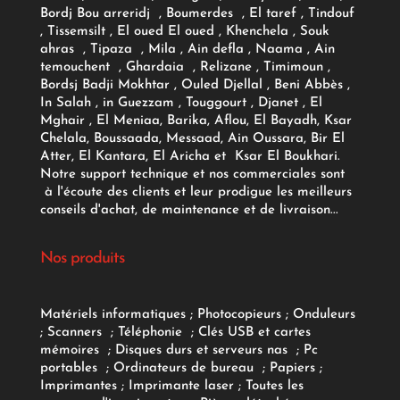
Bordj Bou arreridj , Boumerdes , El taref , Tindouf
, Tissemsilt , El oued El oued , Khenchela , Souk
ahras , Tipaza , Mila , Ain defla , Naama , Ain
temouchent , Ghardaia , Relizane , Timimoun ,
Bordsj Badji Mokhtar , Ouled Djellal , Beni Abbès ,
In Salah , in Guezzam , Touggourt , Djanet , El
Mghair , El Meniaa, Barika, Aflou, El Bayadh, Ksar
Chelala, Boussaada, Messaad, Ain Oussara, Bir El
Atter, El Kantara, El Aricha et Ksar El Boukhari.
Notre support technique et nos commerciales sont
à l'écoute des clients et leur prodigue les meilleurs
conseils d'achat, de maintenance et de livraison...
Nos produits
Matériels informatiques
;
Photocopieurs
;
Onduleurs
;
Scanners
;
Téléphonie
;
Clés USB et cartes
mémoires
;
Disques durs et serveurs nas
;
Pc
portables
;
Ordinateurs
de bureau
;
Papiers
;
Imprimantes
;
Imprimante laser
;
Toutes les