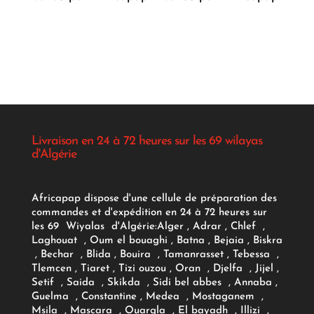
Livraison en 24 à 72 heures sur les 69 wilayas
d'Algérie
Africapap dispose d'une cellule de préparation des
commandes et d'expédition en 24 à 72 heures sur
les 69 Wiyalas d'Algérie:
Alger
, Adrar
, Chlef ,
Laghouat , Oum el bouaghi , Batna , Bejaia , Biskra
, Bechar , Blida , Bouira , Tamanrasset , Tebessa ,
Tlemcen , Tiaret , Tizi ouzou , Oran , Djelfa , Jijel ,
Setif , Saida , Skikda , Sidi bel abbes , Annaba ,
Guelma , Constantine , Medea , Mostaganem ,
Msila , Mascara , Ouargla , El bayadh , Illizi ,