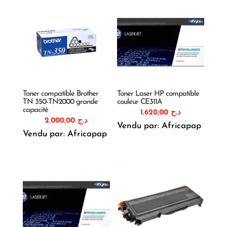
Toner compatible Brother
Toner Laser HP compatible
TN 350-TN2000 grande
couleur CE311A
capacité
1.620,00
د.ج
2.000,00
د.ج
Vendu par: Africapap
Vendu par: Africapap