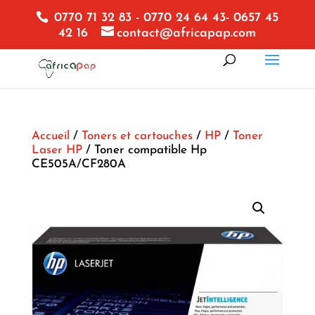
0770 71 32 83 - 0770 24 64 43- 0657 45
42 16
contact@africapap.com
Accueil
/
Toners et cartouches
/
HP
/
Toner
Laser HP
/ Toner compatible Hp
CE505A/CF280A