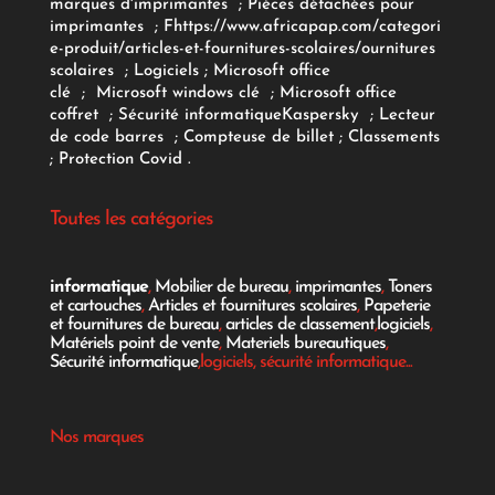
marques d'imprimantes
;
Pièces détachées pour
imprimantes
;
F
https://www.africapap.com/categori
e-produit/articles-et-fournitures-scolaires/
ournitures
scolaires
;
Logiciels
; Microsoft office
clé
;
Microsoft windows clé
;
Microsoft office
coffret
;
Sécurité informatique
Kaspersky
;
Lecteur
de code barres
;
Compteuse de billet
;
Classements
;
Protection Covid
.
Toutes les catégories
informatique
,
Mobilier de bureau
,
imprimantes
,
Toners
et cartouches
,
Articles et fournitures scolaires
,
Papeterie
et fournitures de bureau
,
articles de classement
,
logiciels
,
Matériels point de vente
,
Materiels bureautiques
,
Sécurité informatique
,logiciels, sécurité informatique...
Nos marques