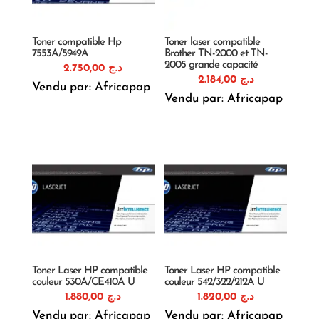
Toner compatible Hp
Toner laser compatible
7553A/5949A
Brother TN-2000 et TN-
2005 grande capacité
2.750,00
د.ج
2.184,00
د.ج
Vendu par: Africapap
Vendu par: Africapap
Toner Laser HP compatible
Toner Laser HP compatible
couleur 530A/CE410A U
couleur 542/322/212A U
1.880,00
د.ج
1.820,00
د.ج
Vendu par: Africapap
Vendu par: Africapap