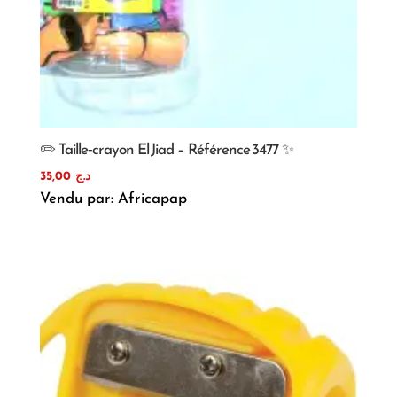
✏️ Taille‑crayon El Jiad – Référence 3477 ✨
35,00
د.ج
Vendu par: Africapap