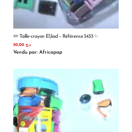
✏️ Taille‑crayon El Jiad – Référence 3433 ✨
50,00
د.ج
Vendu par: Africapap