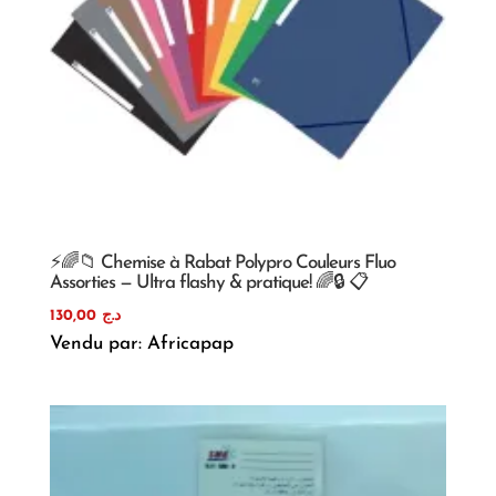
⚡🌈📁 Chemise à Rabat Polypro Couleurs Fluo
Assorties — Ultra flashy & pratique! 🌈🔒 📋
130,00
د.ج
Vendu par: Africapap