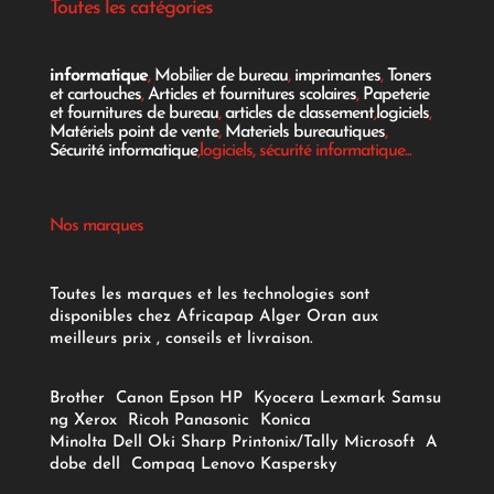
Toutes les catégories
informatique
,
Mobilier de bureau
,
imprimantes
,
Toners
et cartouches
,
Articles et fournitures scolaires
,
Papeterie
et fournitures de bureau
,
articles de classement
,
logiciels
,
Matériels point de vente
,
Materiels bureautiques
,
Sécurité informatique
,logiciels, sécurité informatique...
Nos marques
Toutes les marques et les technologies sont
disponibles chez Africapap Alger Oran aux
meilleurs prix , conseils et livraison.
Brother
Canon
Epson
HP
Kyocera
Lexmark
Samsu
ng
Xerox
Ricoh
Panasonic
Konica
Minolta
Dell
Oki
Sharp
Printonix/Tally
Microsoft
A
dobe
dell
Compaq
Lenovo
Kaspersky