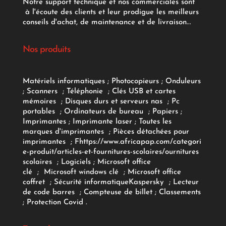
Notre support technique et nos commerciales sont
à l'écoute des clients et leur prodigue les meilleurs
conseils d'achat, de maintenance et de livraison...
Nos produits
Matériels informatiques
;
Photocopieurs
;
Onduleurs
;
Scanners
;
Téléphonie
;
Clés USB et cartes
mémoires
;
Disques durs et serveurs nas
;
Pc
portables
;
Ordinateurs
de bureau
;
Papiers
;
Imprimantes
;
Imprimante laser
;
Toutes les
marques d'imprimantes
;
Pièces détachées pour
imprimantes
;
F
https://www.africapap.com/categori
e-produit/articles-et-fournitures-scolaires/
ournitures
scolaires
;
Logiciels
; Microsoft office
clé
;
Microsoft windows clé
;
Microsoft office
coffret
;
Sécurité informatique
Kaspersky
;
Lecteur
de code barres
;
Compteuse de billet
;
Classements
;
Protection Covid
.