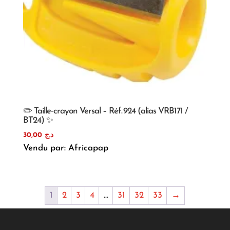
✏️ Taille‑crayon Versal – Réf. 924 (alias VRB171 /
BT24) ✨
30,00
د.ج
Vendu par: Africapap
1
2
3
4
…
31
32
33
→