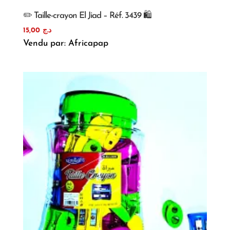
✏️ Taille-crayon El Jiad – Réf. 3439 🛍️
15,00
د.ج
Vendu par: Africapap