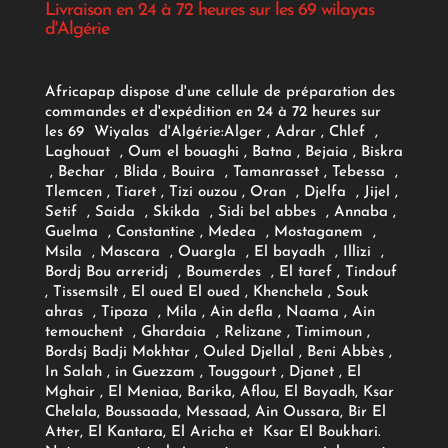
Livraison en 24 à 72 heures sur les 69 wilayas
d'Algérie
Africapap dispose d'une cellule de préparation des
commandes et d'expédition en 24 à 72 heures sur
les 69 Wiyalas d'Algérie:
Alger
, Adrar
, Chlef ,
Laghouat , Oum el bouaghi , Batna , Bejaia , Biskra
, Bechar , Blida , Bouira , Tamanrasset , Tebessa ,
Tlemcen , Tiaret , Tizi ouzou , Oran , Djelfa , Jijel ,
Setif , Saida , Skikda , Sidi bel abbes , Annaba ,
Guelma , Constantine , Medea , Mostaganem ,
Msila , Mascara , Ouargla , El bayadh , Illizi ,
Bordj Bou arreridj , Boumerdes , El taref , Tindouf
, Tissemsilt , El oued El oued , Khenchela , Souk
ahras , Tipaza , Mila , Ain defla , Naama , Ain
temouchent , Ghardaia , Relizane , Timimoun ,
Bordsj Badji Mokhtar , Ouled Djellal , Beni Abbès ,
In Salah , in Guezzam , Touggourt , Djanet , El
Mghair , El Meniaa, Barika, Aflou, El Bayadh, Ksar
Chelala, Boussaada, Messaad, Ain Oussara, Bir El
Atter, El Kantara, El Aricha et Ksar El Boukhari.