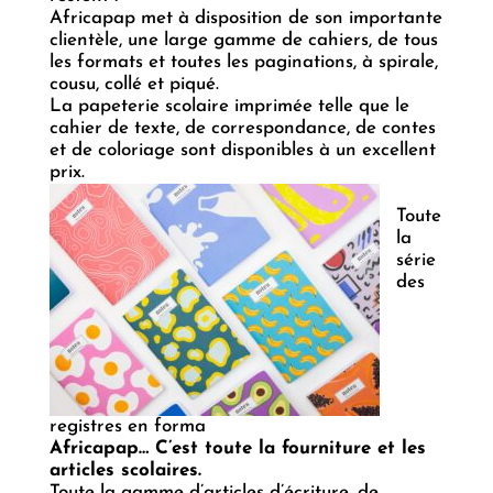
Africapap met à disposition de son importante
clientèle, une large gamme de cahiers, de tous
les formats et toutes les paginations, à spirale,
cousu, collé et piqué.
La papeterie scolaire imprimée telle que le
cahier de texte, de correspondance, de contes
et de coloriage sont disponibles à un excellent
prix.
Toute
la
série
des
registres en forma
Africapap… C’est toute la fourniture et les
articles scolaires.
Toute la gamme d’articles d’écriture, de