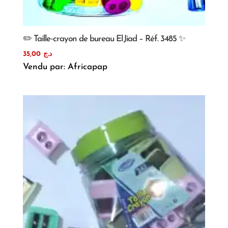
✏️ Taille‑crayon de bureau El Jiad – Réf. 3485 ✨
35,00
د.ج
Vendu par: Africapap