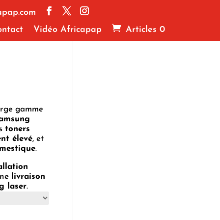
apap.com
ntact
Vidéo Africapap
Articles 0
large gamme
amsung
os
toners
nt élevé
, et
mestique
.
allation
une
livraison
g laser
.