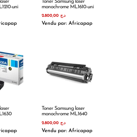
laser
Toner Samsung laser
1210-uni
monochrome ML1610-uni
2.800,00
د.ج
ricapap
Vendu par: Africapap
laser
Toner Samsung laser
L1630
monochrome ML1640
2.800,00
د.ج
ricapap
Vendu par: Africapap