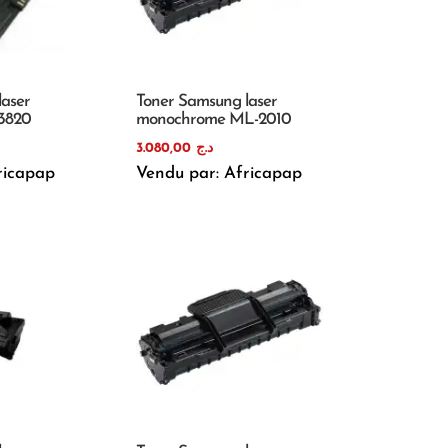
laser
Toner Samsung laser
3820
monochrome ML-2010
3.080,00
د.ج
ricapap
Vendu par: Africapap