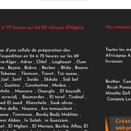
 à 72 heures sur les 69 wilayas d'Algérie
Nos marques
Toutes les m
se d'une cellule de préparation des
Africapap Al
expédition en 24 à 72 heures sur les 69
livraison.
ie:
Alger
, Adrar
, Chlef , Laghouat , Oum
na , Bejaia , Biskra , Bechar , Blida , Bouira
Tebessa , Tlemcen , Tiaret , Tizi ouzou ,
Jijel , Setif , Saida , Skikda , Sidi bel
Brother
Can
 , Guelma , Constantine , Medea ,
Ricoh
Panas
sila , Mascara , Ouargla , El bayadh ,
Minolta
Dell
ou arreridj , Boumerdes , El taref , Tindouf ,
Compaq
Le
oued El oued , Khenchela , Souk ahras ,
 Ain defla , Naama , Ain temouchent ,
zane , Timimoun , Bordsj Badji Mokhtar ,
Beni Abbès , In Salah , in Guezzam ,
et , El Mghair , El Meniaa, Barika, Aflou, El