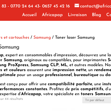
 83 - 0770 24 64 43- 0657 45 42 16
contact@afric
Accueil
Africapap
Livraison
Blog
Co
s et cartouches
/
Samsung
/ Toner laser Samsung
 Samsung
ap
, expert en consommables d’impression, découvrez une 
ser Samsung
, originaux ou compatibles, pour imprimantes
S
ng ProXpress
,
Samsung CLP
,
ML
, et autres modèles. N
s et couleurs
assurent une
impression nette
, un
rendeme
 optimale
pour un usage
professionnel
,
bureautique
ou
do
est conçu pour offrir une
compatibilité parfaite
, une
inst
erformances constantes
. Profitez de
prix compétitifs
, d’
expertise d’
Africapap
, votre spécialiste en
toners Samsun
sur 44 résultats