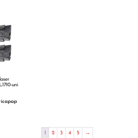
laser
1710-uni
ricapap
1
2
3
4
5
→