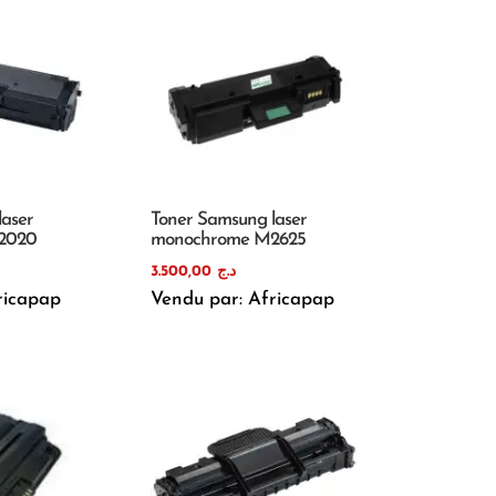
laser
Toner Samsung laser
2020
monochrome M2625
3.500,00
د.ج
ricapap
Vendu par: Africapap