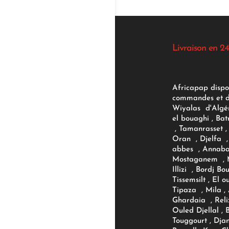
Livraison en 24
Africapap dispo
commandes et d'
Wiyalas d'Algér
el bouaghi , Bat
, Tamanrasset , 
Oran , Djelfa , 
abbes , Annaba
Mostaganem , M
Illizi , Bordj B
Tissemsilt , El 
Tipaza , Mila ,
Ghardaia , Reli
Ouled Djellal , 
Touggourt , Djan