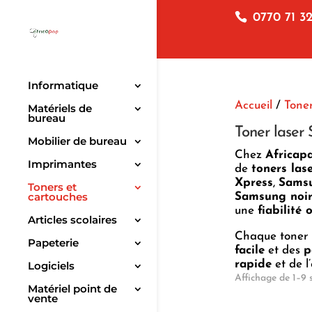
0770 71 32
Informatique
Accueil
/
Toner
Matériels de
bureau
Toner laser
Mobilier de bureau
Chez
Africap
Imprimantes
de
toners la
Xpress
,
Samsu
Toners et
cartouches
Samsung noir
une
fiabilité
Articles scolaires
Chaque toner 
Papeterie
facile
et des
p
rapide
et de l’
Logiciels
Affichage de 1–9 
Matériel point de
vente