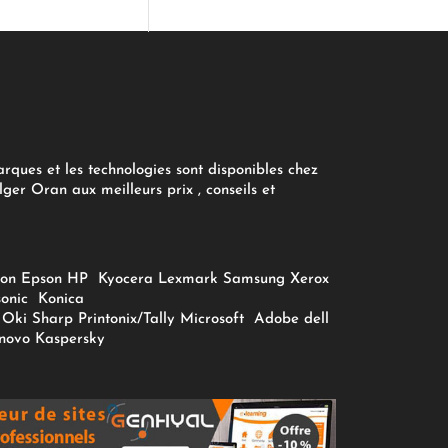
arques et les technologies sont disponibles chez
ger Oran aux meilleurs prix , conseils et
on
Epson
HP
Kyocera
Lexmark
Samsung
Xerox
onic
Konica
Oki
Sharp
Printonix/Tally
Microsoft
Adobe
dell
novo
Kaspersky