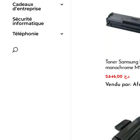
Cadeaux
d’entreprise
Sécurité
informatique
Téléphonie
Toner Samsung 
monochrome M
2.646,00
د.ج
Vendu par: Af