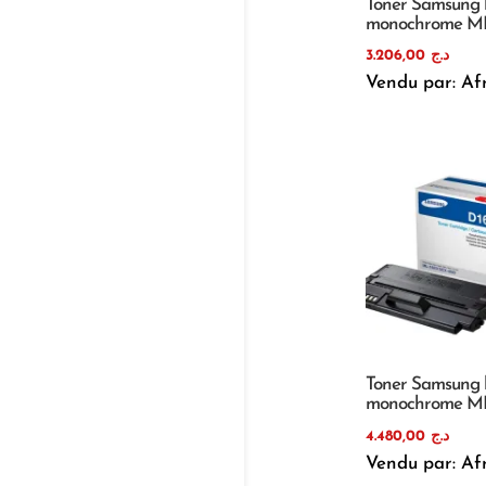
Toner Samsung 
monochrome ML
3.206,00
د.ج
Vendu par: Af
Toner Samsung 
monochrome M
4.480,00
د.ج
Vendu par: Af