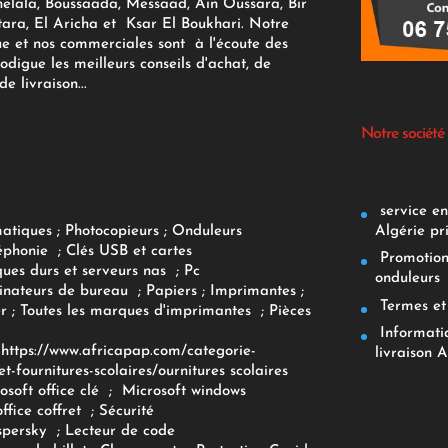
elala, Boussaada, Messaad, Ain Oussara, Bir
tara, El Aricha et Ksar El Boukhari. Notre
ue et nos commerciales sont à l'écoute des
rodigue les meilleurs conseils d'achat, de
e livraison...
Notre société
service env
Algérie pr
matiques
;
Photocopieurs
;
Onduleurs
éphonie
;
Clés USB et cartes
Promotions
ques durs et serveurs nas
;
Pc
onduleurs
inateurs
de bureau
;
Papiers
; Imprimantes
;
Termes et 
r
;
Toutes les marques d'imprimantes
;
Pièces
Informatiq
F
https://www.africapap.com/categorie-
livraison A
et-fournitures-scolaires/
ournitures scolaires
osoft office clé
;
Microsoft windows
office coffret
;
Sécurité
spersky
;
Lecteur de code