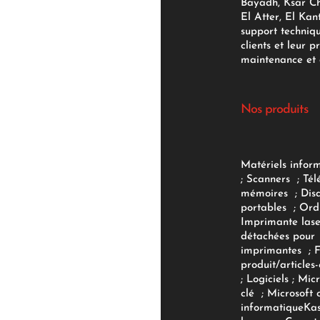
Bayadh, Ksar Ch
El Atter, El Kan
support techniq
clients et leur p
maintenance et d
Nos produits
Matériels infor
;
Scanners
;
Tél
mémoires
;
Dis
portables
;
Ord
Imprimante lase
détachées pour
imprimantes
;
produit/articles-
;
Logiciels
; Micr
clé
;
Microsoft 
informatique
Ka