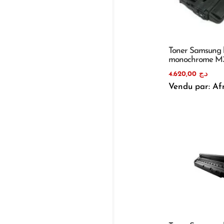
Toner Samsung 
monochrome M
4.620,00
د.ج
Vendu par: Af