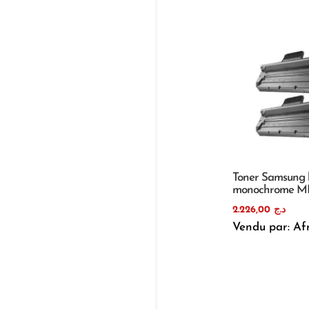
Toner Samsung 
monochrome ML
2.226,00
د.ج
Vendu par: Af