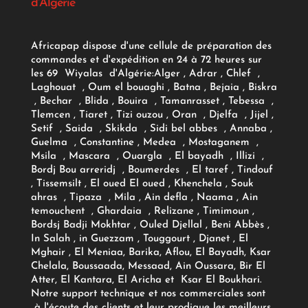
d'Algérie
Africapap dispose d'une cellule de préparation des
commandes et d'expédition en 24 à 72 heures sur
les 69 Wiyalas d'Algérie:
Alger
, Adrar
, Chlef ,
Laghouat , Oum el bouaghi , Batna , Bejaia , Biskra
, Bechar , Blida , Bouira , Tamanrasset , Tebessa ,
Tlemcen , Tiaret , Tizi ouzou , Oran , Djelfa , Jijel ,
Setif , Saida , Skikda , Sidi bel abbes , Annaba ,
Guelma , Constantine , Medea , Mostaganem ,
Msila , Mascara , Ouargla , El bayadh , Illizi ,
Bordj Bou arreridj , Boumerdes , El taref , Tindouf
, Tissemsilt , El oued El oued , Khenchela , Souk
ahras , Tipaza , Mila , Ain defla , Naama , Ain
temouchent , Ghardaia , Relizane , Timimoun ,
Bordsj Badji Mokhtar , Ouled Djellal , Beni Abbès ,
In Salah , in Guezzam , Touggourt , Djanet , El
Mghair , El Meniaa, Barika, Aflou, El Bayadh, Ksar
Chelala, Boussaada, Messaad, Ain Oussara, Bir El
Atter, El Kantara, El Aricha et Ksar El Boukhari.
Notre support technique et nos commerciales sont
à l'écoute des clients et leur prodigue les meilleurs