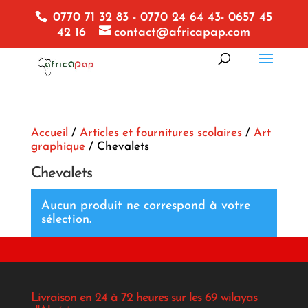
0770 71 32 83 - 0770 24 64 43- 0657 45
42 16
contact@africapap.com
Accueil
/
Articles et fournitures scolaires
/
Art
graphique
/ Chevalets
Chevalets
Aucun produit ne correspond à votre
sélection.
Livraison en 24 à 72 heures sur les 69 wilayas