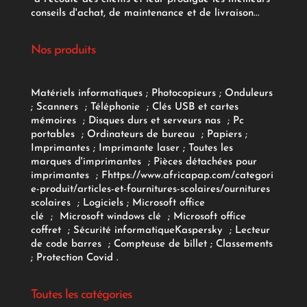
conseils d'achat, de maintenance et de livraison...
Nos produits
Matériels informatiques
;
Photocopieurs
;
Onduleurs
;
Scanners
;
Téléphonie
;
Clés USB et cartes
mémoires
;
Disques durs et serveurs nas
;
Pc
portables
;
Ordinateurs
de bureau
;
Papiers
;
Imprimantes
;
Imprimante laser
;
Toutes les
marques d'imprimantes
;
Pièces détachées pour
imprimantes
;
F
https://www.africapap.com/categori
e-produit/articles-et-fournitures-scolaires/
ournitures
scolaires
;
Logiciels
; Microsoft office
clé
;
Microsoft windows clé
;
Microsoft office
coffret
;
Sécurité informatique
Kaspersky
;
Lecteur
de code barres
;
Compteuse de billet
;
Classements
;
Protection Covid
.
Toutes les catégories