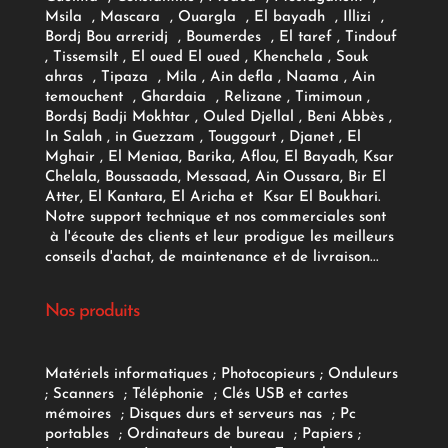
Msila , Mascara , Ouargla , El bayadh , Illizi ,
Bordj Bou arreridj , Boumerdes , El taref , Tindouf
, Tissemsilt , El oued El oued , Khenchela , Souk
ahras , Tipaza , Mila , Ain defla , Naama , Ain
temouchent , Ghardaia , Relizane , Timimoun ,
Bordsj Badji Mokhtar , Ouled Djellal , Beni Abbès ,
In Salah , in Guezzam , Touggourt , Djanet , El
Mghair , El Meniaa, Barika, Aflou, El Bayadh, Ksar
Chelala, Boussaada, Messaad, Ain Oussara, Bir El
Atter, El Kantara, El Aricha et Ksar El Boukhari.
Notre support technique et nos commerciales sont
à l'écoute des clients et leur prodigue les meilleurs
conseils d'achat, de maintenance et de livraison...
Nos produits
Matériels informatiques
;
Photocopieurs
;
Onduleurs
;
Scanners
;
Téléphonie
;
Clés USB et cartes
mémoires
;
Disques durs et serveurs nas
;
Pc
portables
;
Ordinateurs
de bureau
;
Papiers
;