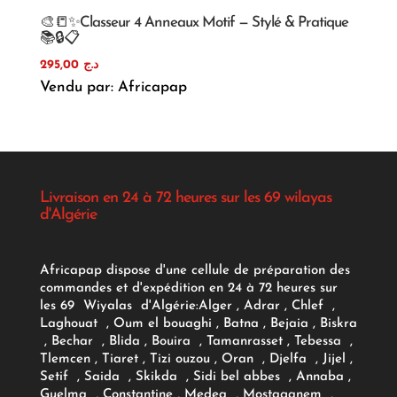
🎨📒✨Classeur 4 Anneaux Motif — Stylé & Pratique
📚🔒📋
295,00
د.ج
Vendu par: Africapap
Livraison en 24 à 72 heures sur les 69 wilayas
d'Algérie
Africapap dispose d'une cellule de préparation des
commandes et d'expédition en 24 à 72 heures sur
les 69 Wiyalas d'Algérie:
Alger
, Adrar
, Chlef ,
Laghouat , Oum el bouaghi , Batna , Bejaia , Biskra
, Bechar , Blida , Bouira , Tamanrasset , Tebessa ,
Tlemcen , Tiaret , Tizi ouzou , Oran , Djelfa , Jijel ,
Setif , Saida , Skikda , Sidi bel abbes , Annaba ,
Guelma , Constantine , Medea , Mostaganem ,