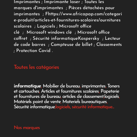
Imprimantes
;
Imprimante laser
;
Toutes les
marques d'imprimantes
;
Pièces détachées pour
imprimantes
;
F
https://www.africapap.com/categori
e-produit/articles-et-fournitures-scolaires/
ournitures
scolaires
;
Logiciels
; Microsoft office
clé
;
Microsoft windows clé
;
Microsoft office
coffret
;
Sécurité informatique
Kaspersky
;
Lecteur
de code barres
;
Compteuse de billet
;
Classements
;
Protection Covid
.
Toutes les catégories
informatique
,
Mobilier de bureau
,
imprimantes
,
Toners
et cartouches
,
Articles et fournitures scolaires
,
Papeterie
et fournitures de bureau
,
articles de classement
,
logiciels
,
Matériels point de vente
,
Materiels bureautiques
,
Sécurité informatique
,logiciels, sécurité informatique...
Nos marques