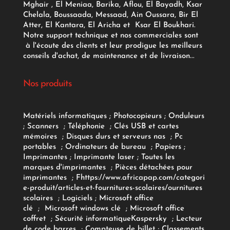
Mghair , El Meniaa, Barika, Aflou, El Bayadh, Ksar
Chelala, Boussaada, Messaad, Ain Oussara, Bir El
Atter, El Kantara, El Aricha et Ksar El Boukhari.
Notre support technique et nos commerciales sont
à l'écoute des clients et leur prodigue les meilleurs
conseils d'achat, de maintenance et de livraison...
Nos produits
Matériels informatiques
;
Photocopieurs
;
Onduleurs
;
Scanners
;
Téléphonie
;
Clés USB et cartes
mémoires
;
Disques durs et serveurs nas
;
Pc
portables
;
Ordinateurs
de bureau
;
Papiers
;
Imprimantes
;
Imprimante laser
;
Toutes les
marques d'imprimantes
;
Pièces détachées pour
imprimantes
;
F
https://www.africapap.com/categori
e-produit/articles-et-fournitures-scolaires/
ournitures
scolaires
;
Logiciels
; Microsoft office
clé
;
Microsoft windows clé
;
Microsoft office
coffret
;
Sécurité informatique
Kaspersky
;
Lecteur
de code barres
;
Compteuse de billet
;
Classements