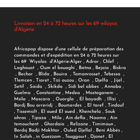
Livraison en 24 à 72 heures sur les 69 wilayas
d'Algérie
Africapap dispose d'une cellule de préparation des
commandes et d'expédition en 24 à 72 heures sur
les 69 Wiyalas d'Algérie:
Alger
, Adrar
, Chlef ,
Laghouat , Oum el bouaghi , Batna , Bejaia , Biskra
, Bechar , Blida , Bouira , Tamanrasset , Tebessa ,
Tlemcen , Tiaret , Tizi ouzou , Oran , Djelfa , Jijel ,
Setif , Saida , Skikda , Sidi bel abbes , Annaba ,
Guelma , Constantine , Medea , Mostaganem ,
Msila , Mascara , Ouargla , El bayadh , Illizi ,
Bordj Bou arreridj , Boumerdes , El taref , Tindouf
, Tissemsilt , El oued El oued , Khenchela , Souk
ahras , Tipaza , Mila , Ain defla , Naama , Ain
temouchent , Ghardaia , Relizane , Timimoun ,
Bordsj Badji Mokhtar , Ouled Djellal , Beni Abbès ,
In Salah , in Guezzam , Touggourt , Djanet , El