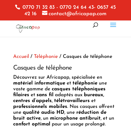
0770 71 32 83 - 0770 24 64 43- 0657 45
42 16
contact@africapap.com
Accueil
/
Téléphonie
/ Casques de téléphone
Casques de téléphone
Découvrez sur Africapap, spécialisée en
matériel informatique
et
téléphonie
une
vaste gamme de
casques téléphoniques
filaires
et
sans fil
adaptés aux
bureaux
,
centres d’appels
,
télétravailleurs
et
professionnels mobiles
. Nos casques offrent
une
qualité audio HD
, une
réduction de
bruit active
, un
microphone antibruit
, et un
confort optimal
pour un usage prolongé.