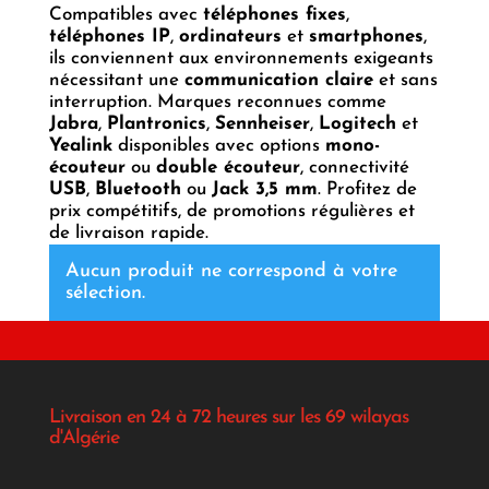
Compatibles avec
téléphones fixes
,
téléphones IP
,
ordinateurs
et
smartphones
,
ils conviennent aux environnements exigeants
nécessitant une
communication claire
et sans
interruption. Marques reconnues comme
Jabra
,
Plantronics
,
Sennheiser
,
Logitech
et
Yealink
disponibles avec options
mono-
écouteur
ou
double écouteur
, connectivité
USB
,
Bluetooth
ou
Jack 3,5 mm
. Profitez de
prix compétitifs, de promotions régulières et
de livraison rapide.
Aucun produit ne correspond à votre
sélection.
Livraison en 24 à 72 heures sur les 69 wilayas
d'Algérie