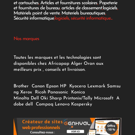
et cartouches
,
Articles et fournitures scolaires
,
Papeterie
et fournitures de bureau
,
articles de classement
,
logiciels
,
Matériels point de vente
,
Materiels bureautiques
,
Sécurité informatique
,logiciels, sécurité informatique...
Nos marques
Toutes les marques et les technologies sont
disponibles chez Africapap Alger Oran aux
meilleurs prix , conseils et livraison.
Brother
Canon
Epson
HP
Kyocera
Lexmark
Samsu
ng
Xerox
Ricoh
Panasonic
Konica
Minolta
Dell
Oki
Sharp
Printonix/Tally
Microsoft
A
dobe
dell
Compaq
Lenovo
Kaspersky