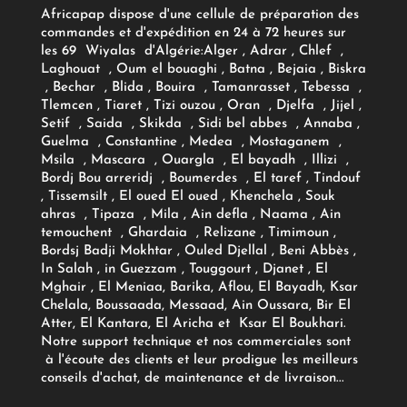
Africapap dispose d'une cellule de préparation des
commandes et d'expédition en 24 à 72 heures sur
les 69 Wiyalas d'Algérie:
Alger
, Adrar
, Chlef ,
Laghouat , Oum el bouaghi , Batna , Bejaia , Biskra
, Bechar , Blida , Bouira , Tamanrasset , Tebessa ,
Tlemcen , Tiaret , Tizi ouzou , Oran , Djelfa , Jijel ,
Setif , Saida , Skikda , Sidi bel abbes , Annaba ,
Guelma , Constantine , Medea , Mostaganem ,
Msila , Mascara , Ouargla , El bayadh , Illizi ,
Bordj Bou arreridj , Boumerdes , El taref , Tindouf
, Tissemsilt , El oued El oued , Khenchela , Souk
ahras , Tipaza , Mila , Ain defla , Naama , Ain
temouchent , Ghardaia , Relizane , Timimoun ,
Bordsj Badji Mokhtar , Ouled Djellal , Beni Abbès ,
In Salah , in Guezzam , Touggourt , Djanet , El
Mghair , El Meniaa, Barika, Aflou, El Bayadh, Ksar
Chelala, Boussaada, Messaad, Ain Oussara, Bir El
Atter, El Kantara, El Aricha et Ksar El Boukhari.
Notre support technique et nos commerciales sont
à l'écoute des clients et leur prodigue les meilleurs
conseils d'achat, de maintenance et de livraison...