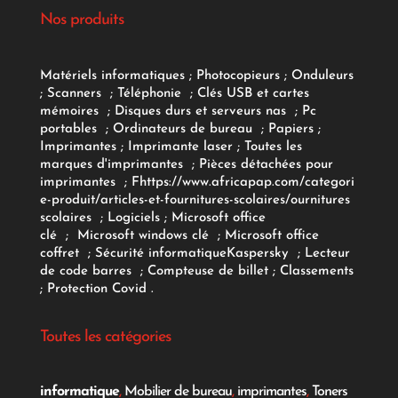
Nos produits
Matériels informatiques
;
Photocopieurs
;
Onduleurs
;
Scanners
;
Téléphonie
;
Clés USB et cartes
mémoires
;
Disques durs et serveurs nas
;
Pc
portables
;
Ordinateurs
de bureau
;
Papiers
;
Imprimantes
;
Imprimante laser
;
Toutes les
marques d'imprimantes
;
Pièces détachées pour
imprimantes
;
F
https://www.africapap.com/categori
e-produit/articles-et-fournitures-scolaires/
ournitures
scolaires
;
Logiciels
; Microsoft office
clé
;
Microsoft windows clé
;
Microsoft office
coffret
;
Sécurité informatique
Kaspersky
;
Lecteur
de code barres
;
Compteuse de billet
;
Classements
;
Protection Covid
.
Toutes les catégories
informatique
,
Mobilier de bureau
,
imprimantes
,
Toners