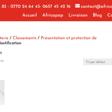
 83 - 0770 24 64 43- 0657 45 42 16
contact@afric
Accueil
Africapap
Livraison
Blog
Co
terie
/
Classements
/
Présentation et protection de
astification
n
tat