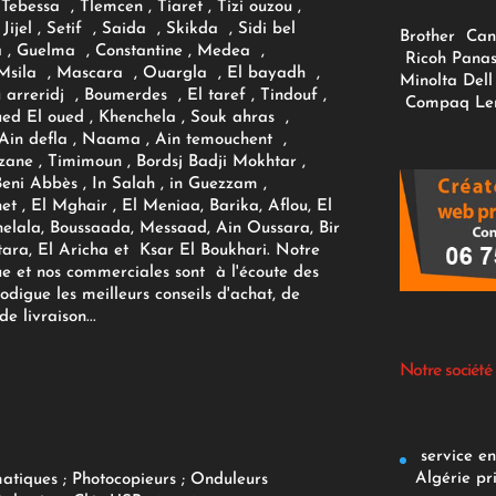
Tebessa , Tlemcen , Tiaret , Tizi ouzou ,
Jijel , Setif , Saida , Skikda , Sidi bel
Brother
Can
 , Guelma , Constantine , Medea ,
Ricoh
Panas
sila , Mascara , Ouargla , El bayadh ,
Minolta
Dell
ou arreridj , Boumerdes , El taref , Tindouf ,
Compaq
Le
oued El oued , Khenchela , Souk ahras ,
 Ain defla , Naama , Ain temouchent ,
zane , Timimoun , Bordsj Badji Mokhtar ,
Beni Abbès , In Salah , in Guezzam ,
et , El Mghair , El Meniaa, Barika, Aflou, El
elala, Boussaada, Messaad, Ain Oussara, Bir
tara, El Aricha et Ksar El Boukhari. Notre
ue et nos commerciales sont à l'écoute des
rodigue les meilleurs conseils d'achat, de
e livraison...
Notre société
service env
Algérie pr
matiques
;
Photocopieurs
;
Onduleurs