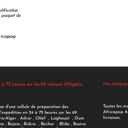
tification
e paquet de
ricapap
 à 72 heures sur les 69 wilayas d'Algérie
Nos marques
Toutes les m
se d'une cellule de préparation des
Africapap Al
expédition en 24 à 72 heures sur les 69
livraison.
ie:
Alger
, Adrar
, Chlef , Laghouat , Oum
na , Bejaia , Biskra , Bechar , Blida , Bouira