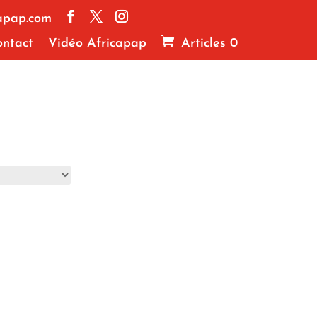
apap.com
ntact
Vidéo Africapap
Articles 0