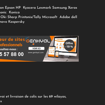
on
Epson
HP
Kyocera
Lexmark
Samsung
Xerox
onic
Konica
Oki
Sharp
Printonix/Tally
Microsoft
Adobe
dell
novo
Kaspersky
oi et livraison de colis sur les 69 wilayas,
ix