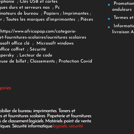
éphonie
;
Clés USB et cartes
Promotions
ques durs et serveurs nas
;
Pc
onduleurs
inateurs
de bureau
;
Papiers
; Imprimantes
;
Termes et 
r
;
Toutes les marques d'imprimantes
;
Pièces
Informatiq
F
https://www.africapap.com/categorie-
livraison A
et-fournitures-scolaires/
ournitures scolaires
osoft office clé
;
Microsoft windows
office coffret
;
Sécurité
spersky
;
Lecteur de code
use de billet
;
Classements
;
Protection Covid
gories
bilier de bureau
,
imprimantes
,
Toners et
es et fournitures scolaires
,
Papeterie et fournitures
es de classement
,
logiciels
,
Matériels point de vente
,
tiques
,
Sécurité informatique
,logiciels, sécurité