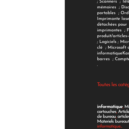
;
Scanners
;
Tél
mémoires
;
Dis
portables
;
Ord
Imprimante lase
détachées pour
imprimantes
;
produit/articles-
;
Logiciels
; Micr
clé
;
Microsoft 
informatique
Ka
barres
;
Compte
.
Toutes les caté
informatique
,
Mo
cartouches
,
Articl
de bureau
,
articl
Materiels bureau
informatique...