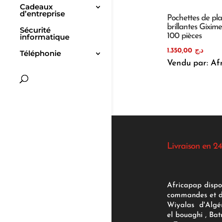
Cadeaux
d’entreprise
Pochettes de plas
brillantes Gixim
Sécurité
100 pièces
informatique
1.350,00
د.ج
Téléphonie
Vendu par: Af
Livraison en 24
Africapap dispo
commandes et d'
Wiyalas d'Algér
el bouaghi , Bat