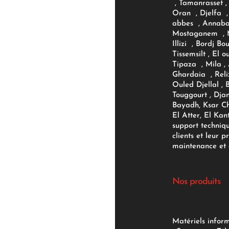
, Tamanrasset , 
Oran , Djelfa , 
abbes , Annaba
Mostaganem , M
Illizi , Bordj B
Tissemsilt , El 
Tipaza , Mila ,
Ghardaia , Reli
Ouled Djellal , 
Touggourt , Djan
Bayadh, Ksar Ch
El Atter, El Kan
support techniq
clients et leur p
maintenance et d
Nos produits
Matériels infor