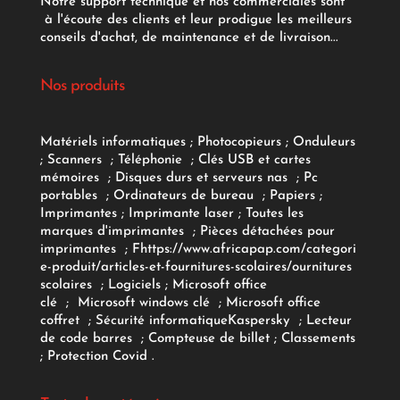
Notre support technique et nos commerciales sont
à l'écoute des clients et leur prodigue les meilleurs
conseils d'achat, de maintenance et de livraison...
Nos produits
Matériels informatiques
;
Photocopieurs
;
Onduleurs
;
Scanners
;
Téléphonie
;
Clés USB et cartes
mémoires
;
Disques durs et serveurs nas
;
Pc
portables
;
Ordinateurs
de bureau
;
Papiers
;
Imprimantes
;
Imprimante laser
;
Toutes les
marques d'imprimantes
;
Pièces détachées pour
imprimantes
;
F
https://www.africapap.com/categori
e-produit/articles-et-fournitures-scolaires/
ournitures
scolaires
;
Logiciels
; Microsoft office
clé
;
Microsoft windows clé
;
Microsoft office
coffret
;
Sécurité informatique
Kaspersky
;
Lecteur
de code barres
;
Compteuse de billet
;
Classements
;
Protection Covid
.