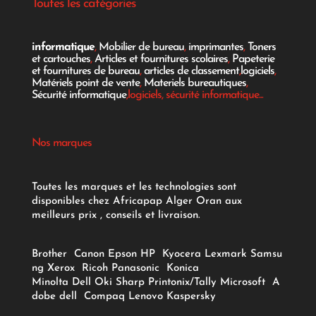
Toutes les catégories
informatique
,
Mobilier de bureau
,
imprimantes
,
Toners
et cartouches
,
Articles et fournitures scolaires
,
Papeterie
et fournitures de bureau
,
articles de classement
,
logiciels
,
Matériels point de vente
,
Materiels bureautiques
,
Sécurité informatique
,logiciels, sécurité informatique...
Nos marques
Toutes les marques et les technologies sont
disponibles chez Africapap Alger Oran aux
meilleurs prix , conseils et livraison.
Brother
Canon
Epson
HP
Kyocera
Lexmark
Samsu
ng
Xerox
Ricoh
Panasonic
Konica
Minolta
Dell
Oki
Sharp
Printonix/Tally
Microsoft
A
dobe
dell
Compaq
Lenovo
Kaspersky