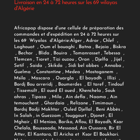
Livraison en 24 à 72 heures sur les 69 wilayas
d'Algérie
Africapap dispose d'une cellule de préparation des
commandes et d'expédition en 24 à 72 heures sur
les 69 Wiyalas d'Algérie:
Alger
, Adrar
, Chlef ,
Laghouat , Oum el bouaghi , Batna , Bejaia , Biskra
, Bechar , Blida , Bouira , Tamanrasset , Tebessa ,
Tlemcen , Tiaret , Tizi ouzou , Oran , Djelfa , Jijel ,
Setif , Saida , Skikda , Sidi bel abbes , Annaba ,
Guelma , Constantine , Medea , Mostaganem ,
Msila , Mascara , Ouargla , El bayadh , Illizi ,
Bordj Bou arreridj , Boumerdes , El taref , Tindouf
, Tissemsilt , El oued El oued , Khenchela , Souk
ahras , Tipaza , Mila , Ain defla , Naama , Ain
temouchent , Ghardaia , Relizane , Timimoun ,
Bordsj Badji Mokhtar , Ouled Djellal , Beni Abbès ,
In Salah , in Guezzam , Touggourt , Djanet , El
Mghair , El Meniaa, Barika, Aflou, El Bayadh, Ksar
Chelala, Boussaada, Messaad, Ain Oussara, Bir El
Atter, El Kantara, El Aricha et Ksar El Boukhari.