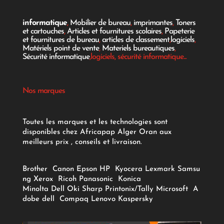
informatique
,
Mobilier de bureau
,
imprimantes
,
Toners
et cartouches
,
Articles et fournitures scolaires
,
Papeterie
et fournitures de bureau
,
articles de classement
,
logiciels
,
Matériels point de vente
,
Materiels bureautiques
,
Sécurité informatique
,logiciels, sécurité informatique...
Nos marques
Toutes les marques et les technologies sont
disponibles chez Africapap Alger Oran aux
meilleurs prix , conseils et livraison.
Brother
Canon
Epson
HP
Kyocera
Lexmark
Samsu
ng
Xerox
Ricoh
Panasonic
Konica
Minolta
Dell
Oki
Sharp
Printonix/Tally
Microsoft
A
dobe
dell
Compaq
Lenovo
Kaspersky