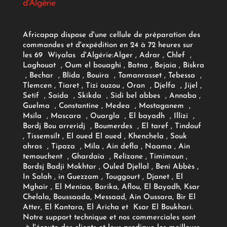
d'Algérie
Africapap dispose d'une cellule de préparation des
commandes et d'expédition en 24 à 72 heures sur
les 69 Wiyalas d'Algérie:
Alger
, Adrar
, Chlef ,
Laghouat , Oum el bouaghi , Batna , Bejaia , Biskra
, Bechar , Blida , Bouira , Tamanrasset , Tebessa ,
Tlemcen , Tiaret , Tizi ouzou , Oran , Djelfa , Jijel ,
Setif , Saida , Skikda , Sidi bel abbes , Annaba ,
Guelma , Constantine , Medea , Mostaganem ,
Msila , Mascara , Ouargla , El bayadh , Illizi ,
Bordj Bou arreridj , Boumerdes , El taref , Tindouf
, Tissemsilt , El oued El oued , Khenchela , Souk
ahras , Tipaza , Mila , Ain defla , Naama , Ain
temouchent , Ghardaia , Relizane , Timimoun ,
Bordsj Badji Mokhtar , Ouled Djellal , Beni Abbès ,
In Salah , in Guezzam , Touggourt , Djanet , El
Mghair , El Meniaa, Barika, Aflou, El Bayadh, Ksar
Chelala, Boussaada, Messaad, Ain Oussara, Bir El
Atter, El Kantara, El Aricha et Ksar El Boukhari.
Notre support technique et nos commerciales sont