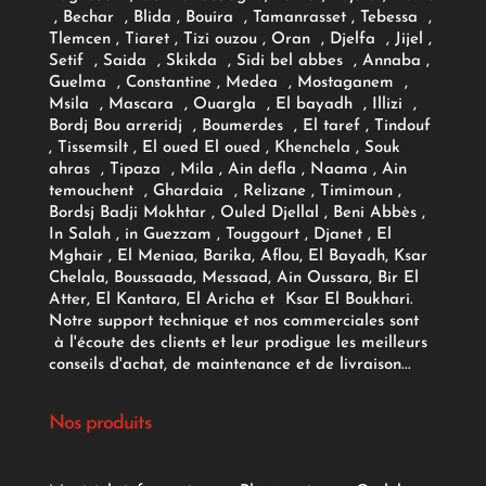
, Bechar , Blida , Bouira , Tamanrasset , Tebessa ,
Tlemcen , Tiaret , Tizi ouzou , Oran , Djelfa , Jijel ,
Setif , Saida , Skikda , Sidi bel abbes , Annaba ,
Guelma , Constantine , Medea , Mostaganem ,
Msila , Mascara , Ouargla , El bayadh , Illizi ,
Bordj Bou arreridj , Boumerdes , El taref , Tindouf
, Tissemsilt , El oued El oued , Khenchela , Souk
ahras , Tipaza , Mila , Ain defla , Naama , Ain
temouchent , Ghardaia , Relizane , Timimoun ,
Bordsj Badji Mokhtar , Ouled Djellal , Beni Abbès ,
In Salah , in Guezzam , Touggourt , Djanet , El
Mghair , El Meniaa, Barika, Aflou, El Bayadh, Ksar
Chelala, Boussaada, Messaad, Ain Oussara, Bir El
Atter, El Kantara, El Aricha et Ksar El Boukhari.
Notre support technique et nos commerciales sont
à l'écoute des clients et leur prodigue les meilleurs
conseils d'achat, de maintenance et de livraison...
Nos produits