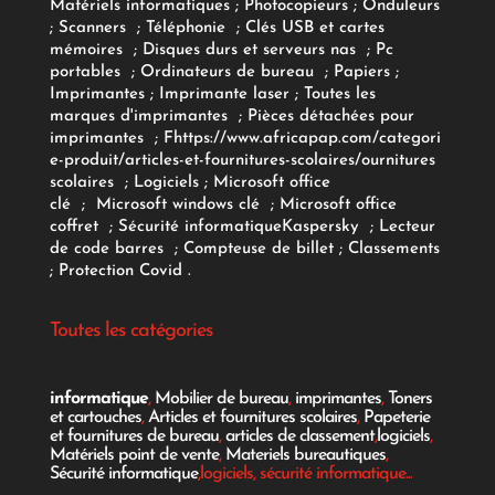
Matériels informatiques
;
Photocopieurs
;
Onduleurs
;
Scanners
;
Téléphonie
;
Clés USB et cartes
mémoires
;
Disques durs et serveurs nas
;
Pc
portables
;
Ordinateurs
de bureau
;
Papiers
;
Imprimantes
;
Imprimante laser
;
Toutes les
marques d'imprimantes
;
Pièces détachées pour
imprimantes
;
F
https://www.africapap.com/categori
e-produit/articles-et-fournitures-scolaires/
ournitures
scolaires
;
Logiciels
; Microsoft office
clé
;
Microsoft windows clé
;
Microsoft office
coffret
;
Sécurité informatique
Kaspersky
;
Lecteur
de code barres
;
Compteuse de billet
;
Classements
;
Protection Covid
.
Toutes les catégories
informatique
,
Mobilier de bureau
,
imprimantes
,
Toners
et cartouches
,
Articles et fournitures scolaires
,
Papeterie
et fournitures de bureau
,
articles de classement
,
logiciels
,
Matériels point de vente
,
Materiels bureautiques
,
Sécurité informatique
,logiciels, sécurité informatique...