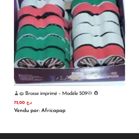
🧹🧽 Brosse imprimé – Modèle 509🧼 🧲
75,00
د.ج
Vendu par: Africapap