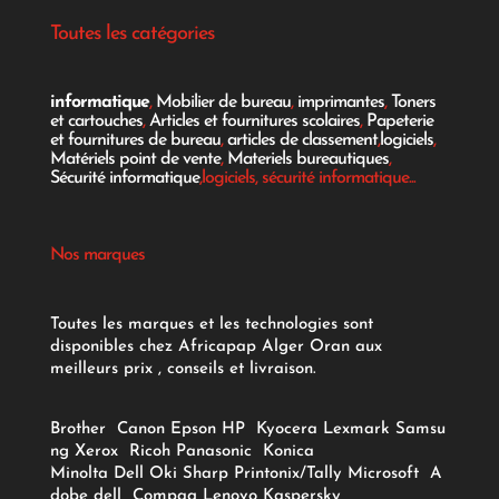
Toutes les catégories
informatique
,
Mobilier de bureau
,
imprimantes
,
Toners
et cartouches
,
Articles et fournitures scolaires
,
Papeterie
et fournitures de bureau
,
articles de classement
,
logiciels
,
Matériels point de vente
,
Materiels bureautiques
,
Sécurité informatique
,logiciels, sécurité informatique...
Nos marques
Toutes les marques et les technologies sont
disponibles chez Africapap Alger Oran aux
meilleurs prix , conseils et livraison.
Brother
Canon
Epson
HP
Kyocera
Lexmark
Samsu
ng
Xerox
Ricoh
Panasonic
Konica
Minolta
Dell
Oki
Sharp
Printonix/Tally
Microsoft
A
dobe
dell
Compaq
Lenovo
Kaspersky