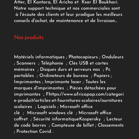
Atter, El Kantara, El Aricha et Ksar El Boukhari.
Notre support technique et nos commerciales sont
à l'écoute des clients et leur prodigue les meilleurs
conseils d'achat, de maintenance et de livraison...
Nos produits
Matériels informatiques
;
Photocopieurs
;
Onduleurs
;
Scanners
;
Téléphonie
;
Clés USB et cartes
mémoires
;
Disques durs et serveurs nas
;
Pc
portables
;
Ordinateurs
de bureau
;
Papiers
;
Imprimantes
;
Imprimante laser
;
Toutes les
marques d'imprimantes
;
Pièces détachées pour
imprimantes
;
F
https://www.africapap.com/categori
e-produit/articles-et-fournitures-scolaires/
ournitures
scolaires
;
Logiciels
; Microsoft office
clé
;
Microsoft windows clé
;
Microsoft office
coffret
;
Sécurité informatique
Kaspersky
;
Lecteur
de code barres
;
Compteuse de billet
;
Classements
;
Protection Covid
.