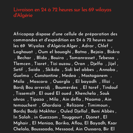
Livraison en 24 à 72 heures sur les 69 wilayas
d'Algérie
Africapap dispose d'une cellule de préparation des
commandes et d'expédition en 24 à 72 heures sur
les 69 Wiyalas d'Algérie:
Alger
, Adrar
, Chlef ,
Laghouat , Oum el bouaghi , Batna , Bejaia , Biskra
, Bechar , Blida , Bouira , Tamanrasset , Tebessa ,
Tlemcen , Tiaret , Tizi ouzou , Oran , Djelfa , Jijel ,
Setif , Saida , Skikda , Sidi bel abbes , Annaba ,
Guelma , Constantine , Medea , Mostaganem ,
Msila , Mascara , Ouargla , El bayadh , Illizi ,
Bordj Bou arreridj , Boumerdes , El taref , Tindouf
, Tissemsilt , El oued El oued , Khenchela , Souk
ahras , Tipaza , Mila , Ain defla , Naama , Ain
temouchent , Ghardaia , Relizane , Timimoun ,
Bordsj Badji Mokhtar , Ouled Djellal , Beni Abbès ,
In Salah , in Guezzam , Touggourt , Djanet , El
Mghair , El Meniaa, Barika, Aflou, El Bayadh, Ksar
Chelala, Boussaada, Messaad, Ain Oussara, Bir El