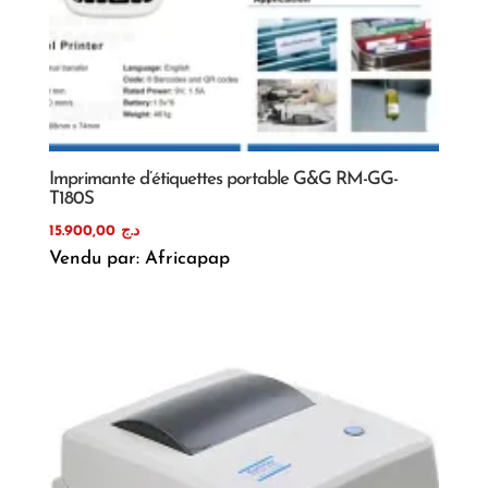
Imprimante d’étiquettes portable G&G RM-GG-
T180S
15.900,00
د.ج
Vendu par: Africapap