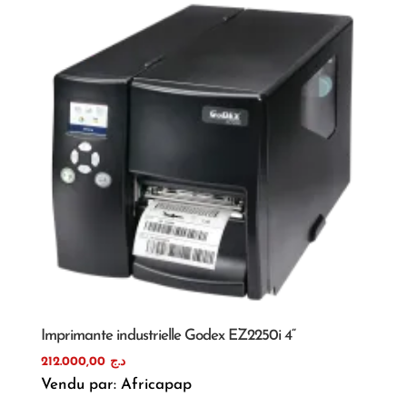
Imprimante industrielle Godex EZ2250i 4“
212.000,00
د.ج
Vendu par: Africapap