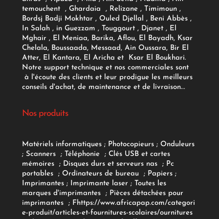
temouchent , Ghardaia , Relizane , Timimoun ,
Bordsj Badji Mokhtar , Ouled Djellal , Beni Abbès ,
In Salah , in Guezzam , Touggourt , Djanet , El
Mghair , El Meniaa, Barika, Aflou, El Bayadh, Ksar
Chelala, Boussaada, Messaad, Ain Oussara, Bir El
Atter, El Kantara, El Aricha et Ksar El Boukhari.
Notre support technique et nos commerciales sont
à l'écoute des clients et leur prodigue les meilleurs
conseils d'achat, de maintenance et de livraison...
Nos produits
Matériels informatiques
;
Photocopieurs
;
Onduleurs
;
Scanners
;
Téléphonie
;
Clés USB et cartes
mémoires
;
Disques durs et serveurs nas
;
Pc
portables
;
Ordinateurs
de bureau
;
Papiers
;
Imprimantes
;
Imprimante laser
;
Toutes les
marques d'imprimantes
;
Pièces détachées pour
imprimantes
;
F
https://www.africapap.com/categori
e-produit/articles-et-fournitures-scolaires/
ournitures