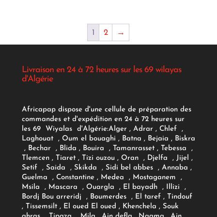
1
2
→
Livraison en 24 à 72 heures sur les 69 wilayas
d'Algérie
Africapap dispose d'une cellule de préparation des
commandes et d'expédition en 24 à 72 heures sur
les 69 Wiyalas d'Algérie:
Alger
, Adrar
, Chlef ,
Laghouat , Oum el bouaghi , Batna , Bejaia , Biskra
, Bechar , Blida , Bouira , Tamanrasset , Tebessa ,
Tlemcen , Tiaret , Tizi ouzou , Oran , Djelfa , Jijel ,
Setif , Saida , Skikda , Sidi bel abbes , Annaba ,
Guelma , Constantine , Medea , Mostaganem ,
Msila , Mascara , Ouargla , El bayadh , Illizi ,
Bordj Bou arreridj , Boumerdes , El taref , Tindouf
, Tissemsilt , El oued El oued , Khenchela , Souk
ahras , Tipaza , Mila , Ain defla , Naama , Ain