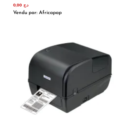
0,00
د.ج
Vendu par: Africapap