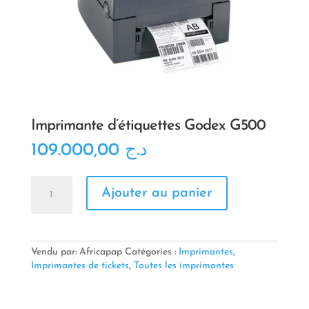
Imprimante d’étiquettes Godex G500
109.000,00
د.ج
quantité
Ajouter au panier
de
Imprimante
d'étiquettes
Godex
G500
Vendu par: Africapap
Catégories :
Imprimantes
,
Imprimantes de tickets
,
Toutes les imprimantes