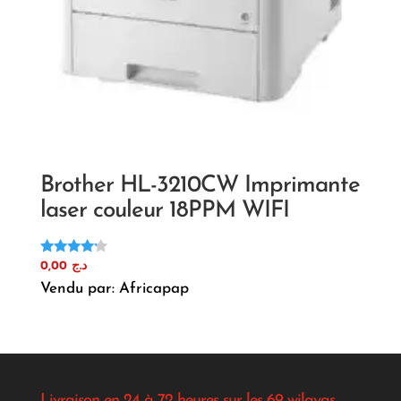
Brother HL-3210CW Imprimante
laser couleur 18PPM WIFI
Note
0,00
د.ج
4.00
Vendu par: Africapap
sur 5
Livraison en 24 à 72 heures sur les 69 wilayas