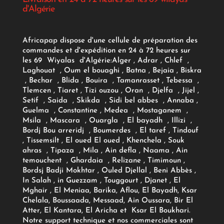
d'Algérie
Africapap dispose d'une cellule de préparation des
commandes et d'expédition en 24 à 72 heures sur
les 69 Wiyalas d'Algérie:
Alger
, Adrar
, Chlef ,
Laghouat , Oum el bouaghi , Batna , Bejaia , Biskra
, Bechar , Blida , Bouira , Tamanrasset , Tebessa ,
Tlemcen , Tiaret , Tizi ouzou , Oran , Djelfa , Jijel ,
Setif , Saida , Skikda , Sidi bel abbes , Annaba ,
Guelma , Constantine , Medea , Mostaganem ,
Msila , Mascara , Ouargla , El bayadh , Illizi ,
Bordj Bou arreridj , Boumerdes , El taref , Tindouf
, Tissemsilt , El oued El oued , Khenchela , Souk
ahras , Tipaza , Mila , Ain defla , Naama , Ain
temouchent , Ghardaia , Relizane , Timimoun ,
Bordsj Badji Mokhtar , Ouled Djellal , Beni Abbès ,
In Salah , in Guezzam , Touggourt , Djanet , El
Mghair , El Meniaa, Barika, Aflou, El Bayadh, Ksar
Chelala, Boussaada, Messaad, Ain Oussara, Bir El
Atter, El Kantara, El Aricha et Ksar El Boukhari.
Notre support technique et nos commerciales sont