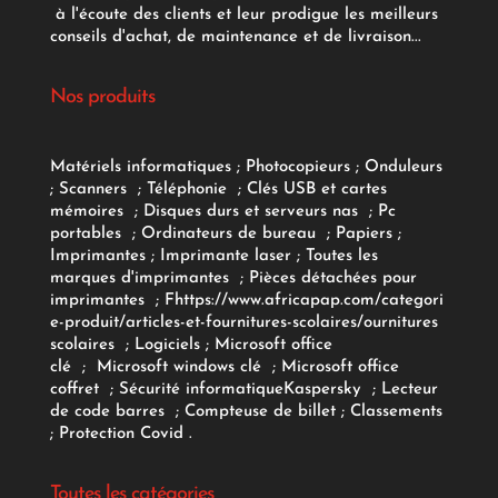
à l'écoute des clients et leur prodigue les meilleurs
conseils d'achat, de maintenance et de livraison...
Nos produits
Matériels informatiques
;
Photocopieurs
;
Onduleurs
;
Scanners
;
Téléphonie
;
Clés USB et cartes
mémoires
;
Disques durs et serveurs nas
;
Pc
portables
;
Ordinateurs
de bureau
;
Papiers
;
Imprimantes
;
Imprimante laser
;
Toutes les
marques d'imprimantes
;
Pièces détachées pour
imprimantes
;
F
https://www.africapap.com/categori
e-produit/articles-et-fournitures-scolaires/
ournitures
scolaires
;
Logiciels
; Microsoft office
clé
;
Microsoft windows clé
;
Microsoft office
coffret
;
Sécurité informatique
Kaspersky
;
Lecteur
de code barres
;
Compteuse de billet
;
Classements
;
Protection Covid
.
Toutes les catégories