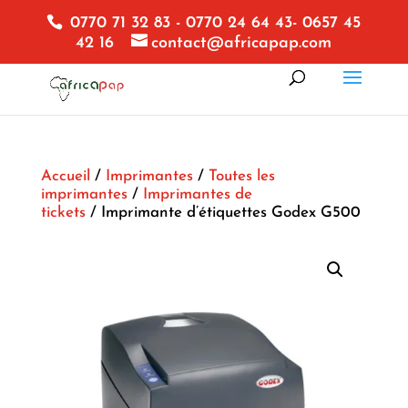
0770 71 32 83 - 0770 24 64 43- 0657 45
42 16
contact@africapap.com
Accueil
/
Imprimantes
/
Toutes les
imprimantes
/
Imprimantes de
tickets
/ Imprimante d’étiquettes Godex G500