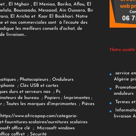
et , El Mghair , El Meniaa, Barika, Aflou, El
elala, Boussaada, Messaad, Ain Oussara, Bir
tara, El Aricha et Ksar El Boukhari. Notre
ue et nos commerciales sont à l'écoute des
rodigue les meilleurs conseils d'achat, de
e livraison...
Notre société
service env
Algérie pr
matiques
;
Photocopieurs
;
Onduleurs
éphonie
;
Clés USB et cartes
Promotions
ques durs et serveurs nas
;
Pc
onduleurs
inateurs
de bureau
;
Papiers
; Imprimantes
;
Termes et 
r
;
Toutes les marques d'imprimantes
;
Pièces
Informatiq
F
https://www.africapap.com/categorie-
livraison A
et-fournitures-scolaires/
ournitures scolaires
osoft office clé
;
Microsoft windows
office coffret
;
Sécurité