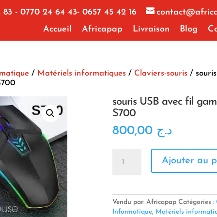
 83 - 0770 24 64 43- 0657 45 42 16
contact@afric
Accueil
Africapap
Livraison
Blog
Co
rmatique
/
Matériels informatiques
/
Claviers-souris
/ souris
S700
souris USB avec fil ga
S700
800,00
د.ج
quantité
Ajouter au p
de
souris
USB
avec
fil
Vendu par: Africapap
Catégories :
gaming
Informatique
,
Matériels informati