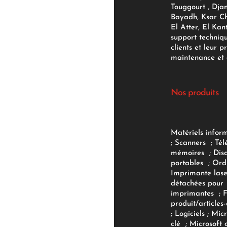
Touggourt , Djan
Bayadh, Ksar Ch
El Atter, El Kan
support techniq
clients et leur p
maintenance et d
Nos produits
Matériels infor
;
Scanners
;
Tél
mémoires
;
Dis
portables
;
Ord
Imprimante lase
détachées pour
imprimantes
;
produit/articles-
;
Logiciels
; Micr
clé
;
Microsoft 