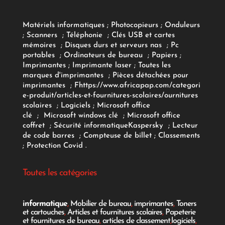
Matériels informatiques
;
Photocopieurs
;
Onduleurs
;
Scanners
;
Téléphonie
;
Clés USB et cartes
mémoires
;
Disques durs et serveurs nas
;
Pc
portables
;
Ordinateurs
de bureau
;
Papiers
;
Imprimantes
;
Imprimante laser
;
Toutes les
marques d'imprimantes
;
Pièces détachées pour
imprimantes
;
F
https://www.africapap.com/categori
e-produit/articles-et-fournitures-scolaires/
ournitures
scolaires
;
Logiciels
; Microsoft office
clé
;
Microsoft windows clé
;
Microsoft office
coffret
;
Sécurité informatique
Kaspersky
;
Lecteur
de code barres
;
Compteuse de billet
;
Classements
;
Protection Covid
.
Toutes les catégories
informatique
,
Mobilier de bureau
,
imprimantes
,
Toners
et cartouches
,
Articles et fournitures scolaires
,
Papeterie
et fournitures de bureau
,
articles de classement
,
logiciels
,