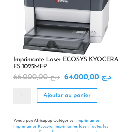
Imprimante Laser ECOSYS KYOCERA
FS-1025MFP
Le
Le
66.000,00
د.ج
64.000,00
د.ج
prix
prix
initial
actuel
quantité
était :
est :
Ajouter au panier
de
د.ج 66.000,00.
Imprimante
Laser
ECOSYS
KYOCERA
Vendu par: Africapap
Catégories :
Imprimantes
,
FS-
Imprimantes Kyocera
,
Imprimantes laser
,
Toutes les
1025MFP