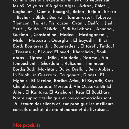
commandes et d'expédition en 24 à 72 heures sur
les 69 Wiyalas d'Algérie:
Alger
, Adrar
, Chlef ,
Laghouat , Oum el bouaghi , Batna , Bejaia , Biskra
, Bechar , Blida , Bouira , Tamanrasset , Tebessa ,
Tlemcen , Tiaret , Tizi ouzou , Oran , Djelfa , Jijel ,
Setif , Saida , Skikda , Sidi bel abbes , Annaba ,
Guelma , Constantine , Medea , Mostaganem ,
Msila , Mascara , Ouargla , El bayadh , Illizi ,
Bordj Bou arreridj , Boumerdes , El taref , Tindouf
, Tissemsilt , El oued El oued , Khenchela , Souk
ahras , Tipaza , Mila , Ain defla , Naama , Ain
temouchent , Ghardaia , Relizane , Timimoun ,
Bordsj Badji Mokhtar , Ouled Djellal , Beni Abbès ,
In Salah , in Guezzam , Touggourt , Djanet , El
Mghair , El Meniaa, Barika, Aflou, El Bayadh, Ksar
Chelala, Boussaada, Messaad, Ain Oussara, Bir El
Atter, El Kantara, El Aricha et Ksar El Boukhari.
Notre support technique et nos commerciales sont
à l'écoute des clients et leur prodigue les meilleurs
conseils d'achat, de maintenance et de livraison...
Nos produits