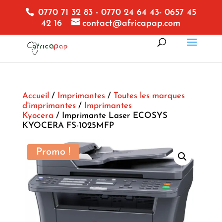
0770 71 32 83 - 0770 24 64 43- 0657 45
42 16
contact@africapap.com
Accueil
/
Imprimantes
/
Toutes les marques
d'imprimantes
/
Imprimantes
Kyocera
/ Imprimante Laser ECOSYS
KYOCERA FS-1025MFP
Promo !