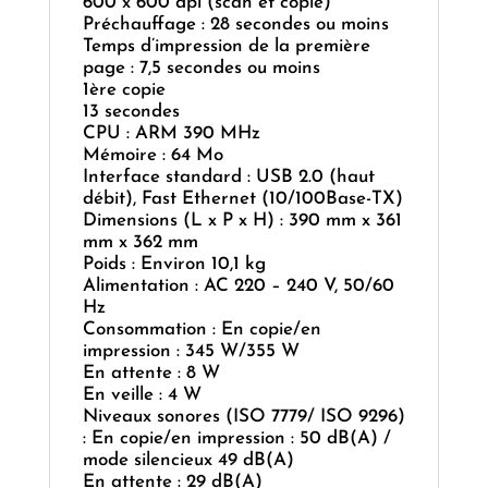
600 x 600 dpi (scan et copie)
Préchauffage : 28 secondes ou moins
Temps d’impression de la première
page : 7,5 secondes ou moins
1ère copie
13 secondes
CPU : ARM 390 MHz
Mémoire : 64 Mo
Interface standard : USB 2.0 (haut
débit), Fast Ethernet (10/100Base-TX)
Dimensions (L x P x H) : 390 mm x 361
mm x 362 mm
Poids : Environ 10,1 kg
Alimentation : AC 220 – 240 V, 50/60
Hz
Consommation : En copie/en
impression : 345 W/355 W
En attente : 8 W
En veille : 4 W
Niveaux sonores (ISO 7779/ ISO 9296)
: En copie/en impression : 50 dB(A) /
mode silencieux 49 dB(A)
En attente : 29 dB(A)