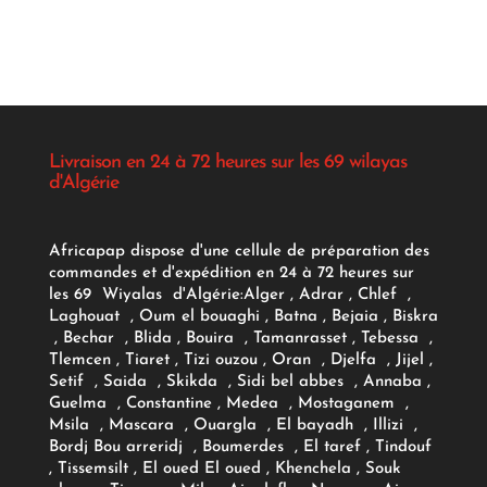
Livraison en 24 à 72 heures sur les 69 wilayas
d'Algérie
Africapap dispose d'une cellule de préparation des
commandes et d'expédition en 24 à 72 heures sur
les 69 Wiyalas d'Algérie:
Alger
, Adrar
, Chlef ,
Laghouat , Oum el bouaghi , Batna , Bejaia , Biskra
, Bechar , Blida , Bouira , Tamanrasset , Tebessa ,
Tlemcen , Tiaret , Tizi ouzou , Oran , Djelfa , Jijel ,
Setif , Saida , Skikda , Sidi bel abbes , Annaba ,
Guelma , Constantine , Medea , Mostaganem ,
Msila , Mascara , Ouargla , El bayadh , Illizi ,
Bordj Bou arreridj , Boumerdes , El taref , Tindouf
, Tissemsilt , El oued El oued , Khenchela , Souk