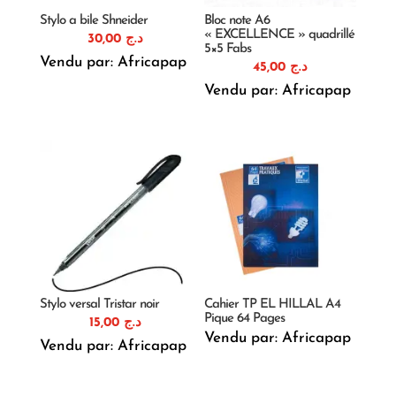
Stylo a bile Shneider
Bloc note A6
« EXCELLENCE » quadrillé
30,00
د.ج
5×5 Fabs
Vendu par: Africapap
45,00
د.ج
Vendu par: Africapap
Stylo versal Tristar noir
Cahier TP EL HILLAL A4
Pique 64 Pages
15,00
د.ج
Vendu par: Africapap
Vendu par: Africapap