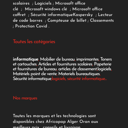
scolaires
;
Logiciels
; Microsoft office
clé
;
Microsoft windows clé
;
Microsoft office
coffret
;
Sécurité informatique
Kaspersky
;
Lecteur
de code barres
;
Compteuse de billet
;
Classements
;
Protection Covid
.
Toutes les catégories
informatique
,
Mobilier de bureau
,
imprimantes
,
Toners
et cartouches
,
Articles et fournitures scolaires
,
Papeterie
et fournitures de bureau
,
articles de classement
,
logiciels
,
Matériels point de vente
,
Materiels bureautiques
,
Sécurité informatique
,logiciels, sécurité informatique...
Nos marques
Toutes les marques et les technologies sont
disponibles chez Africapap Alger Oran aux
meilleurs prix , conseils et livraison.