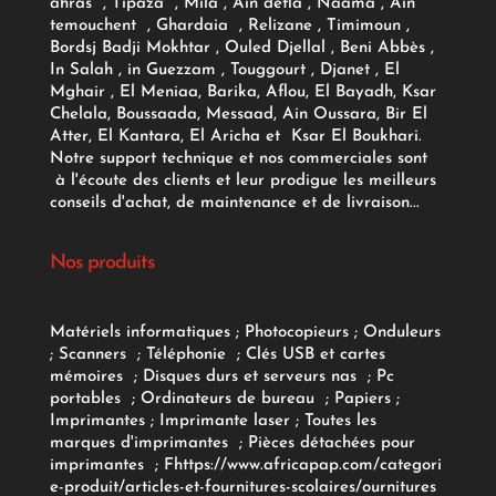
ahras , Tipaza , Mila , Ain defla , Naama , Ain
temouchent , Ghardaia , Relizane , Timimoun ,
Bordsj Badji Mokhtar , Ouled Djellal , Beni Abbès ,
In Salah , in Guezzam , Touggourt , Djanet , El
Mghair , El Meniaa, Barika, Aflou, El Bayadh, Ksar
Chelala, Boussaada, Messaad, Ain Oussara, Bir El
Atter, El Kantara, El Aricha et Ksar El Boukhari.
Notre support technique et nos commerciales sont
à l'écoute des clients et leur prodigue les meilleurs
conseils d'achat, de maintenance et de livraison...
Nos produits
Matériels informatiques
;
Photocopieurs
;
Onduleurs
;
Scanners
;
Téléphonie
;
Clés USB et cartes
mémoires
;
Disques durs et serveurs nas
;
Pc
portables
;
Ordinateurs
de bureau
;
Papiers
;
Imprimantes
;
Imprimante laser
;
Toutes les
marques d'imprimantes
;
Pièces détachées pour
imprimantes
;
F
https://www.africapap.com/categori
e-produit/articles-et-fournitures-scolaires/
ournitures