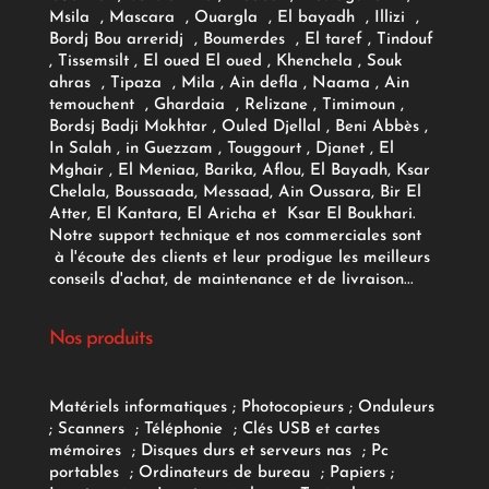
Msila , Mascara , Ouargla , El bayadh , Illizi ,
Bordj Bou arreridj , Boumerdes , El taref , Tindouf
, Tissemsilt , El oued El oued , Khenchela , Souk
ahras , Tipaza , Mila , Ain defla , Naama , Ain
temouchent , Ghardaia , Relizane , Timimoun ,
Bordsj Badji Mokhtar , Ouled Djellal , Beni Abbès ,
In Salah , in Guezzam , Touggourt , Djanet , El
Mghair , El Meniaa, Barika, Aflou, El Bayadh, Ksar
Chelala, Boussaada, Messaad, Ain Oussara, Bir El
Atter, El Kantara, El Aricha et Ksar El Boukhari.
Notre support technique et nos commerciales sont
à l'écoute des clients et leur prodigue les meilleurs
conseils d'achat, de maintenance et de livraison...
Nos produits
Matériels informatiques
;
Photocopieurs
;
Onduleurs
;
Scanners
;
Téléphonie
;
Clés USB et cartes
mémoires
;
Disques durs et serveurs nas
;
Pc
portables
;
Ordinateurs
de bureau
;
Papiers
;