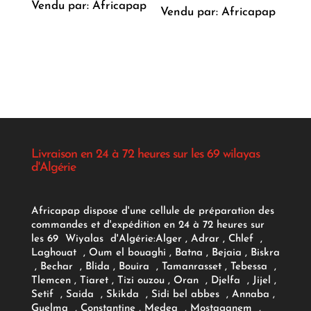
Vendu par: Africapap
Vendu par: Africapap
Livraison en 24 à 72 heures sur les 69 wilayas
d'Algérie
Africapap dispose d'une cellule de préparation des
commandes et d'expédition en 24 à 72 heures sur
les 69 Wiyalas d'Algérie:
Alger
, Adrar
, Chlef ,
Laghouat , Oum el bouaghi , Batna , Bejaia , Biskra
, Bechar , Blida , Bouira , Tamanrasset , Tebessa ,
Tlemcen , Tiaret , Tizi ouzou , Oran , Djelfa , Jijel ,
Setif , Saida , Skikda , Sidi bel abbes , Annaba ,
Guelma , Constantine , Medea , Mostaganem ,