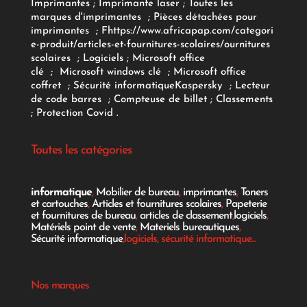
Imprimantes
;
Imprimante laser
;
Toutes les
marques d'imprimantes
;
Pièces détachées pour
imprimantes
;
F
https://www.africapap.com/categori
e-produit/articles-et-fournitures-scolaires/
ournitures
scolaires
;
Logiciels
; Microsoft office
clé
;
Microsoft windows clé
;
Microsoft office
coffret
;
Sécurité informatique
Kaspersky
;
Lecteur
de code barres
;
Compteuse de billet
;
Classements
;
Protection Covid
.
Toutes les catégories
informatique
,
Mobilier de bureau
,
imprimantes
,
Toners
et cartouches
,
Articles et fournitures scolaires
,
Papeterie
et fournitures de bureau
,
articles de classement
,
logiciels
,
Matériels point de vente
,
Materiels bureautiques
,
Sécurité informatique
,logiciels, sécurité informatique...
Nos marques