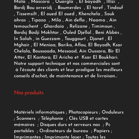
Msila , Mascara , Ouargla , El bayadh , Illizi ,
Bordj Bou arreridj , Boumerdes , El taref , Tindouf
, Tissemsilt , El oued El oued , Khenchela , Souk
ahras , Tipaza , Mila , Ain defla , Naama , Ain
temouchent , Ghardaia , Relizane , Timimoun ,
Bordsj Badji Mokhtar , Ouled Djellal , Beni Abbès ,
In Salah , in Guezzam , Touggourt , Djanet , El
Mghair , El Meniaa, Barika, Aflou, El Bayadh, Ksar
Chelala, Boussaada, Messaad, Ain Oussara, Bir El
Atter, El Kantara, El Aricha et Ksar El Boukhari.
Notre support technique et nos commerciales sont
à l'écoute des clients et leur prodigue les meilleurs
conseils d'achat, de maintenance et de livraison...
Nos produits
Matériels informatiques
;
Photocopieurs
;
Onduleurs
;
Scanners
;
Téléphonie
;
Clés USB et cartes
mémoires
;
Disques durs et serveurs nas
;
Pc
portables
;
Ordinateurs
de bureau
;
Papiers
;
Imprimantes
;
Imprimante laser
;
Toutes les