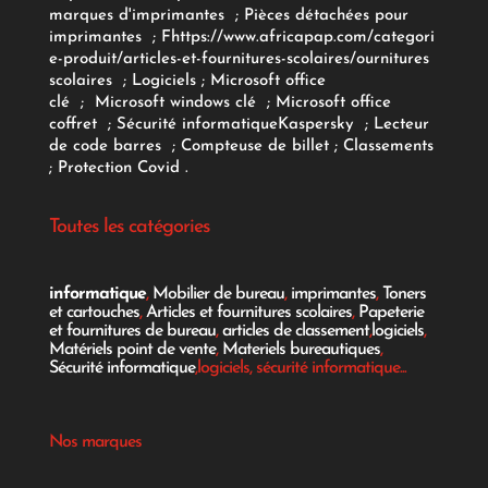
marques d'imprimantes
;
Pièces détachées pour
imprimantes
;
F
https://www.africapap.com/categori
e-produit/articles-et-fournitures-scolaires/
ournitures
scolaires
;
Logiciels
; Microsoft office
clé
;
Microsoft windows clé
;
Microsoft office
coffret
;
Sécurité informatique
Kaspersky
;
Lecteur
de code barres
;
Compteuse de billet
;
Classements
;
Protection Covid
.
Toutes les catégories
informatique
,
Mobilier de bureau
,
imprimantes
,
Toners
et cartouches
,
Articles et fournitures scolaires
,
Papeterie
et fournitures de bureau
,
articles de classement
,
logiciels
,
Matériels point de vente
,
Materiels bureautiques
,
Sécurité informatique
,logiciels, sécurité informatique...
Nos marques