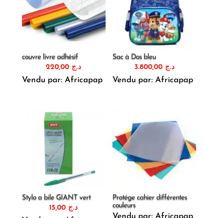
couvre livre adhésif
Sac à Dos bleu
220,00
د.ج
3.800,00
د.ج
Vendu par: Africapap
Vendu par: Africapap
Stylo a bile GIANT vert
Protége cahier différentes
couleurs
15,00
د.ج
Vendu par: Africapap