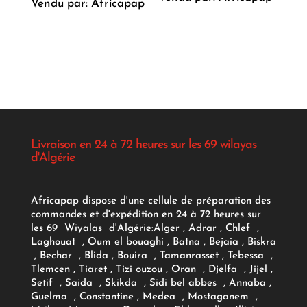
Vendu par: Africapap
Livraison en 24 à 72 heures sur les 69 wilayas
d'Algérie
Africapap dispose d'une cellule de préparation des
commandes et d'expédition en 24 à 72 heures sur
les 69 Wiyalas d'Algérie:
Alger
, Adrar
, Chlef ,
Laghouat , Oum el bouaghi , Batna , Bejaia , Biskra
, Bechar , Blida , Bouira , Tamanrasset , Tebessa ,
Tlemcen , Tiaret , Tizi ouzou , Oran , Djelfa , Jijel ,
Setif , Saida , Skikda , Sidi bel abbes , Annaba ,
Guelma , Constantine , Medea , Mostaganem ,