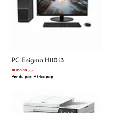
PC Enigma H110 i3
38.500,00
د.ج
Vendu par: Africapap