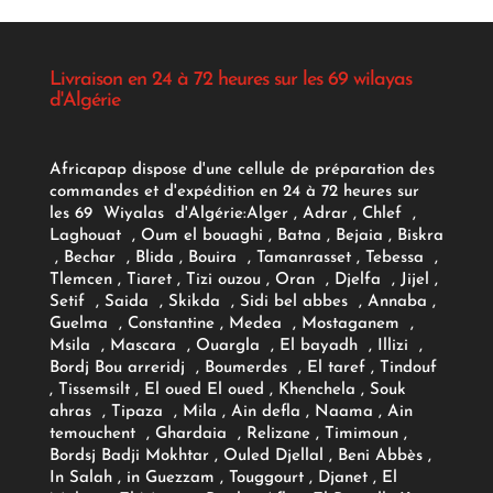
Livraison en 24 à 72 heures sur les 69 wilayas
d'Algérie
Africapap dispose d'une cellule de préparation des
commandes et d'expédition en 24 à 72 heures sur
les 69 Wiyalas d'Algérie:
Alger
, Adrar
, Chlef ,
Laghouat , Oum el bouaghi , Batna , Bejaia , Biskra
, Bechar , Blida , Bouira , Tamanrasset , Tebessa ,
Tlemcen , Tiaret , Tizi ouzou , Oran , Djelfa , Jijel ,
Setif , Saida , Skikda , Sidi bel abbes , Annaba ,
Guelma , Constantine , Medea , Mostaganem ,
Msila , Mascara , Ouargla , El bayadh , Illizi ,
Bordj Bou arreridj , Boumerdes , El taref , Tindouf
, Tissemsilt , El oued El oued , Khenchela , Souk
ahras , Tipaza , Mila , Ain defla , Naama , Ain
temouchent , Ghardaia , Relizane , Timimoun ,
Bordsj Badji Mokhtar , Ouled Djellal , Beni Abbès ,
In Salah , in Guezzam , Touggourt , Djanet , El