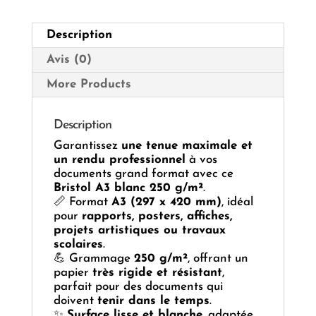
100
feuilles
Description
Avis (0)
More Products
Description
Garantissez
une tenue maximale et
un rendu professionnel
à vos
documents grand format avec ce
Bristol A3 blanc 250 g/m²
.
📏 Format
A3 (297 x 420 mm)
, idéal
pour
rapports, posters, affiches,
projets artistiques ou travaux
scolaires
.
💪 Grammage
250 g/m²
, offrant un
papier
très rigide et résistant
,
parfait pour des documents qui
doivent
tenir dans le temps
.
✨
Surface lisse et blanche
, adaptée