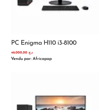
PC Enigma H110 i3-8100
46.000,00
د.ج
Vendu par: Africapap