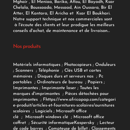
Mghair , El Meniaa, Barika, Aflou, El Bayadh, Ksar
Chelala, Boussaada, Messaad, Ain Oussara, Bir El
Atter, El Kantara, El Aricha et Ksar El Boukhari.
Notre support technique et nos commerciales sont
à l'écoute des clients et leur prodigue les meilleurs
conseils d'achat, de maintenance et de livraison...
Nos produits
Matériels informatiques
;
Photocopieurs
;
Onduleurs
;
Scanners
;
Téléphonie
;
Clés USB et cartes
mémoires
;
Disques durs et serveurs nas
;
Pc
portables
;
Ordinateurs
de bureau
;
Papiers
;
Imprimantes
;
Imprimante laser
;
Toutes les
marques d'imprimantes
;
Pièces détachées pour
imprimantes
;
F
https://www.africapap.com/categori
e-produit/articles-et-fournitures-scolaires/
ournitures
scolaires
;
Logiciels
; Microsoft office
clé
;
Microsoft windows clé
;
Microsoft office
coffret
;
Sécurité informatique
Kaspersky
;
Lecteur
de code barres
;
Compteuse de billet
;
Classements