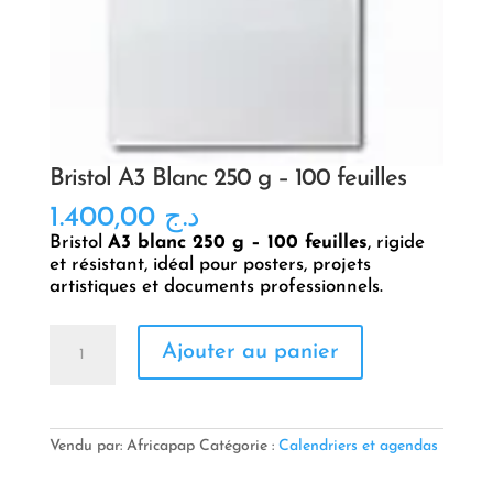
Bristol A3 Blanc 250 g – 100 feuilles
1.400,00
د.ج
Bristol
A3 blanc 250 g – 100 feuilles
, rigide
et résistant, idéal pour posters, projets
artistiques et documents professionnels.
quantité
Ajouter au panier
de
Bristol
A3
Blanc
250
Vendu par: Africapap
Catégorie :
Calendriers et agendas
g
–