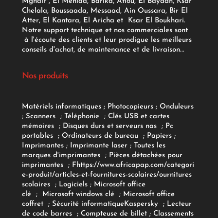
Mghair , El Meniaa, Barika, Aflou, El Bayadh, Ksar
Chelala, Boussaada, Messaad, Ain Oussara, Bir El
Atter, El Kantara, El Aricha et Ksar El Boukhari.
Notre support technique et nos commerciales sont
à l'écoute des clients et leur prodigue les meilleurs
conseils d'achat, de maintenance et de livraison...
Nos produits
Matériels informatiques
;
Photocopieurs
;
Onduleurs
;
Scanners
;
Téléphonie
;
Clés USB et cartes
mémoires
;
Disques durs et serveurs nas
;
Pc
portables
;
Ordinateurs
de bureau
;
Papiers
;
Imprimantes
;
Imprimante laser
;
Toutes les
marques d'imprimantes
;
Pièces détachées pour
imprimantes
;
F
https://www.africapap.com/categori
e-produit/articles-et-fournitures-scolaires/
ournitures
scolaires
;
Logiciels
; Microsoft office
clé
;
Microsoft windows clé
;
Microsoft office
coffret
;
Sécurité informatique
Kaspersky
;
Lecteur
de code barres
;
Compteuse de billet
;
Classements