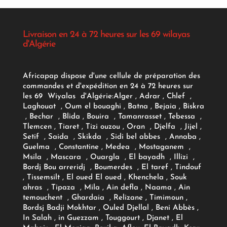
Livraison en 24 à 72 heures sur les 69 wilayas
d'Algérie
Africapap dispose d'une cellule de préparation des
commandes et d'expédition en 24 à 72 heures sur
les 69 Wiyalas d'Algérie:
Alger
, Adrar
, Chlef ,
Laghouat , Oum el bouaghi , Batna , Bejaia , Biskra
, Bechar , Blida , Bouira , Tamanrasset , Tebessa ,
Tlemcen , Tiaret , Tizi ouzou , Oran , Djelfa , Jijel ,
Setif , Saida , Skikda , Sidi bel abbes , Annaba ,
Guelma , Constantine , Medea , Mostaganem ,
Msila , Mascara , Ouargla , El bayadh , Illizi ,
Bordj Bou arreridj , Boumerdes , El taref , Tindouf
, Tissemsilt , El oued El oued , Khenchela , Souk
ahras , Tipaza , Mila , Ain defla , Naama , Ain
temouchent , Ghardaia , Relizane , Timimoun ,
Bordsj Badji Mokhtar , Ouled Djellal , Beni Abbès ,
In Salah , in Guezzam , Touggourt , Djanet , El