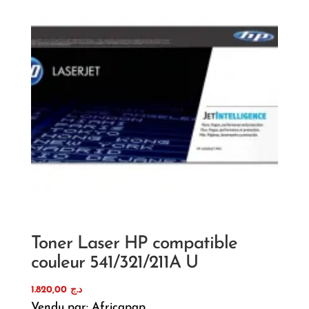
Toner Laser HP compatible
couleur 541/321/211A U
1.820,00
د.ج
Vendu par: Africapap