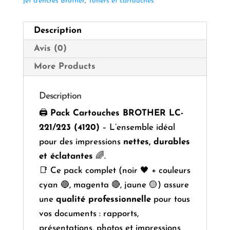
jet d'encres Brother
,
Toners et cartouches
Description
Avis (0)
More Products
Description
🖨️
Pack Cartouches BROTHER LC-
221/223 (4120)
– L’ensemble idéal
pour des impressions
nettes, durables
et éclatantes
🌈.
📑 Ce pack complet (noir 🖤 + couleurs
cyan 🔵, magenta 🔴, jaune 🟡) assure
une
qualité professionnelle
pour tous
vos documents : rapports,
présentations, photos et impressions