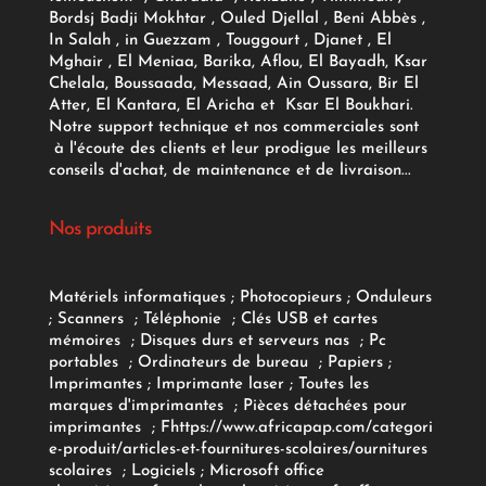
Bordsj Badji Mokhtar , Ouled Djellal , Beni Abbès ,
In Salah , in Guezzam , Touggourt , Djanet , El
Mghair , El Meniaa, Barika, Aflou, El Bayadh, Ksar
Chelala, Boussaada, Messaad, Ain Oussara, Bir El
Atter, El Kantara, El Aricha et Ksar El Boukhari.
Notre support technique et nos commerciales sont
à l'écoute des clients et leur prodigue les meilleurs
conseils d'achat, de maintenance et de livraison...
Nos produits
Matériels informatiques
;
Photocopieurs
;
Onduleurs
;
Scanners
;
Téléphonie
;
Clés USB et cartes
mémoires
;
Disques durs et serveurs nas
;
Pc
portables
;
Ordinateurs
de bureau
;
Papiers
;
Imprimantes
;
Imprimante laser
;
Toutes les
marques d'imprimantes
;
Pièces détachées pour
imprimantes
;
F
https://www.africapap.com/categori
e-produit/articles-et-fournitures-scolaires/
ournitures
scolaires
;
Logiciels
; Microsoft office