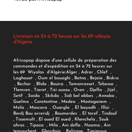
Livraison en 24 à 72 heures sur les 69 wilayas
d'Algérie
Africapap dispose d'une cellule de préparation des
commandes et d'expédition en 24 à 72 heures sur
les 69 Wiyalas d'Algérie:
Alger
, Adrar
, Chlef ,
Laghouat , Oum el bouaghi , Batna , Bejaia , Biskra
, Bechar , Blida , Bouira , Tamanrasset , Tebessa ,
Tlemcen , Tiaret , Tizi ouzou , Oran , Djelfa , Jijel ,
Setif , Saida , Skikda , Sidi bel abbes , Annaba ,
Guelma , Constantine , Medea , Mostaganem ,
Msila , Mascara , Ouargla , El bayadh , Illizi ,
Bordj Bou arreridj , Boumerdes , El taref , Tindouf
, Tissemsilt , El oued El oued , Khenchela , Souk
ahras , Tipaza , Mila , Ain defla , Naama , Ain
temouchent , Ghardaia , Relizane , Timimoun ,