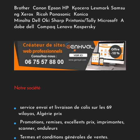
Brother
Canon
Epson
HP
Kyocera
Lexmark
Samsu
ng
Xerox
Ricoh
Panasonic
Konica
Minolta
Dell
Oki
Sharp
Printonix/Tally
Microsoft
A
dobe
dell
Compaq
Lenovo
Kaspersky
Notre société
service envoi et livraison de colis sur les 69
wilayas, Algérie prix
Promotions, remises, excellents prix, imprimantes,
scanner, onduleurs
Termes et conditions générales de ventes.