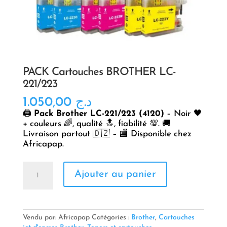
PACK Cartouches BROTHER LC-
221/223
1.050,00
د.ج
🖨️
Pack Brother LC-221/223 (4120)
– Noir 🖤
+ couleurs 🌈, qualité 🔝, fiabilité 💯. 🚚
Livraison partout 🇩🇿 – 🏬 Disponible chez
Africapap.
quantité
Ajouter au panier
de
PACK
Cartouches
BROTHER
LC-
Vendu par: Africapap
Catégories :
Brother
,
Cartouches
221/223