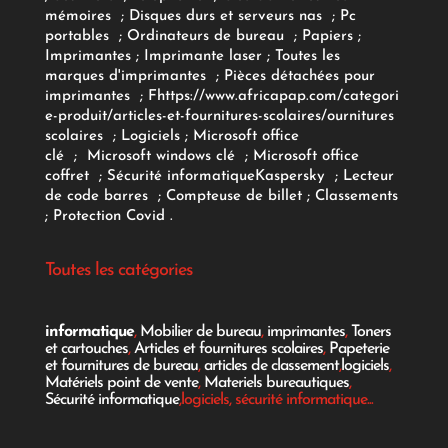
mémoires
;
Disques durs et serveurs nas
;
Pc
portables
;
Ordinateurs
de bureau
;
Papiers
;
Imprimantes
;
Imprimante laser
;
Toutes les
marques d'imprimantes
;
Pièces détachées pour
imprimantes
;
F
https://www.africapap.com/categori
e-produit/articles-et-fournitures-scolaires/
ournitures
scolaires
;
Logiciels
; Microsoft office
clé
;
Microsoft windows clé
;
Microsoft office
coffret
;
Sécurité informatique
Kaspersky
;
Lecteur
de code barres
;
Compteuse de billet
;
Classements
;
Protection Covid
.
Toutes les catégories
informatique
,
Mobilier de bureau
,
imprimantes
,
Toners
et cartouches
,
Articles et fournitures scolaires
,
Papeterie
et fournitures de bureau
,
articles de classement
,
logiciels
,
Matériels point de vente
,
Materiels bureautiques
,
Sécurité informatique
,logiciels, sécurité informatique...