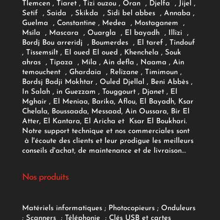
Tlemcen , Tiaret , Tizi ouzou , Oran , Djelfa , Jijel ,
Setif , Saida , Skikda , Sidi bel abbes , Annaba ,
Guelma , Constantine , Medea , Mostaganem ,
Msila , Mascara , Ouargla , El bayadh , Illizi ,
Bordj Bou arreridj , Boumerdes , El taref , Tindouf
, Tissemsilt , El oued El oued , Khenchela , Souk
ahras , Tipaza , Mila , Ain defla , Naama , Ain
temouchent , Ghardaia , Relizane , Timimoun ,
Bordsj Badji Mokhtar , Ouled Djellal , Beni Abbès ,
In Salah , in Guezzam , Touggourt , Djanet , El
Mghair , El Meniaa, Barika, Aflou, El Bayadh, Ksar
Chelala, Boussaada, Messaad, Ain Oussara, Bir El
Atter, El Kantara, El Aricha et Ksar El Boukhari.
Notre support technique et nos commerciales sont
à l'écoute des clients et leur prodigue les meilleurs
conseils d'achat, de maintenance et de livraison...
Nos produits
Matériels informatiques
;
Photocopieurs
;
Onduleurs
;
Scanners
;
Téléphonie
;
Clés USB et cartes