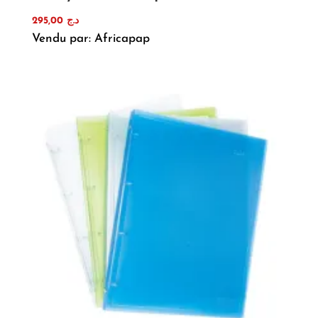
295,00
د.ج
Vendu par: Africapap