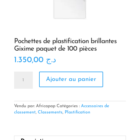
Pochettes de plastification brillantes
Gixime paquet de 100 pièces
1.350,00
د.ج
quantité
Ajouter au panier
de
Pochettes
de
plastification
brillantes
Vendu par: Africapap
Catégories :
Accessoires de
Gixime
classement
,
Classements
,
Plastification
paquet
de
100
pièces