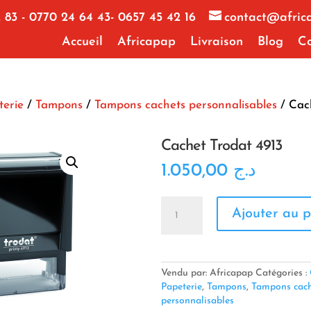
 83 - 0770 24 64 43- 0657 45 42 16
contact@afric
Accueil
Africapap
Livraison
Blog
Co
terie
/
Tampons
/
Tampons cachets personnalisables
/ Cac
Cachet Trodat 4913
1.050,00
د.ج
quantité
Ajouter au p
de
Cachet
Trodat
4913
Vendu par: Africapap
Catégories :
Papeterie
,
Tampons
,
Tampons cach
personnalisables