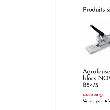
Produits s
Agrafeuse
blocs N
B54/3
13.000,00
د.ج
Vendu par: Af