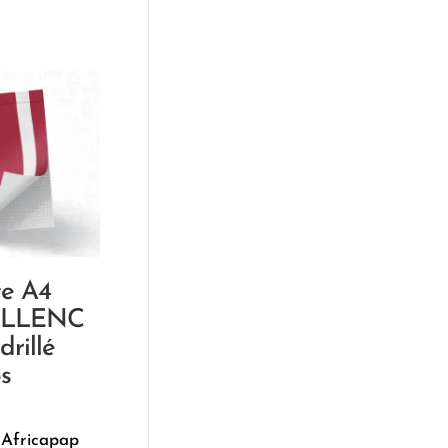
te A4
ELLENC
drillé
s
 Africapap