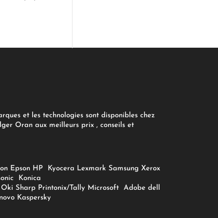
arques et les technologies sont disponibles chez
ger Oran aux meilleurs prix , conseils et
on
Epson
HP
Kyocera
Lexmark
Samsung
Xerox
onic
Konica
Oki
Sharp
Printonix/Tally
Microsoft
Adobe
dell
novo
Kaspersky