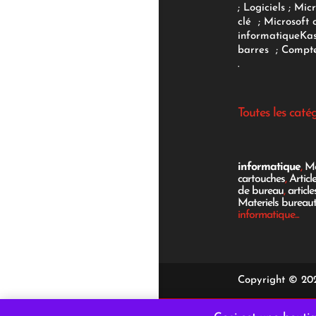
;
Logiciels
; Micr
clé
;
Microsoft 
informatique
Ka
barres
;
Compte
.
Toutes les caté
informatique
,
Mo
cartouches
,
Articl
de bureau
,
articl
Materiels bureau
informatique...
Copyright © 202