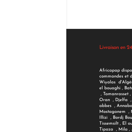
Livraison en 24
Africapap dispo
commandes et d'
Wiyalas d'Algér
el bouaghi , Bat
, Tamanrasset , 
Oran , Djelfa , 
abbes , Annaba
Mostaganem , M
Illizi , Bordj B
Tissemsilt , El 
Tipaza , Mila ,