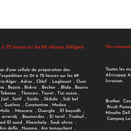
 à 72 heures sur les 69 wilayas d'Algérie
Nos marques
Toutes les m
se d'une cellule de préparation des
Africapap Al
expédition en 24 à 72 heures sur les 69
livraison.
ie:
Alger
, Adrar
, Chlef , Laghouat , Oum
na , Bejaia , Biskra , Bechar , Blida , Bouira
Tebessa , Tlemcen , Tiaret , Tizi ouzou ,
Jijel , Setif , Saida , Skikda , Sidi bel
Brother
Can
 , Guelma , Constantine , Medea ,
Ricoh
Panas
sila , Mascara , Ouargla , El bayadh ,
Minolta
Dell
ou arreridj , Boumerdes , El taref , Tindouf ,
Compaq
Le
oued El oued , Khenchela , Souk ahras ,
 Ain defla , Naama , Ain temouchent ,