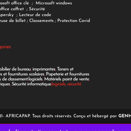
osoft office clé
;
Microsoft windows
office coffret
;
Sécurité
spersky
;
Lecteur de code
use de billet
;
Classements
;
Protection Covid
gories
bilier de bureau
,
imprimantes
,
Toners et
es et fournitures scolaires
,
Papeterie et fournitures
es de classement
,
logiciels
,
Matériels point de vente
,
tiques
,
Sécurité informatique
,logiciels, sécurité
1- AFRICAPAP. Tous droits réservés. Conçu et hébergé par
GENH