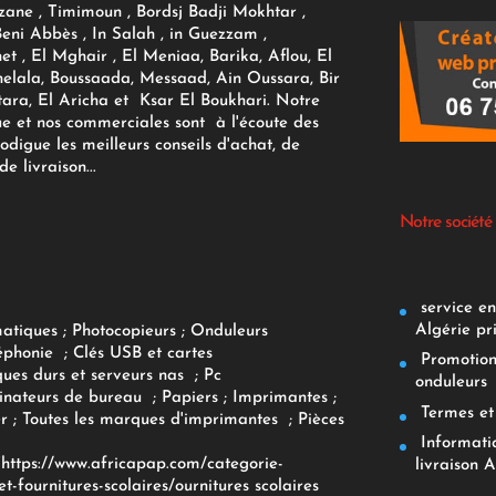
zane , Timimoun , Bordsj Badji Mokhtar ,
Beni Abbès , In Salah , in Guezzam ,
et , El Mghair , El Meniaa, Barika, Aflou, El
elala, Boussaada, Messaad, Ain Oussara, Bir
tara, El Aricha et Ksar El Boukhari. Notre
ue et nos commerciales sont à l'écoute des
rodigue les meilleurs conseils d'achat, de
e livraison...
Notre société
service env
Algérie pr
matiques
;
Photocopieurs
;
Onduleurs
éphonie
;
Clés USB et cartes
Promotions
ques durs et serveurs nas
;
Pc
onduleurs
inateurs
de bureau
;
Papiers
; Imprimantes
;
Termes et 
r
;
Toutes les marques d'imprimantes
;
Pièces
Informatiq
F
https://www.africapap.com/categorie-
livraison A
et-fournitures-scolaires/
ournitures scolaires