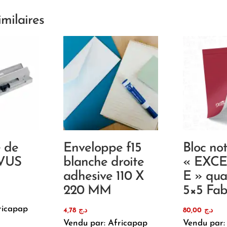
imilaires
 de
Enveloppe f15
Bloc no
OVUS
blanche droite
« EXC
adhesive 110 X
E » qua
220 MM
5×5 Fab
ricapap
4,78
د.ج
80,00
د.ج
Vendu par: Africapap
Vendu par: