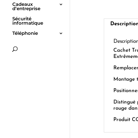
Cadeaux
d’entreprise
Sécurité
informatique
Descriptio
Téléphonie
Descriptio
Cachet Tr
Extrêmemen
Remplaceme
Montage tr
Positionne
Distingué 
rouge dan
Produit C