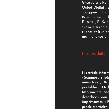
Ghardaia , Reli
Ouled Djellal , 
Touggourt , Djan
Bayadh, Ksar Ch
El Atter, El Kan
support techniq
clients et leur p
maintenance et d
Nos produits
Matériels infor
;
Scanners
;
Tél
mémoires
;
Dis
portables
;
Ord
Imprimante lase
détachées pour
imprimantes
;
produit/articles-