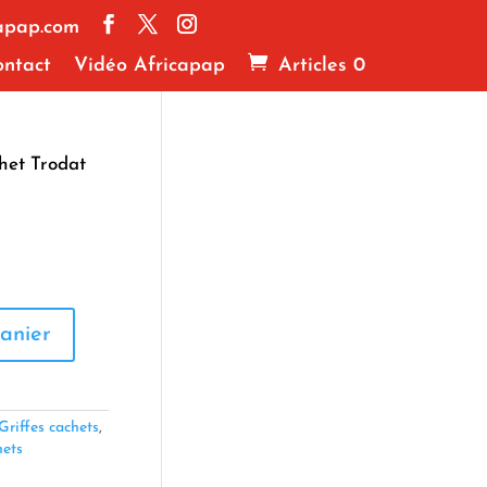
apap.com
ntact
Vidéo Africapap
Articles 0
het Trodat
anier
Griffes cachets
,
ets