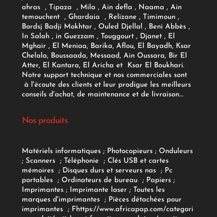
ahras , Tipaza , Mila , Ain defla , Naama , Ain
temouchent , Ghardaia , Relizane , Timimoun ,
Bordsj Badji Mokhtar , Ouled Djellal , Beni Abbès ,
In Salah , in Guezzam , Touggourt , Djanet , El
Mghair , El Meniaa, Barika, Aflou, El Bayadh, Ksar
Chelala, Boussaada, Messaad, Ain Oussara, Bir El
Atter, El Kantara, El Aricha et Ksar El Boukhari.
Notre support technique et nos commerciales sont
à l'écoute des clients et leur prodigue les meilleurs
conseils d'achat, de maintenance et de livraison...
Nos produits
Matériels informatiques
;
Photocopieurs
;
Onduleurs
;
Scanners
;
Téléphonie
;
Clés USB et cartes
mémoires
;
Disques durs et serveurs nas
;
Pc
portables
;
Ordinateurs
de bureau
;
Papiers
;
Imprimantes
;
Imprimante laser
;
Toutes les
marques d'imprimantes
;
Pièces détachées pour
imprimantes
;
F
https://www.africapap.com/categori