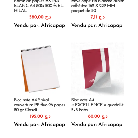
Rame de papier EXTRA
Enveloppe f16 blanche droite
BLANC A4 80G 500 fs EL-
adhésive 162 X 229 MM
HILAL
paquet de 50
580,00
د.ج
7,11
د.ج
Vendu par: Africapap
Vendu par: Africapap
Bloc note A4 Spiral
Bloc note A4
couverture PP fluo 96 pages
« EXCELLENCE » quadrillé
80 gr Clasvit
5×5 Fabs
195,00
د.ج
80,00
د.ج
Vendu par: Africapap
Vendu par: Africapap