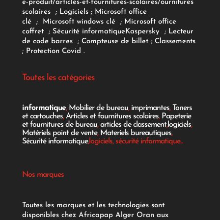
e-produit/articles-et-fournitures-scolaires/
ournitures
scolaires
;
Logiciels
; Microsoft office
clé
;
Microsoft windows clé
;
Microsoft office
coffret
;
Sécurité informatique
Kaspersky
;
Lecteur
de code barres
;
Compteuse de billet
;
Classements
;
Protection Covid
.
Toutes les catégories
informatique
,
Mobilier de bureau
,
imprimantes
,
Toners
et cartouches
,
Articles et fournitures scolaires
,
Papeterie
et fournitures de bureau
,
articles de classement
,
logiciels
,
Matériels point de vente
,
Materiels bureautiques
,
Sécurité informatique
,logiciels, sécurité informatique...
Nos marques
Toutes les marques et les technologies sont
disponibles chez Africapap Alger Oran aux