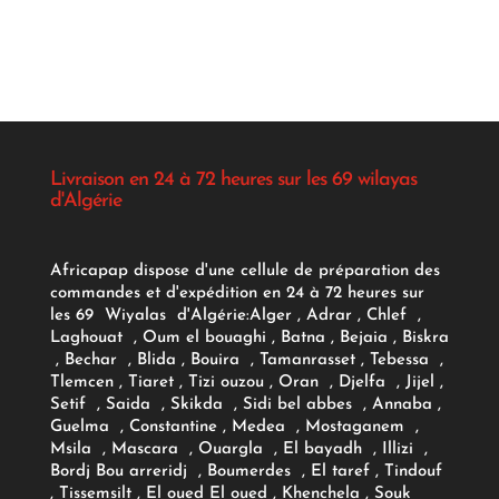
Livraison en 24 à 72 heures sur les 69 wilayas
d'Algérie
Africapap dispose d'une cellule de préparation des
commandes et d'expédition en 24 à 72 heures sur
les 69 Wiyalas d'Algérie:
Alger
, Adrar
, Chlef ,
Laghouat , Oum el bouaghi , Batna , Bejaia , Biskra
, Bechar , Blida , Bouira , Tamanrasset , Tebessa ,
Tlemcen , Tiaret , Tizi ouzou , Oran , Djelfa , Jijel ,
Setif , Saida , Skikda , Sidi bel abbes , Annaba ,
Guelma , Constantine , Medea , Mostaganem ,
Msila , Mascara , Ouargla , El bayadh , Illizi ,
Bordj Bou arreridj , Boumerdes , El taref , Tindouf
, Tissemsilt , El oued El oued , Khenchela , Souk