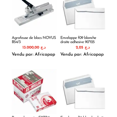
Agrafeuse de blocs NOVUS
Enveloppe f09 blanche
B54/3
droite adhesive 90*125
13.000,00
د.ج
2,05
د.ج
Vendu par: Africapap
Vendu par: Africapap