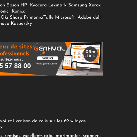
on
Epson
HP
Kyocera
Lexmark
Samsung
Xerox
onic
Konica
Oki
Sharp
Printonix/Tally
Microsoft
Adobe
dell
novo
Kaspersky
oi et livraison de colis sur les 69 wilayas,
ix
, remises, excellents prix, imprimantes, scanner,