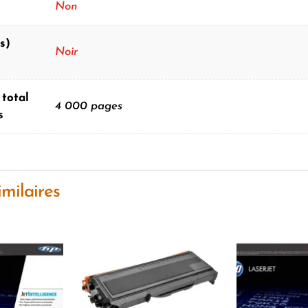
Non
s)
Noir
total
4 000 pages
s
imilaires