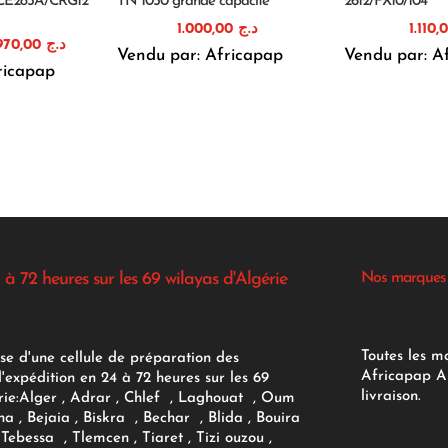
CE285A/CRG12
TN 1050 grande capacité
2612/FX10/104
1.000,00
د.ج
Le
Le
970,00
د.ج
Vendu par: Africapap
Vendu par: A
prix
prix
ricapap
nitial
actuel
était :
est :
د.ج 970,00.
د.ج 1.150,00.
 à 72 heures sur les 69 wilayas d'Algérie
Nos marques
Toutes les m
se d'une cellule de préparation des
Africapap Al
expédition en 24 à 72 heures sur les 69
livraison.
ie:
Alger
, Adrar
, Chlef , Laghouat , Oum
na , Bejaia , Biskra , Bechar , Blida , Bouira
Tebessa , Tlemcen , Tiaret , Tizi ouzou ,