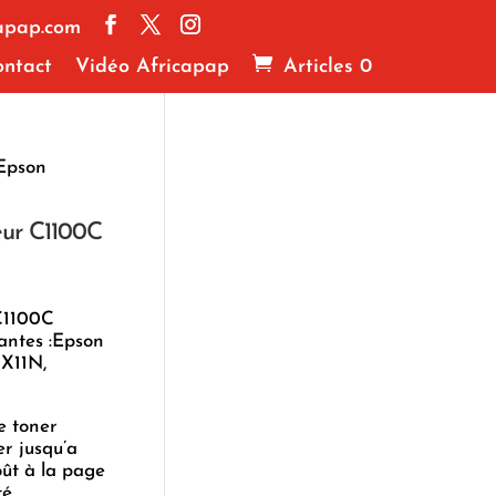
apap.com
ntact
Vidéo Africapap
Articles 0
 Epson
eur C1100C
C1100C
antes :Epson
X11N,
e toner
r jusqu’a
oût à la page
té