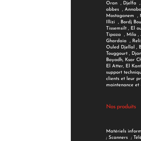
Oran , Djelfa , 
abbes , Annaba
Mostaganem , M
Illizi , Bordj B
Tissemsilt , El 
Tipaza , Mila ,
Ghardaia , Reli
Ouled Djellal , 
Touggourt , Djan
Bayadh, Ksar Ch
El Atter, El Kan
support techniq
clients et leur p
maintenance et d
Nos produits
Matériels infor
;
Scanners
;
Tél