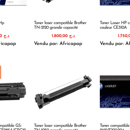
 Hp
Toner laser compatible Brother
Toner Laser HP c
TN-2120 grande capacité
couleur CE310A
2.750,00
د.ج
1.800,00
د.ج
ricapap
Vendu par: Africapap
Vendu par: A
ompatible GS-
Toner laser compatible Brother
Toner compatibl