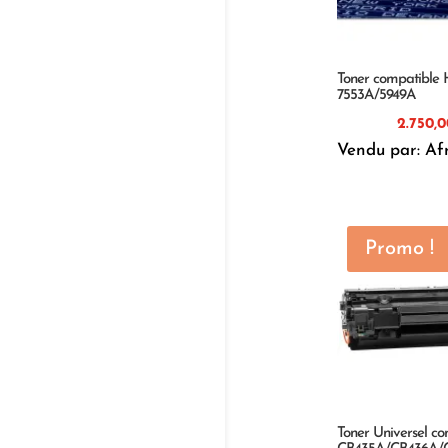
Toner compatible
7553A/5949A
Vendu par: Af
Promo !
Toner Universel c