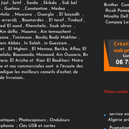
Jijel , Setif , Saida , Skikda , Sidi bel
Brother
Can
 , Guelma , Constantine , Medea ,
Ricoh
Panas
sila , Mascara , Ouargla , El bayadh ,
Minolta
Dell
ou arreridj , Boumerdes , El taref , Tindouf ,
Compaq
Le
oued El oued , Khenchela , Souk ahras ,
 Ain defla , Naama , Ain temouchent ,
zane , Timimoun , Bordsj Badji Mokhtar ,
Beni Abbès , In Salah , in Guezzam ,
et , El Mghair , El Meniaa, Barika, Aflou, El
elala, Boussaada, Messaad, Ain Oussara, Bir
tara, El Aricha et Ksar El Boukhari. Notre
ue et nos commerciales sont à l'écoute des
rodigue les meilleurs conseils d'achat, de
e livraison...
Notre société
service env
Algérie pr
matiques
;
Photocopieurs
;
Onduleurs
éphonie
;
Clés USB et cartes
Promotions