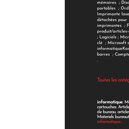
mémoires
;
Dis
portables
;
Ord
Imprimante lase
détachées pour
imprimantes
;
produit/articles-
;
Logiciels
; Micr
clé
;
Microsoft 
informatique
Ka
barres
;
Compte
.
Toutes les caté
informatique
,
Mo
cartouches
,
Articl
de bureau
,
articl
Materiels bureau
informatique...