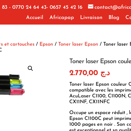
 83 - 0770 24 64 43- 0657 45 42 16
contact@afric
Accueil
Africapap
Livraison
Blog
Co
s et cartouches
/
Epson
/
Toner laser Epson
/ Toner laser
C
Toner laser Epson coul
2.770,00
د.ج
Toner laser Epson couleur 
compatible avec les imprim
AcuLaser C1100, C1100N, C
CX11NF, CX11NFC
Occupe un espace réduit , l
Epson C1100C peut imprime
1000 pages en noir . Son c
est exceptionnel et sa quali