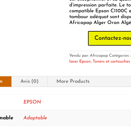
d’impression parfaite. Le t
compatible Epson C1100C e
tambour adéquat sont disp
Africapap Alger Oran Algér
Contactez-no
Vendu par: Africapap
Catégories 
laser Epson
,
Toners et cartouches
on
Avis (0)
More Products
EPSON
mable
Adaptable