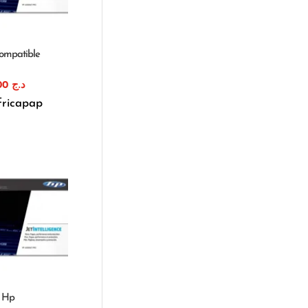
ompatible
1.750,00
د.ج
fricapap
e Hp