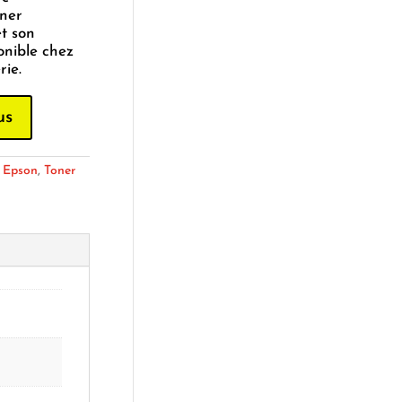
oner
t son
onible chez
ie.
us
:
Epson
,
Toner