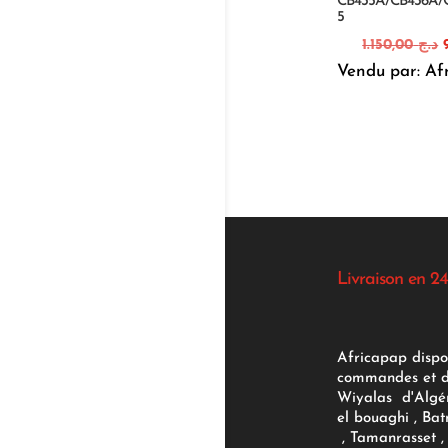
CB435A/CB436A/
5
1.150,00
د.ج
Vendu par: Af
i
Livraison en 24
Africapap dispo
commandes et d'
Wiyalas d'Algér
el bouaghi , Bat
, Tamanrasset , 