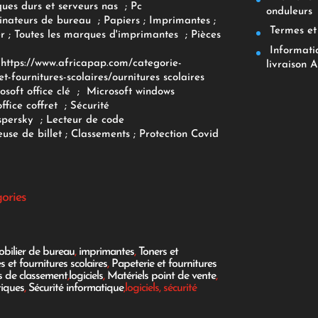
ques durs et serveurs nas
;
Pc
onduleurs
inateurs
de bureau
;
Papiers
; Imprimantes
;
Termes et 
r
;
Toutes les marques d'imprimantes
;
Pièces
Informatiq
F
https://www.africapap.com/categorie-
livraison A
et-fournitures-scolaires/
ournitures scolaires
osoft office clé
;
Microsoft windows
office coffret
;
Sécurité
spersky
;
Lecteur de code
use de billet
;
Classements
;
Protection Covid
gories
bilier de bureau
,
imprimantes
,
Toners et
es et fournitures scolaires
,
Papeterie et fournitures
es de classement
,
logiciels
,
Matériels point de vente
,
tiques
,
Sécurité informatique
,logiciels, sécurité