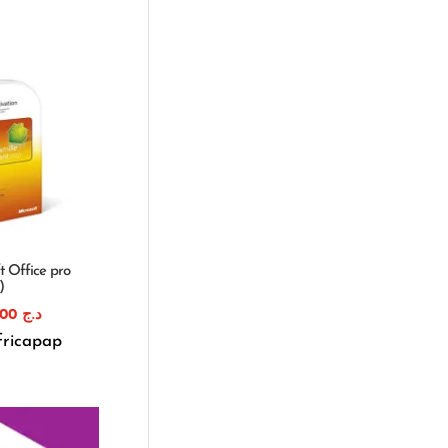
t Office pro
)
13.800,00
د.ج
fricapap