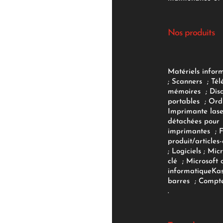
Nos produits
Matériels infor
;
Scanners
;
Tél
mémoires
;
Dis
portables
;
Ord
Imprimante lase
détachées pour
imprimantes
;
produit/articles-
;
Logiciels
; Micr
clé
;
Microsoft 
informatique
Ka
barres
;
Compte
.