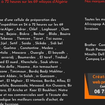
 à 72 heures sur les 69 wilayas d'Algérie
Nos marques
Toutes les m
se d'une cellule de préparation des
Africapap Al
expédition en 24 à 72 heures sur les 69
livraison.
ie:
Alger
, Adrar
, Chlef , Laghouat , Oum
na , Bejaia , Biskra , Bechar , Blida , Bouira
Tebessa , Tlemcen , Tiaret , Tizi ouzou ,
Jijel , Setif , Saida , Skikda , Sidi bel
Brother
Can
 , Guelma , Constantine , Medea ,
Ricoh
Panas
sila , Mascara , Ouargla , El bayadh ,
Minolta
Dell
ou arreridj , Boumerdes , El taref , Tindouf ,
Compaq
Le
oued El oued , Khenchela , Souk ahras ,
 Ain defla , Naama , Ain temouchent ,
zane , Timimoun , Bordsj Badji Mokhtar ,
Beni Abbès , In Salah , in Guezzam ,
et , El Mghair , El Meniaa, Barika, Aflou, El
elala, Boussaada, Messaad, Ain Oussara, Bir
tara, El Aricha et Ksar El Boukhari. Notre
ue et nos commerciales sont à l'écoute des
rodigue les meilleurs conseils d'achat, de
e livraison...