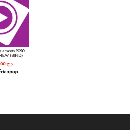
elements 2020
 NEW (BIND)
32.000,00
د.ج
fricapap