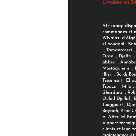
Livraison en 24
Africapap dispo
commandes et d'
Wiyalas d'Algér
el bouaghi , Bat
, Tamanrasset , 
Oran , Djelfa , 
abbes , Annaba
Mostaganem , M
Illizi , Bordj B
Tissemsilt , El 
Tipaza , Mila ,
Ghardaia , Reli
Ouled Djellal , 
Touggourt , Djan
Bayadh, Ksar Ch
El Atter, El Kan
support techniq
clients et leur p
maintenance et d