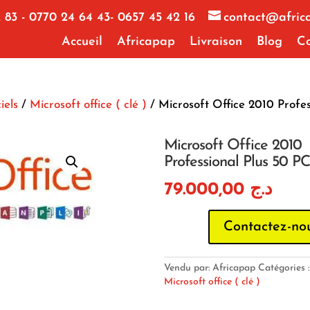
 83 - 0770 24 64 43- 0657 45 42 16
contact@afric
Accueil
Africapap
Livraison
Blog
Co
iels
/
Microsoft office ( clé )
/ Microsoft Office 2010 Profes
Microsoft Office 2010
Professional Plus 50 PC
79.000,00
د.ج
Contactez-no
Vendu par: Africapap
Catégories 
Microsoft office ( clé )