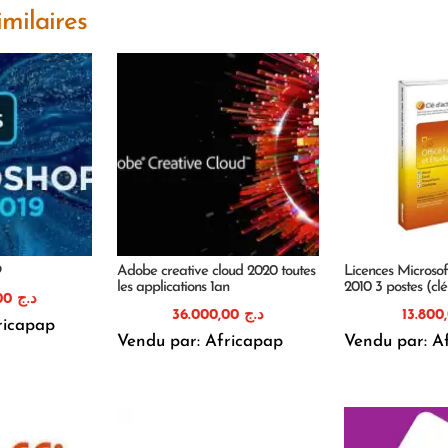
imilaires
9
Adobe creative cloud 2020 toutes
Licences Microsof
les applications 1an
2010 3 postes (clé
26.000,00
د.ج
36.000,00
د.ج
ricapap
Vendu par: Africapap
Vendu par: A