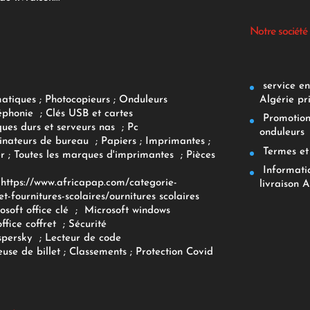
Notre société
service env
Algérie pr
matiques
;
Photocopieurs
;
Onduleurs
éphonie
;
Clés USB et cartes
Promotions
ques durs et serveurs nas
;
Pc
onduleurs
inateurs
de bureau
;
Papiers
; Imprimantes
;
Termes et 
r
;
Toutes les marques d'imprimantes
;
Pièces
Informatiq
F
https://www.africapap.com/categorie-
livraison A
et-fournitures-scolaires/
ournitures scolaires
osoft office clé
;
Microsoft windows
office coffret
;
Sécurité
spersky
;
Lecteur de code
use de billet
;
Classements
;
Protection Covid