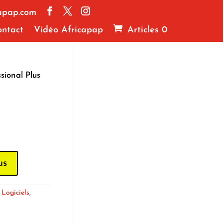
apap.com
ntact
Vidéo Africapap
Articles 0
sional Plus
us
:
Logiciels
,