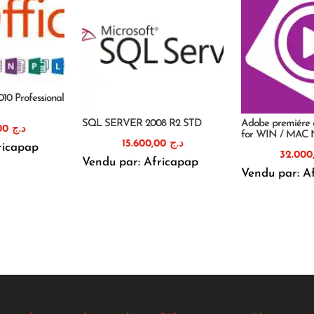
010 Professional
SQL SERVER 2008 R2 STD
Adobe premiére 
20.700,00
د.ج
for WIN / MAC
15.600,00
د.ج
ricapap
Vendu par: Africapap
Vendu par: A