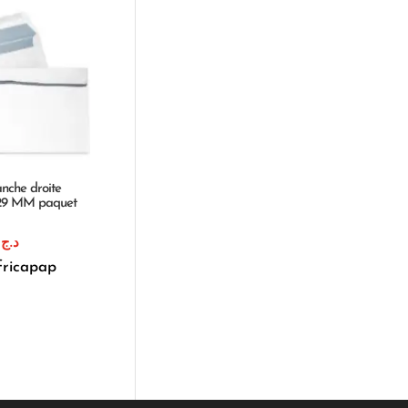
anche droite
229 MM paquet
1
د.ج
fricapap