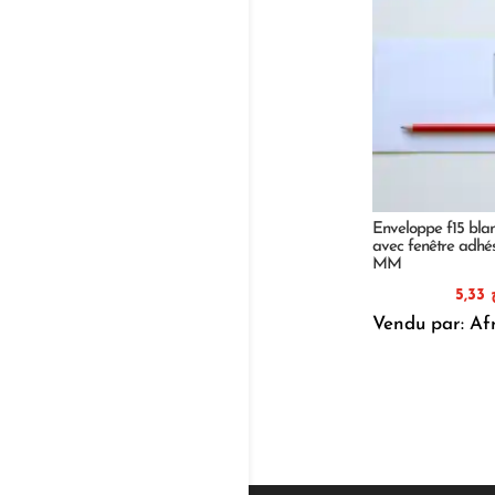
Enveloppe f15 blan
avec fenêtre adhés
MM
5,33
Vendu par: Af