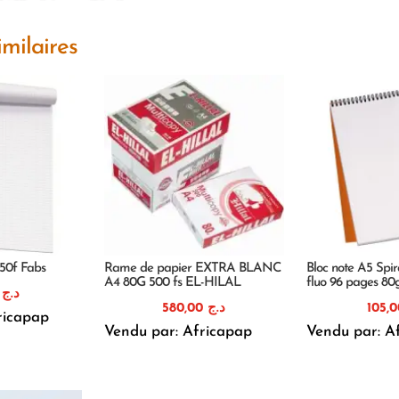
imilaires
 50f Fabs
Rame de papier EXTRA BLANC
Bloc note A5 Spir
A4 80G 500 fs EL-HILAL
fluo 96 pages 80g
00
د.ج
580,00
د.ج
ricapap
Vendu par: Africapap
Vendu par: A