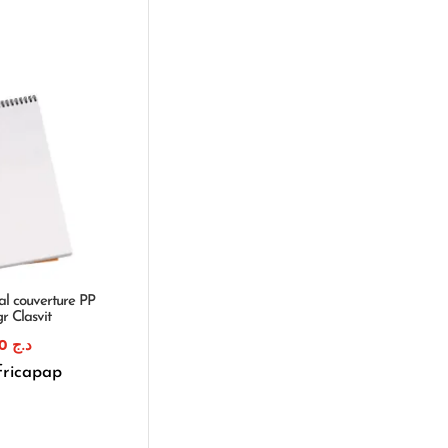
al couverture PP
r Clasvit
105,00
د.ج
fricapap