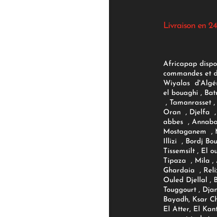
Livraison en 24
Africapap dispo
commandes et d'
Wiyalas d'Algér
el bouaghi , Bat
, Tamanrasset , 
Oran , Djelfa , 
abbes , Annaba
Mostaganem , M
Illizi , Bordj B
Tissemsilt , El 
Tipaza , Mila ,
Ghardaia , Reli
Ouled Djellal , 
Touggourt , Djan
Bayadh, Ksar Ch
El Atter, El Kan