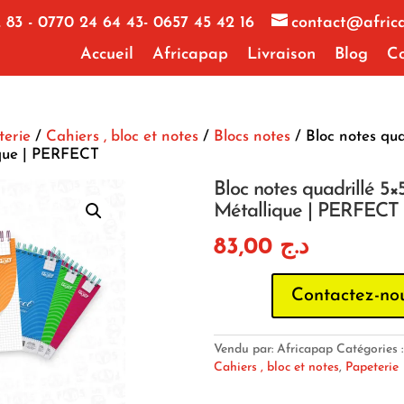
 83 - 0770 24 64 43- 0657 45 42 16
contact@afric
Accueil
Africapap
Livraison
Blog
Co
terie
/
Cahiers , bloc et notes
/
Blocs notes
/ Bloc notes qua
ique | PERFECT
Bloc notes quadrillé 5×
Métallique | PERFECT
83,00
د.ج
Contactez-no
Vendu par: Africapap
Catégories 
Cahiers , bloc et notes
,
Papeterie