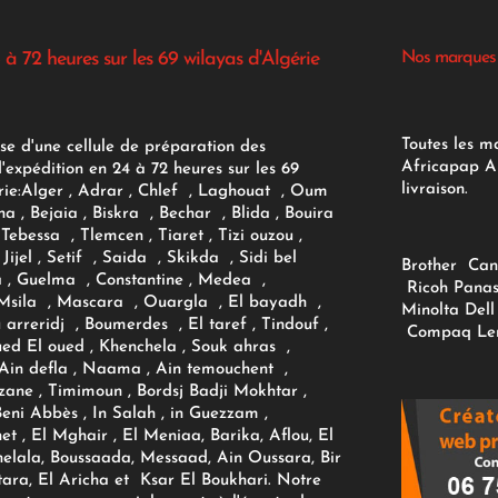
 à 72 heures sur les 69 wilayas d'Algérie
Nos marques
Toutes les m
se d'une cellule de préparation des
Africapap Al
expédition en 24 à 72 heures sur les 69
livraison.
ie:
Alger
, Adrar
, Chlef , Laghouat , Oum
na , Bejaia , Biskra , Bechar , Blida , Bouira
Tebessa , Tlemcen , Tiaret , Tizi ouzou ,
Jijel , Setif , Saida , Skikda , Sidi bel
Brother
Can
 , Guelma , Constantine , Medea ,
Ricoh
Panas
sila , Mascara , Ouargla , El bayadh ,
Minolta
Dell
ou arreridj , Boumerdes , El taref , Tindouf ,
Compaq
Le
oued El oued , Khenchela , Souk ahras ,
 Ain defla , Naama , Ain temouchent ,
zane , Timimoun , Bordsj Badji Mokhtar ,
Beni Abbès , In Salah , in Guezzam ,
et , El Mghair , El Meniaa, Barika, Aflou, El
elala, Boussaada, Messaad, Ain Oussara, Bir
tara, El Aricha et Ksar El Boukhari. Notre