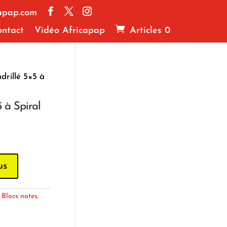
apap.com
ntact
Vidéo Africapap
Articles 0
drillé 5×5 à
5 à Spiral
us
:
Blocs notes
,