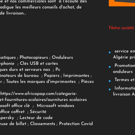
ue et nos commerciales sont à l'écoute des
rodigue les meilleurs conseils d'achat, de
e livraison...
Notre société
service env
Algérie pr
matiques
;
Photocopieurs
;
Onduleurs
éphonie
;
Clés USB et cartes
Promotions
ques durs et serveurs nas
;
Pc
onduleurs
inateurs
de bureau
;
Papiers
; Imprimantes
;
Termes et 
r
;
Toutes les marques d'imprimantes
;
Pièces
Informatiq
F
https://www.africapap.com/categorie-
livraison A
et-fournitures-scolaires/
ournitures scolaires
osoft office clé
;
Microsoft windows
office coffret
;
Sécurité
spersky
;
Lecteur de code
use de billet
;
Classements
;
Protection Covid