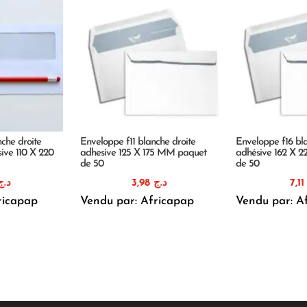
che droite
Enveloppe f11 blanche droite
Enveloppe f16 bl
ive 110 X 220
adhesive 125 X 175 MM paquet
adhésive 162 X 
de 50
de 50
د.ج
3,98
د.ج
7,1
ricapap
Vendu par: Africapap
Vendu par: A