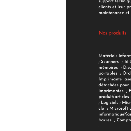
support techniq
clients et leur p
maintenance et d
Nos produits
Matériels infor
;
Scanners
;
Tél
mémoires
;
Dis
portables
;
Ord
Imprimante lase
détachées pour
imprimantes
;
produit/articles-
;
Logiciels
; Micr
clé
;
Microsoft 
informatique
Ka
barres
;
Compte
.