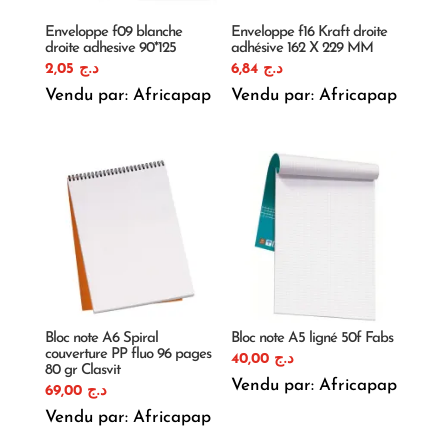
Enveloppe f09 blanche
Enveloppe f16 Kraft droite
droite adhesive 90*125
adhésive 162 X 229 MM
2,05
د.ج
6,84
د.ج
Vendu par: Africapap
Vendu par: Africapap
Bloc note A6 Spiral
Bloc note A5 ligné 50f Fabs
couverture PP fluo 96 pages
40,00
د.ج
80 gr Clasvit
Vendu par: Africapap
69,00
د.ج
Vendu par: Africapap