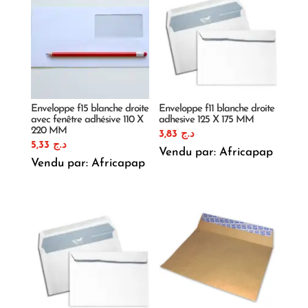
Enveloppe f15 blanche droite
Enveloppe f11 blanche droite
avec fenêtre adhésive 110 X
adhesive 125 X 175 MM
220 MM
3,83
د.ج
5,33
د.ج
Vendu par: Africapap
Vendu par: Africapap