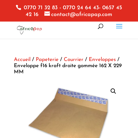
0770 71 32 83 - 0770 24 64 43- 0657 45
42 16
contact@africapap.com
Accueil
/
Papeterie
/
Courrier
/
Enveloppes
/
Enveloppe f16 kraft droite gommée 162 X 229
MM