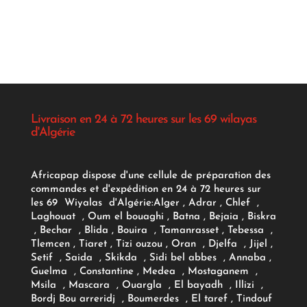
Livraison en 24 à 72 heures sur les 69 wilayas
d'Algérie
Africapap dispose d'une cellule de préparation des
commandes et d'expédition en 24 à 72 heures sur
les 69 Wiyalas d'Algérie:
Alger
, Adrar
, Chlef ,
Laghouat , Oum el bouaghi , Batna , Bejaia , Biskra
, Bechar , Blida , Bouira , Tamanrasset , Tebessa ,
Tlemcen , Tiaret , Tizi ouzou , Oran , Djelfa , Jijel ,
Setif , Saida , Skikda , Sidi bel abbes , Annaba ,
Guelma , Constantine , Medea , Mostaganem ,
Msila , Mascara , Ouargla , El bayadh , Illizi ,
Bordj Bou arreridj , Boumerdes , El taref , Tindouf