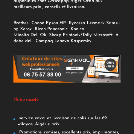
disponibles chez Africapap Alger Oran aux
meilleurs prix , conseils et livraison.
Brother
Canon
Epson
HP
Kyocera
Lexmark
Samsu
ng
Xerox
Ricoh
Panasonic
Konica
Minolta
Dell
Oki
Sharp
Printonix/Tally
Microsoft
A
dobe
dell
Compaq
Lenovo
Kaspersky
Notre société
service envoi et livraison de colis sur les 69
wilayas, Algérie prix
Promotions, remises, excellents prix, imprimantes,