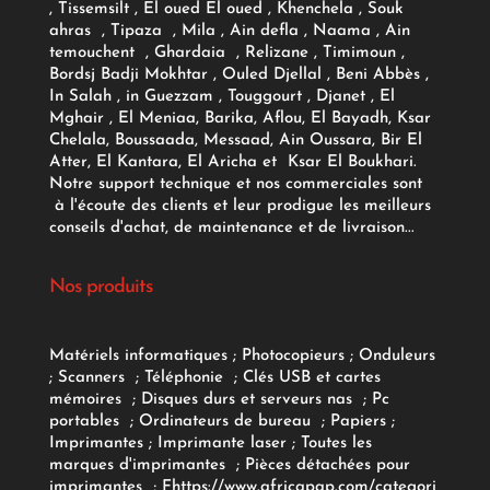
, Tissemsilt , El oued El oued , Khenchela , Souk
ahras , Tipaza , Mila , Ain defla , Naama , Ain
temouchent , Ghardaia , Relizane , Timimoun ,
Bordsj Badji Mokhtar , Ouled Djellal , Beni Abbès ,
In Salah , in Guezzam , Touggourt , Djanet , El
Mghair , El Meniaa, Barika, Aflou, El Bayadh, Ksar
Chelala, Boussaada, Messaad, Ain Oussara, Bir El
Atter, El Kantara, El Aricha et Ksar El Boukhari.
Notre support technique et nos commerciales sont
à l'écoute des clients et leur prodigue les meilleurs
conseils d'achat, de maintenance et de livraison...
Nos produits
Matériels informatiques
;
Photocopieurs
;
Onduleurs
;
Scanners
;
Téléphonie
;
Clés USB et cartes
mémoires
;
Disques durs et serveurs nas
;
Pc
portables
;
Ordinateurs
de bureau
;
Papiers
;
Imprimantes
;
Imprimante laser
;
Toutes les
marques d'imprimantes
;
Pièces détachées pour
imprimantes
;
F
https://www.africapap.com/categori