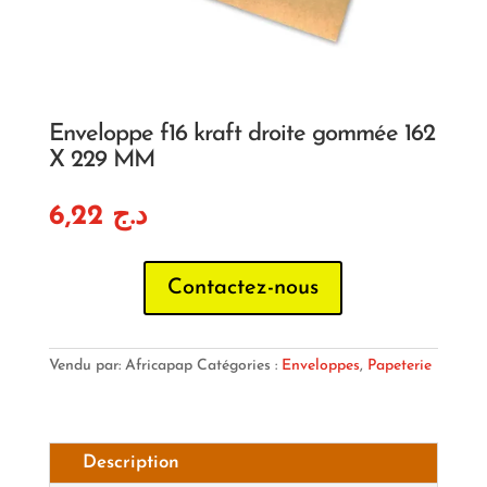
Enveloppe f16 kraft droite gommée 162
X 229 MM
6,22
د.ج
Contactez-nous
Vendu par: Africapap
Catégories :
Enveloppes
,
Papeterie
Description