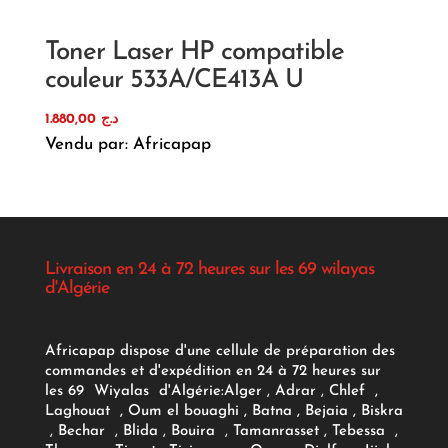
Toner Laser HP compatible
couleur 533A/CE413A U
1.880,00
د.ج
Vendu par: Africapap
Livraison en 24 à 72 heures sur les 69 wilayas
d'Algérie
Africapap dispose d'une cellule de préparation des
commandes et d'expédition en 24 à 72 heures sur
les 69 Wiyalas d'Algérie:
Alger
, Adrar
, Chlef ,
Laghouat , Oum el bouaghi , Batna , Bejaia , Biskra
, Bechar , Blida , Bouira , Tamanrasset , Tebessa ,