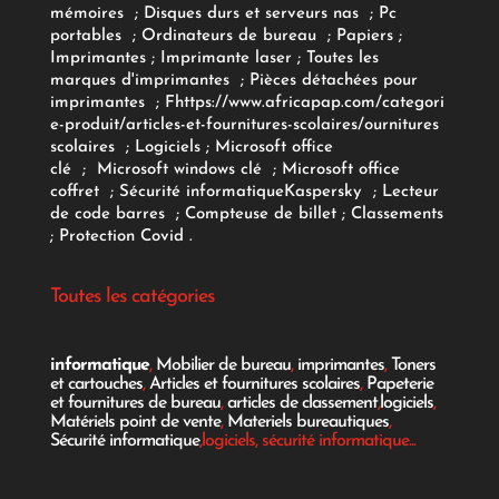
mémoires
;
Disques durs et serveurs nas
;
Pc
portables
;
Ordinateurs
de bureau
;
Papiers
;
Imprimantes
;
Imprimante laser
;
Toutes les
marques d'imprimantes
;
Pièces détachées pour
imprimantes
;
F
https://www.africapap.com/categori
e-produit/articles-et-fournitures-scolaires/
ournitures
scolaires
;
Logiciels
; Microsoft office
clé
;
Microsoft windows clé
;
Microsoft office
coffret
;
Sécurité informatique
Kaspersky
;
Lecteur
de code barres
;
Compteuse de billet
;
Classements
;
Protection Covid
.
Toutes les catégories
informatique
,
Mobilier de bureau
,
imprimantes
,
Toners
et cartouches
,
Articles et fournitures scolaires
,
Papeterie
et fournitures de bureau
,
articles de classement
,
logiciels
,
Matériels point de vente
,
Materiels bureautiques
,
Sécurité informatique
,logiciels, sécurité informatique...