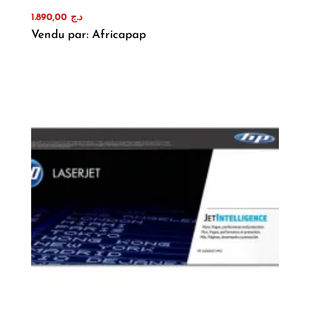
1.890,00
د.ج
Vendu par: Africapap