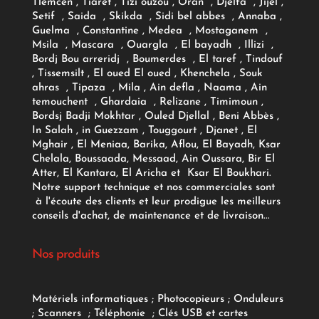
Tlemcen , Tiaret , Tizi ouzou , Oran , Djelfa , Jijel ,
Setif , Saida , Skikda , Sidi bel abbes , Annaba ,
Guelma , Constantine , Medea , Mostaganem ,
Msila , Mascara , Ouargla , El bayadh , Illizi ,
Bordj Bou arreridj , Boumerdes , El taref , Tindouf
, Tissemsilt , El oued El oued , Khenchela , Souk
ahras , Tipaza , Mila , Ain defla , Naama , Ain
temouchent , Ghardaia , Relizane , Timimoun ,
Bordsj Badji Mokhtar , Ouled Djellal , Beni Abbès ,
In Salah , in Guezzam , Touggourt , Djanet , El
Mghair , El Meniaa, Barika, Aflou, El Bayadh, Ksar
Chelala, Boussaada, Messaad, Ain Oussara, Bir El
Atter, El Kantara, El Aricha et Ksar El Boukhari.
Notre support technique et nos commerciales sont
à l'écoute des clients et leur prodigue les meilleurs
conseils d'achat, de maintenance et de livraison...
Nos produits
Matériels informatiques
;
Photocopieurs
;
Onduleurs
;
Scanners
;
Téléphonie
;
Clés USB et cartes