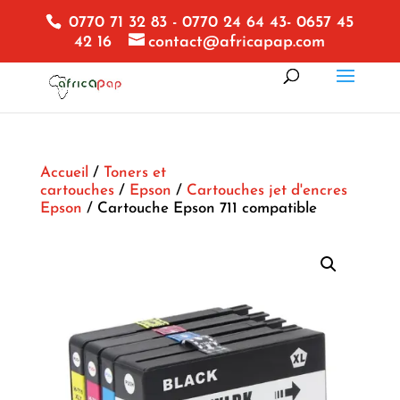
0770 71 32 83 - 0770 24 64 43- 0657 45
42 16
contact@africapap.com
Accueil
/
Toners et
cartouches
/
Epson
/
Cartouches jet d'encres
Epson
/ Cartouche Epson 711 compatible