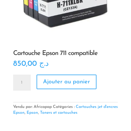
Cartouche Epson 711 compatible
850,00
د.ج
quantité
Ajouter au panier
de
Cartouche
Epson
711
compatible
Vendu par: Africapap
Catégories :
Cartouches jet d'encres
Epson
,
Epson
,
Toners et cartouches