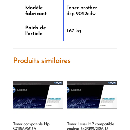
Modèle
‎Toner brother
fabricant
dcp 9022cdw
Poids de
‎1.67 kg
l'article
Produits similaires
Toner compatible Hp
Toner Laser HP compatible
C7115A/2613A
couleur 542/322/212A U