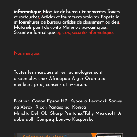
informatique
,
Mobilier de bureau
,
imprimantes
,
Toners
et cartouches
,
Articles et fournitures scolaires
,
Papeterie
et fournitures de bureau
,
articles de classement
,
logiciels
,
Matériels point de vente
,
Materiels bureautiques
,
Sécurité informatique
,logiciels, sécurité informatique...
Nos marques
Toutes les marques et les technologies sont
disponibles chez Africapap Alger Oran aux
meilleurs prix , conseils et livraison.
Brother
Canon
Epson
HP
Kyocera
Lexmark
Samsu
ng
Xerox
Ricoh
Panasonic
Konica
Minolta
Dell
Oki
Sharp
Printonix/Tally
Microsoft
A
dobe
dell
Compaq
Lenovo
Kaspersky