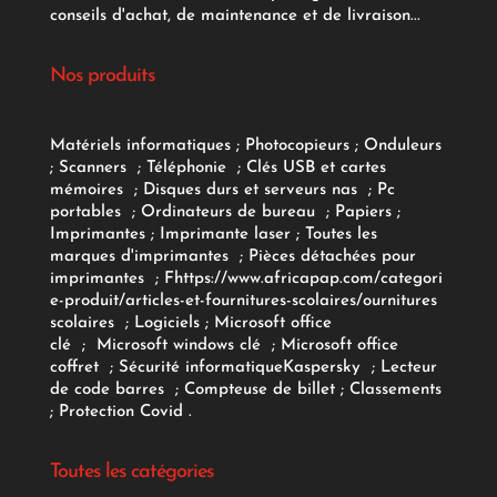
conseils d'achat, de maintenance et de livraison...
Nos produits
Matériels informatiques
;
Photocopieurs
;
Onduleurs
;
Scanners
;
Téléphonie
;
Clés USB et cartes
mémoires
;
Disques durs et serveurs nas
;
Pc
portables
;
Ordinateurs
de bureau
;
Papiers
;
Imprimantes
;
Imprimante laser
;
Toutes les
marques d'imprimantes
;
Pièces détachées pour
imprimantes
;
F
https://www.africapap.com/categori
e-produit/articles-et-fournitures-scolaires/
ournitures
scolaires
;
Logiciels
; Microsoft office
clé
;
Microsoft windows clé
;
Microsoft office
coffret
;
Sécurité informatique
Kaspersky
;
Lecteur
de code barres
;
Compteuse de billet
;
Classements
;
Protection Covid
.
Toutes les catégories