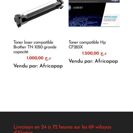
Toner laser compatible
Toner compatible Hp
Brother TN 1050 grande
CF283X
capacité
1.200,00
د.ج
1.000,00
د.ج
Vendu par: Africapap
Vendu par: Africapap
Livraison en 24 à 72 heures sur les 69 wilayas
d'Algérie