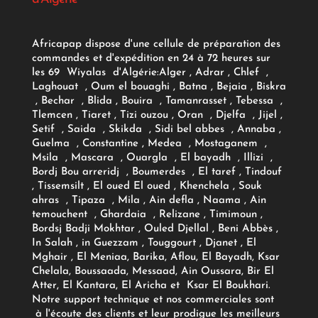
Africapap dispose d'une cellule de préparation des
commandes et d'expédition en 24 à 72 heures sur
les 69 Wiyalas d'Algérie:
Alger
, Adrar
, Chlef ,
Laghouat , Oum el bouaghi , Batna , Bejaia , Biskra
, Bechar , Blida , Bouira , Tamanrasset , Tebessa ,
Tlemcen , Tiaret , Tizi ouzou , Oran , Djelfa , Jijel ,
Setif , Saida , Skikda , Sidi bel abbes , Annaba ,
Guelma , Constantine , Medea , Mostaganem ,
Msila , Mascara , Ouargla , El bayadh , Illizi ,
Bordj Bou arreridj , Boumerdes , El taref , Tindouf
, Tissemsilt , El oued El oued , Khenchela , Souk
ahras , Tipaza , Mila , Ain defla , Naama , Ain
temouchent , Ghardaia , Relizane , Timimoun ,
Bordsj Badji Mokhtar , Ouled Djellal , Beni Abbès ,
In Salah , in Guezzam , Touggourt , Djanet , El
Mghair , El Meniaa, Barika, Aflou, El Bayadh, Ksar
Chelala, Boussaada, Messaad, Ain Oussara, Bir El
Atter, El Kantara, El Aricha et Ksar El Boukhari.
Notre support technique et nos commerciales sont
à l'écoute des clients et leur prodigue les meilleurs