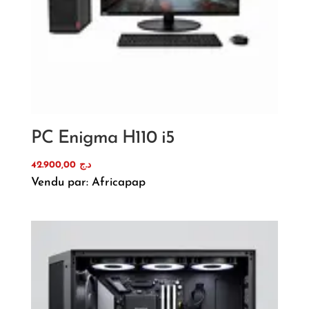
PC Enigma H110 i5
42.900,00
د.ج
Vendu par: Africapap