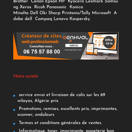
Brother
Canon
Epson
HP
Kyocera
Lexmark
Samsu
ng
Xerox
Ricoh
Panasonic
Konica
Minolta
Dell
Oki
Sharp
Printonix/Tally
Microsoft
A
dobe
dell
Compaq
Lenovo
Kaspersky
Notre société
service envoi et livraison de colis sur les 69
wilayas, Algérie prix
Promotions, remises, excellents prix, imprimantes,
scanner, onduleurs
Termes et conditions générales de ventes.
Informatique, toner, imprimante, papeterie bon