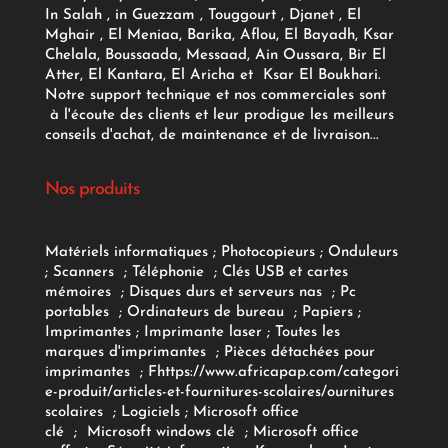
In Salah , in Guezzam , Touggourt , Djanet , El
Mghair , El Meniaa, Barika, Aflou, El Bayadh, Ksar
Chelala, Boussaada, Messaad, Ain Oussara, Bir El
Atter, El Kantara, El Aricha et Ksar El Boukhari.
Notre support technique et nos commerciales sont
à l'écoute des clients et leur prodigue les meilleurs
conseils d'achat, de maintenance et de livraison...
Nos produits
Matériels informatiques
;
Photocopieurs
;
Onduleurs
;
Scanners
;
Téléphonie
;
Clés USB et cartes
mémoires
;
Disques durs et serveurs nas
;
Pc
portables
;
Ordinateurs
de bureau
;
Papiers
;
Imprimantes
;
Imprimante laser
;
Toutes les
marques d'imprimantes
;
Pièces détachées pour
imprimantes
;
F
https://www.africapap.com/categori
e-produit/articles-et-fournitures-scolaires/
ournitures
scolaires
;
Logiciels
; Microsoft office
clé
;
Microsoft windows clé
;
Microsoft office