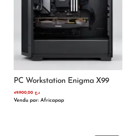
PC Workstation Enigma X99
49.900,00
د.ج
Vendu par: Africapap