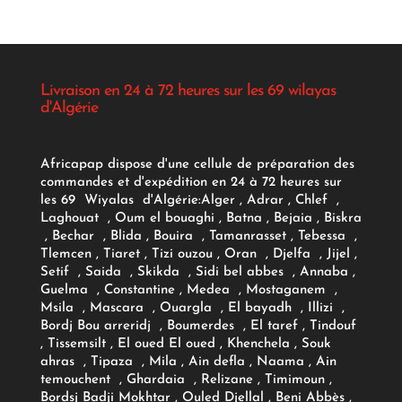
Livraison en 24 à 72 heures sur les 69 wilayas
d'Algérie
Africapap dispose d'une cellule de préparation des
commandes et d'expédition en 24 à 72 heures sur
les 69 Wiyalas d'Algérie:
Alger
, Adrar
, Chlef ,
Laghouat , Oum el bouaghi , Batna , Bejaia , Biskra
, Bechar , Blida , Bouira , Tamanrasset , Tebessa ,
Tlemcen , Tiaret , Tizi ouzou , Oran , Djelfa , Jijel ,
Setif , Saida , Skikda , Sidi bel abbes , Annaba ,
Guelma , Constantine , Medea , Mostaganem ,
Msila , Mascara , Ouargla , El bayadh , Illizi ,
Bordj Bou arreridj , Boumerdes , El taref , Tindouf
, Tissemsilt , El oued El oued , Khenchela , Souk
ahras , Tipaza , Mila , Ain defla , Naama , Ain
temouchent , Ghardaia , Relizane , Timimoun ,
Bordsj Badji Mokhtar , Ouled Djellal , Beni Abbès ,