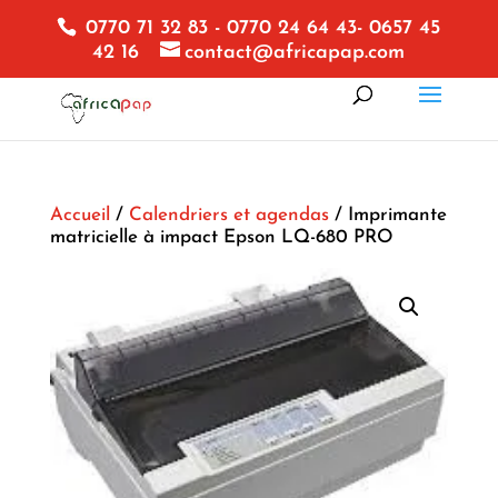
0770 71 32 83 - 0770 24 64 43- 0657 45
42 16
contact@africapap.com
Accueil
/
Calendriers et agendas
/ Imprimante
matricielle à impact Epson LQ-680 PRO