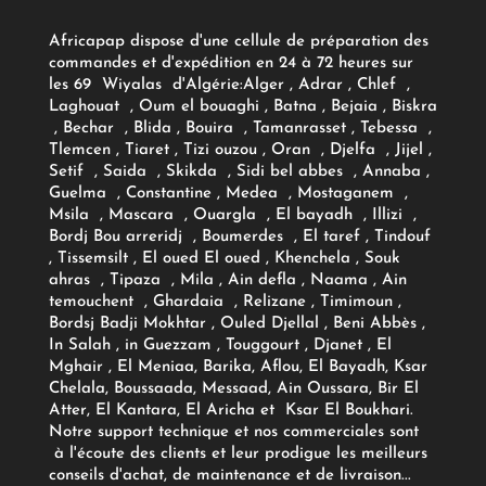
Africapap dispose d'une cellule de préparation des
commandes et d'expédition en 24 à 72 heures sur
les 69 Wiyalas d'Algérie:
Alger
, Adrar
, Chlef ,
Laghouat , Oum el bouaghi , Batna , Bejaia , Biskra
, Bechar , Blida , Bouira , Tamanrasset , Tebessa ,
Tlemcen , Tiaret , Tizi ouzou , Oran , Djelfa , Jijel ,
Setif , Saida , Skikda , Sidi bel abbes , Annaba ,
Guelma , Constantine , Medea , Mostaganem ,
Msila , Mascara , Ouargla , El bayadh , Illizi ,
Bordj Bou arreridj , Boumerdes , El taref , Tindouf
, Tissemsilt , El oued El oued , Khenchela , Souk
ahras , Tipaza , Mila , Ain defla , Naama , Ain
temouchent , Ghardaia , Relizane , Timimoun ,
Bordsj Badji Mokhtar , Ouled Djellal , Beni Abbès ,
In Salah , in Guezzam , Touggourt , Djanet , El
Mghair , El Meniaa, Barika, Aflou, El Bayadh, Ksar
Chelala, Boussaada, Messaad, Ain Oussara, Bir El
Atter, El Kantara, El Aricha et Ksar El Boukhari.
Notre support technique et nos commerciales sont
à l'écoute des clients et leur prodigue les meilleurs
conseils d'achat, de maintenance et de livraison...