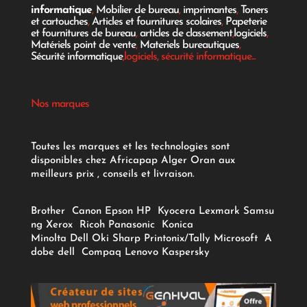
informatique
,
Mobilier de bureau
,
imprimantes
,
Toners
et cartouches
,
Articles et fournitures scolaires
,
Papeterie
et fournitures de bureau
,
articles de classement
,
logiciels
,
Matériels point de vente
,
Materiels bureautiques
,
Sécurité informatique
,logiciels, sécurité informatique...
Nos marques
Toutes les marques et les technologies sont
disponibles chez Africapap Alger Oran aux
meilleurs prix , conseils et livraison.
Brother
Canon
Epson
HP
Kyocera
Lexmark
Samsu
ng
Xerox
Ricoh
Panasonic
Konica
Minolta
Dell
Oki
Sharp
Printonix/Tally
Microsoft
A
dobe
dell
Compaq
Lenovo
Kaspersky