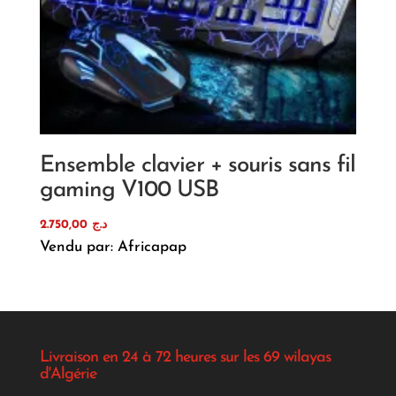
Ensemble clavier + souris sans fil
gaming V100 USB
2.750,00
د.ج
Vendu par: Africapap
Livraison en 24 à 72 heures sur les 69 wilayas
d'Algérie