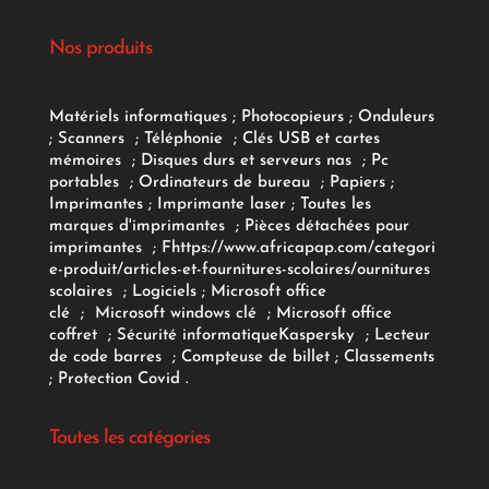
Nos produits
Matériels informatiques
;
Photocopieurs
;
Onduleurs
;
Scanners
;
Téléphonie
;
Clés USB et cartes
mémoires
;
Disques durs et serveurs nas
;
Pc
portables
;
Ordinateurs
de bureau
;
Papiers
;
Imprimantes
;
Imprimante laser
;
Toutes les
marques d'imprimantes
;
Pièces détachées pour
imprimantes
;
F
https://www.africapap.com/categori
e-produit/articles-et-fournitures-scolaires/
ournitures
scolaires
;
Logiciels
; Microsoft office
clé
;
Microsoft windows clé
;
Microsoft office
coffret
;
Sécurité informatique
Kaspersky
;
Lecteur
de code barres
;
Compteuse de billet
;
Classements
;
Protection Covid
.
Toutes les catégories