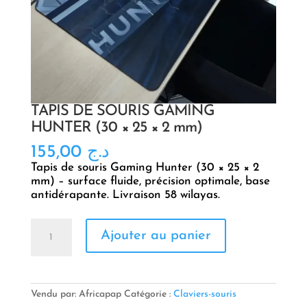
TAPIS DE SOURIS GAMING
HUNTER (30 × 25 × 2 mm)
155,00
د.ج
Tapis de souris Gaming Hunter (30 × 25 × 2
mm) – surface fluide, précision optimale, base
antidérapante. Livraison 58 wilayas.
quantité
Ajouter au panier
de
TAPIS
DE
SOURIS
GAMING
Vendu par: Africapap
Catégorie :
Claviers-souris
HUNTER