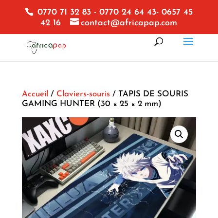
0770 71 32 83 - 0770 24 64 43- 0657 45
42 16
contact@africapap.com
Accueil
/
Claviers-souris
/ TAPIS DE SOURIS
GAMING HUNTER (30 × 25 × 2 mm)