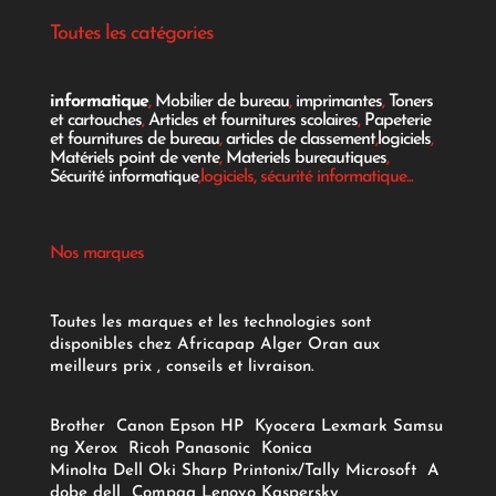
Toutes les catégories
informatique
,
Mobilier de bureau
,
imprimantes
,
Toners
et cartouches
,
Articles et fournitures scolaires
,
Papeterie
et fournitures de bureau
,
articles de classement
,
logiciels
,
Matériels point de vente
,
Materiels bureautiques
,
Sécurité informatique
,logiciels, sécurité informatique...
Nos marques
Toutes les marques et les technologies sont
disponibles chez Africapap Alger Oran aux
meilleurs prix , conseils et livraison.
Brother
Canon
Epson
HP
Kyocera
Lexmark
Samsu
ng
Xerox
Ricoh
Panasonic
Konica
Minolta
Dell
Oki
Sharp
Printonix/Tally
Microsoft
A
dobe
dell
Compaq
Lenovo
Kaspersky