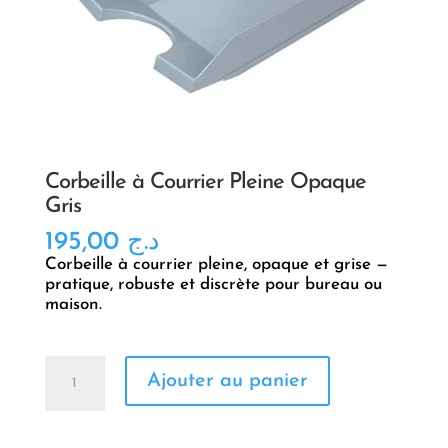
Corbeille à Courrier Pleine Opaque
Gris
195,00
د.ج
Corbeille à courrier pleine, opaque et grise —
pratique, robuste et discrète pour bureau ou
maison.
quantité
Ajouter au panier
de
Corbeille
à
Courrier