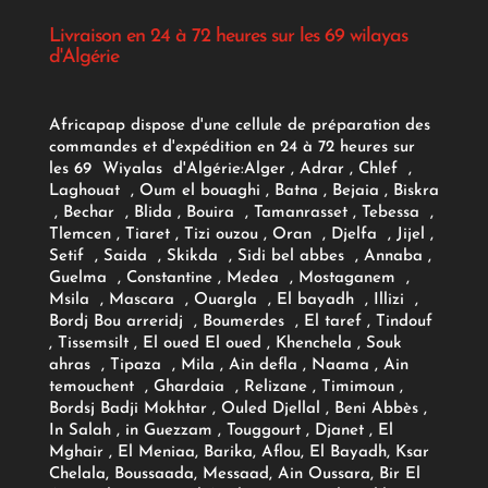
Livraison en 24 à 72 heures sur les 69 wilayas
d'Algérie
Africapap dispose d'une cellule de préparation des
commandes et d'expédition en 24 à 72 heures sur
les 69 Wiyalas d'Algérie:
Alger
, Adrar
, Chlef ,
Laghouat , Oum el bouaghi , Batna , Bejaia , Biskra
, Bechar , Blida , Bouira , Tamanrasset , Tebessa ,
Tlemcen , Tiaret , Tizi ouzou , Oran , Djelfa , Jijel ,
Setif , Saida , Skikda , Sidi bel abbes , Annaba ,
Guelma , Constantine , Medea , Mostaganem ,
Msila , Mascara , Ouargla , El bayadh , Illizi ,
Bordj Bou arreridj , Boumerdes , El taref , Tindouf
, Tissemsilt , El oued El oued , Khenchela , Souk
ahras , Tipaza , Mila , Ain defla , Naama , Ain
temouchent , Ghardaia , Relizane , Timimoun ,
Bordsj Badji Mokhtar , Ouled Djellal , Beni Abbès ,
In Salah , in Guezzam , Touggourt , Djanet , El
Mghair , El Meniaa, Barika, Aflou, El Bayadh, Ksar
Chelala, Boussaada, Messaad, Ain Oussara, Bir El