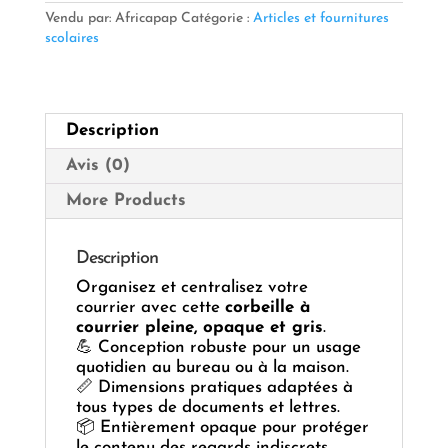
Pleine
Vendu par: Africapap
Catégorie :
Articles et fournitures
Opaque
scolaires
Gris
Description
Avis (0)
More Products
Description
Organisez et centralisez votre
courrier avec cette
corbeille à
courrier pleine, opaque et gris
.
💪 Conception robuste pour un usage
quotidien au bureau ou à la maison.
📏 Dimensions pratiques adaptées à
tous types de documents et lettres.
📦 Entièrement opaque pour protéger
le contenu des regards indiscrets.