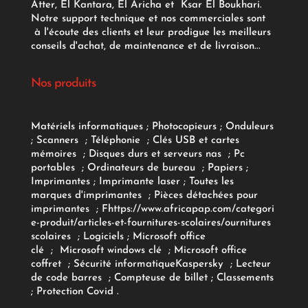
Atter, El Kantara, El Aricha et Ksar El Boukhari.
Notre support technique et nos commerciales sont
à l'écoute des clients et leur prodigue les meilleurs
conseils d'achat, de maintenance et de livraison...
Nos produits
Matériels informatiques
;
Photocopieurs
;
Onduleurs
;
Scanners
;
Téléphonie
;
Clés USB et cartes
mémoires
;
Disques durs et serveurs nas
;
Pc
portables
;
Ordinateurs
de bureau
;
Papiers
;
Imprimantes
;
Imprimante laser
;
Toutes les
marques d'imprimantes
;
Pièces détachées pour
imprimantes
;
F
https://www.africapap.com/categori
e-produit/articles-et-fournitures-scolaires/
ournitures
scolaires
;
Logiciels
; Microsoft office
clé
;
Microsoft windows clé
;
Microsoft office
coffret
;
Sécurité informatique
Kaspersky
;
Lecteur
de code barres
;
Compteuse de billet
;
Classements
;
Protection Covid
.