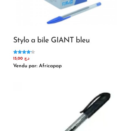
Stylo a bile GIANT bleu
Note
15,00
د.ج
4.00
Vendu par: Africapap
sur 5