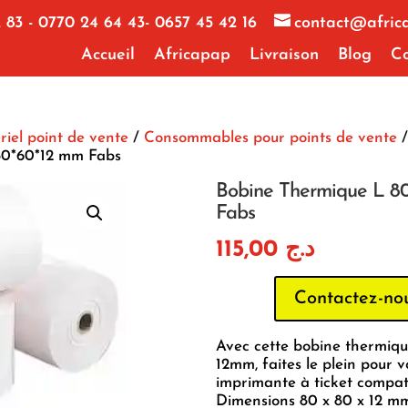
 83 - 0770 24 64 43- 0657 45 42 16
contact@afric
Accueil
Africapap
Livraison
Blog
Co
iel point de vente
/
Consommables pour points de vente
/
80*60*12 mm Fabs
Bobine Thermique L 8
Fabs
115,00
د.ج
Contactez-no
Avec cette bobine thermiqu
12mm, faites le plein pour v
imprimante à ticket compati
Dimensions 80 x 80 x 12 mm