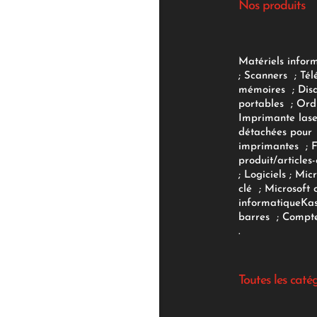
Nos produits
Matériels infor
;
Scanners
;
Tél
mémoires
;
Dis
portables
;
Ord
Imprimante lase
détachées pour
imprimantes
;
produit/articles-
;
Logiciels
; Micr
clé
;
Microsoft 
informatique
Ka
barres
;
Compte
.
Toutes les caté