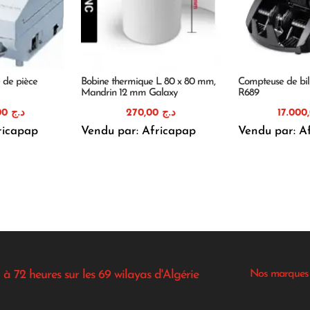
 de pièce
Bobine thermique L 80 x 80 mm,
Compteuse de bil
Mandrin 12 mm Galaxy
R689
69.000,00
د.ج
270,00
د.ج
ricapap
Vendu par: Africapap
Vendu par: A
 à 72 heures sur les 69 wilayas d'Algérie
Nos marques