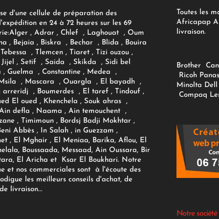
Toutes les m
se d'une cellule de préparation des
Africapap Al
expédition en 24 à 72 heures sur les 69
livraison.
ie:
Alger
, Adrar
, Chlef , Laghouat , Oum
na , Bejaia , Biskra , Bechar , Blida , Bouira
Tebessa , Tlemcen , Tiaret , Tizi ouzou ,
Jijel , Setif , Saida , Skikda , Sidi bel
Brother
Can
 , Guelma , Constantine , Medea ,
Ricoh
Panas
sila , Mascara , Ouargla , El bayadh ,
Minolta
Dell
ou arreridj , Boumerdes , El taref , Tindouf ,
Compaq
Le
oued El oued , Khenchela , Souk ahras ,
 Ain defla , Naama , Ain temouchent ,
zane , Timimoun , Bordsj Badji Mokhtar ,
Beni Abbès , In Salah , in Guezzam ,
et , El Mghair , El Meniaa, Barika, Aflou, El
elala, Boussaada, Messaad, Ain Oussara, Bir
tara, El Aricha et Ksar El Boukhari. Notre
ue et nos commerciales sont à l'écoute des
rodigue les meilleurs conseils d'achat, de
e livraison...
Notre société