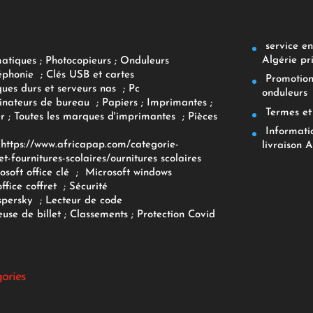
service env
Algérie pr
matiques
;
Photocopieurs
;
Onduleurs
éphonie
;
Clés USB et cartes
Promotions
ques durs et serveurs nas
;
Pc
onduleurs
inateurs
de bureau
;
Papiers
; Imprimantes
;
Termes et 
r
;
Toutes les marques d'imprimantes
;
Pièces
Informatiq
F
https://www.africapap.com/categorie-
livraison A
et-fournitures-scolaires/
ournitures scolaires
osoft office clé
;
Microsoft windows
office coffret
;
Sécurité
spersky
;
Lecteur de code
use de billet
;
Classements
;
Protection Covid
gories