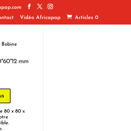
apap.com
ntact
Vidéo Africapap
Articles 0
 Bobine
0*60*12 mm
us
e 80 x 80 x
otre
ble.
.