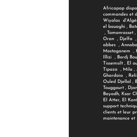
Africapap dispo
commandes et d'
Wiyalas d'Algér
el bouaghi , Bat
, Tamanrasset , 
Oran , Djelfa , 
abbes , Annaba
Mostaganem , M
Illizi , Bordj B
Tissemsilt , El 
Tipaza , Mila ,
Ghardaia , Reli
Ouled Djellal , 
Touggourt , Djan
Bayadh, Ksar Ch
El Atter, El Kan
support techniq
clients et leur p
maintenance et d