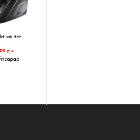
let noir REF-
17.000,00
د.ج
fricapap