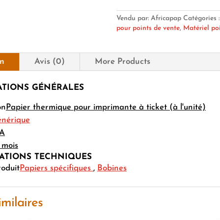
Vendu par: Africapap
Catégories 
pour points de vente
,
Matériel po
on
Avis (0)
More Products
TIONS GÉNÉRALES
on
Papier thermique pour imprimante à ticket (à l'unité)
nérique
A
 mois
CATIONS TECHNIQUES
oduit
Papiers spécifiques
,
Bobines
imilaires