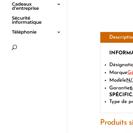
Cadeaux
d’entreprise
Sécurité
informatique
Téléphonie
Descripti
INFORMA
Désignati
Marque
Gé
Modèle
N/
Garantie
6
SPÉCIFI
Type de pr
Produits s