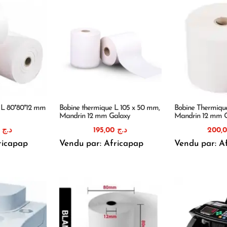
 L 80*80*12 mm
Bobine thermique L 105 x 50 mm,
Bobine Thermiqu
Mandrin 12 mm Galaxy
Mandrin 12 mm 
84,00
د.ج
195,00
د.ج
ricapap
Vendu par: Africapap
Vendu par: A