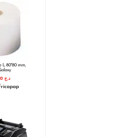
e L 80*80 mm,
Galaxy
200,00
د.ج
fricapap