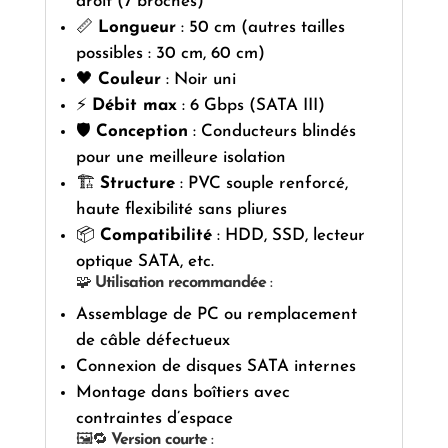
droit (7 broches)
📏
Longueur
: 50 cm (autres tailles
possibles : 30 cm, 60 cm)
🖤
Couleur
: Noir uni
⚡
Débit max
: 6 Gbps (SATA III)
🛡️
Conception
: Conducteurs blindés
pour une meilleure isolation
🏗️
Structure
: PVC souple renforcé,
haute flexibilité sans pliures
📦
Compatibilité
: HDD, SSD, lecteur
optique SATA, etc.
🧩
Utilisation recommandée
:
Assemblage de PC ou remplacement
de câble défectueux
Connexion de disques SATA internes
Montage dans boîtiers avec
contraintes d’espace
🖼️🔁
Version courte
: