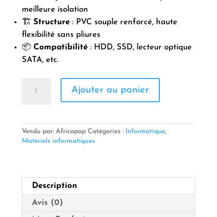
meilleure isolation
🏗️
Structure
: PVC souple renforcé, haute
flexibilité sans pliures
📦
Compatibilité
: HDD, SSD, lecteur optique
SATA, etc.
quantité
Ajouter au panier
de
NAPPE
SATA
NOIR
DE
Vendu par: Africapap
Catégories :
Informatique
,
QUALITÉ
Matériels informatiques
Description
Avis (0)