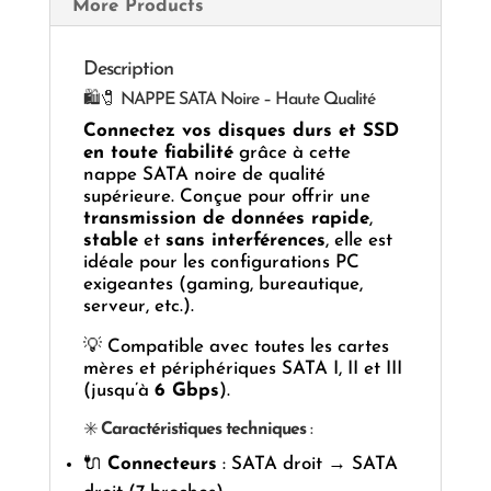
More Products
Description
🛍️🧷 NAPPE SATA Noire – Haute Qualité
Connectez vos disques durs et SSD
en toute fiabilité
grâce à cette
nappe SATA noire de qualité
supérieure. Conçue pour offrir une
transmission de données rapide
,
stable
et
sans interférences
, elle est
idéale pour les configurations PC
exigeantes (gaming, bureautique,
serveur, etc.).
💡 Compatible avec toutes les cartes
mères et périphériques SATA I, II et III
(jusqu’à
6 Gbps
).
✳️
Caractéristiques techniques
:
🔌
Connecteurs
: SATA droit → SATA