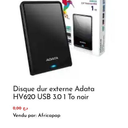
Disque dur externe Adata
HV620 USB 3.0 1 To noir
0,00
د.ج
Vendu par: Africapap