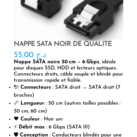
NAPPE SATA NOIR DE QUALITÉ
55,00
د.ج
Nappe SATA noire 50 cm – 6 Gbps
, idéale
pour disques SSD, HDD et lecteurs optiques.
Connecteurs droits, câble souple et blindé pour
transmission rapide et fiable.
🔌
Connecteurs
: SATA droit → SATA droit (7
broches)
📏
Longueur
: 50 cm (autres tailles possibles :
30 cm, 60 cm)
🖤
Couleur
: Noir uni
⚡
Débit max
: 6 Gbps (SATA III)
🛡️
Conception
: Conducteurs blindés pour une