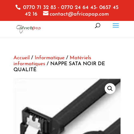
0770 71 32 83 - 0770 24 64 43- 0657 45
42 16
contact@africapap.com
Accueil
/
Informatique
/
Matériels
informatiques
/ NAPPE SATA NOIR DE
QUALITÉ