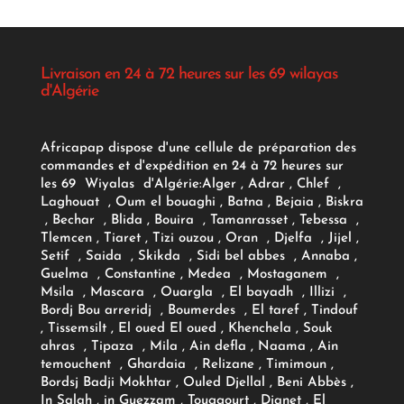
Livraison en 24 à 72 heures sur les 69 wilayas
d'Algérie
Africapap dispose d'une cellule de préparation des
commandes et d'expédition en 24 à 72 heures sur
les 69 Wiyalas d'Algérie:
Alger
, Adrar
, Chlef ,
Laghouat , Oum el bouaghi , Batna , Bejaia , Biskra
, Bechar , Blida , Bouira , Tamanrasset , Tebessa ,
Tlemcen , Tiaret , Tizi ouzou , Oran , Djelfa , Jijel ,
Setif , Saida , Skikda , Sidi bel abbes , Annaba ,
Guelma , Constantine , Medea , Mostaganem ,
Msila , Mascara , Ouargla , El bayadh , Illizi ,
Bordj Bou arreridj , Boumerdes , El taref , Tindouf
, Tissemsilt , El oued El oued , Khenchela , Souk
ahras , Tipaza , Mila , Ain defla , Naama , Ain
temouchent , Ghardaia , Relizane , Timimoun ,
Bordsj Badji Mokhtar , Ouled Djellal , Beni Abbès ,
In Salah , in Guezzam , Touggourt , Djanet , El