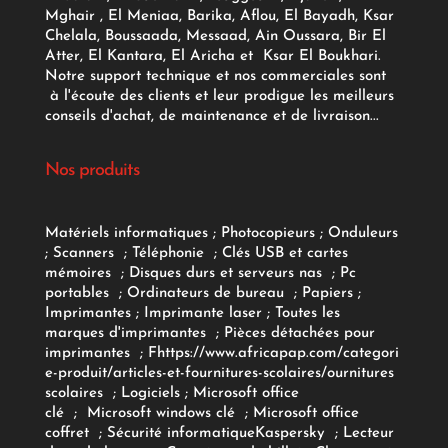
Mghair , El Meniaa, Barika, Aflou, El Bayadh, Ksar
Chelala, Boussaada, Messaad, Ain Oussara, Bir El
Atter, El Kantara, El Aricha et Ksar El Boukhari.
Notre support technique et nos commerciales sont
à l'écoute des clients et leur prodigue les meilleurs
conseils d'achat, de maintenance et de livraison...
Nos produits
Matériels informatiques
;
Photocopieurs
;
Onduleurs
;
Scanners
;
Téléphonie
;
Clés USB et cartes
mémoires
;
Disques durs et serveurs nas
;
Pc
portables
;
Ordinateurs
de bureau
;
Papiers
;
Imprimantes
;
Imprimante laser
;
Toutes les
marques d'imprimantes
;
Pièces détachées pour
imprimantes
;
F
https://www.africapap.com/categori
e-produit/articles-et-fournitures-scolaires/
ournitures
scolaires
;
Logiciels
; Microsoft office
clé
;
Microsoft windows clé
;
Microsoft office
coffret
;
Sécurité informatique
Kaspersky
;
Lecteur