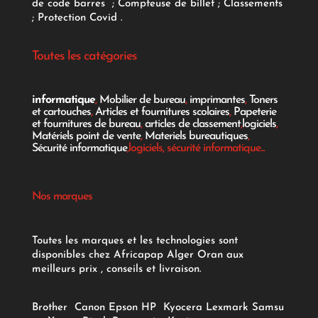
de code barres
;
Compteuse de billet
;
Classements
;
Protection Covid
.
Toutes les catégories
informatique
,
Mobilier de bureau
,
imprimantes
,
Toners
et cartouches
,
Articles et fournitures scolaires
,
Papeterie
et fournitures de bureau
,
articles de classement
,
logiciels
,
Matériels point de vente
,
Materiels bureautiques
,
Sécurité informatique
,logiciels, sécurité informatique...
Nos marques
Toutes les marques et les technologies sont
disponibles chez Africapap Alger Oran aux
meilleurs prix , conseils et livraison.
Brother
Canon
Epson
HP
Kyocera
Lexmark
Samsu