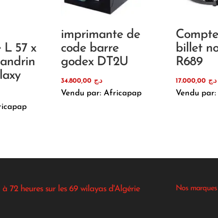
imprimante de
Compte
 L 57 x
code barre
billet n
andrin
godex DT2U
R689
laxy
34.800,00
د.ج
17.000,00
د.ج
Vendu par: Africapap
Vendu par:
ricapap
 à 72 heures sur les 69 wilayas d'Algérie
Nos marques