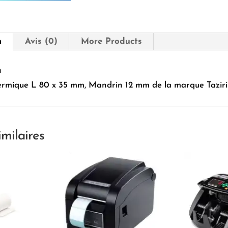
35
mm,
Mandrin
12
n
Avis (0)
More Products
mm
Taziri
n
ermique L 80 x 35 mm, Mandrin 12 mm de la marque Taziri
imilaires