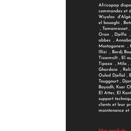
Africapap dispo
commandes et d'
Wiyalas d'Algér
el bouaghi , Bat
, Tamanrasset , 
Oran , Djelfa , 
abbes , Annaba
Mostaganem , M
Illizi , Bordj B
Tissemsilt , El 
Tipaza , Mila ,
Ghardaia , Reli
Ouled Djellal , 
Touggourt , Djan
Bayadh, Ksar Ch
El Atter, El Kan
support techniq
clients et leur p
maintenance et d
Nos produits