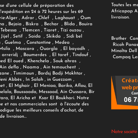
Toutes les m
se d'une cellule de préparation des
Africapap Al
expédition en 24 à 72 heures sur les 69
livraison.
ie:
Alger
, Adrar
, Chlef , Laghouat , Oum
na , Bejaia , Biskra , Bechar , Blida , Bouira
Tebessa , Tlemcen , Tiaret , Tizi ouzou ,
Jijel , Setif , Saida , Skikda , Sidi bel
Brother
Can
 , Guelma , Constantine , Medea ,
Ricoh
Panas
sila , Mascara , Ouargla , El bayadh ,
Minolta
Dell
ou arreridj , Boumerdes , El taref , Tindouf ,
Compaq
Le
oued El oued , Khenchela , Souk ahras ,
 Ain defla , Naama , Ain temouchent ,
zane , Timimoun , Bordsj Badji Mokhtar ,
Beni Abbès , In Salah , in Guezzam ,
et , El Mghair , El Meniaa, Barika, Aflou, El
elala, Boussaada, Messaad, Ain Oussara, Bir
tara, El Aricha et Ksar El Boukhari. Notre
ue et nos commerciales sont à l'écoute des
rodigue les meilleurs conseils d'achat, de
e livraison...
Notre société