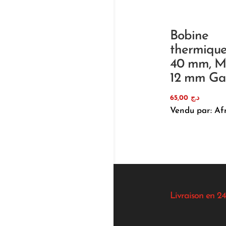
Bobine
thermique
40 mm, M
12 mm Ga
65,00
د.ج
Vendu par: Af
Livraison en 24