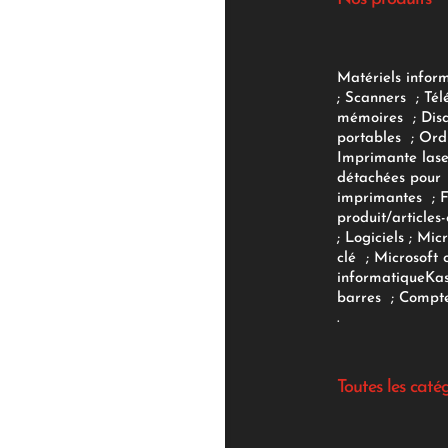
Matériels infor
;
Scanners
;
Tél
mémoires
;
Dis
portables
;
Ord
Imprimante lase
détachées pour
imprimantes
;
produit/articles-
;
Logiciels
; Micr
clé
;
Microsoft 
informatique
Ka
barres
;
Compte
.
Toutes les caté