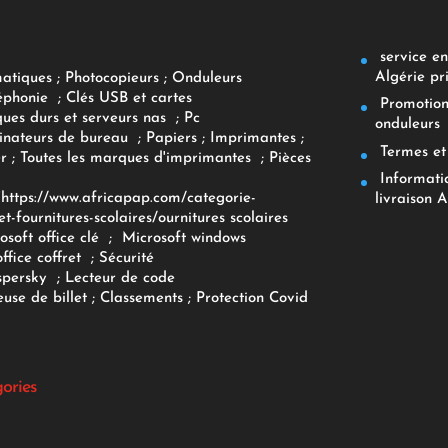
service env
Algérie pr
matiques
;
Photocopieurs
;
Onduleurs
éphonie
;
Clés USB et cartes
Promotions
ques durs et serveurs nas
;
Pc
onduleurs
inateurs
de bureau
;
Papiers
; Imprimantes
;
Termes et 
r
;
Toutes les marques d'imprimantes
;
Pièces
Informatiq
F
https://www.africapap.com/categorie-
livraison A
et-fournitures-scolaires/
ournitures scolaires
osoft office clé
;
Microsoft windows
office coffret
;
Sécurité
spersky
;
Lecteur de code
use de billet
;
Classements
;
Protection Covid
gories