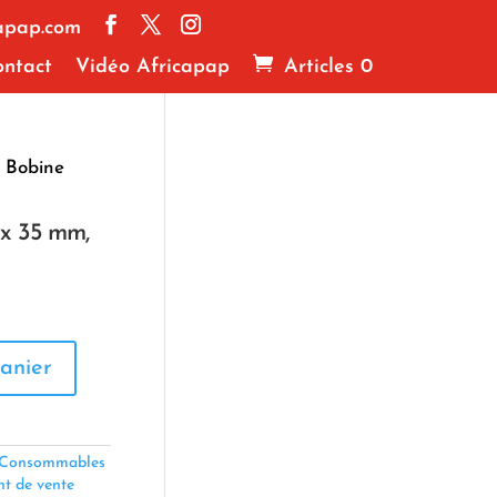
apap.com
ntact
Vidéo Africapap
Articles 0
 Bobine
 x 35 mm,
anier
Consommables
nt de vente