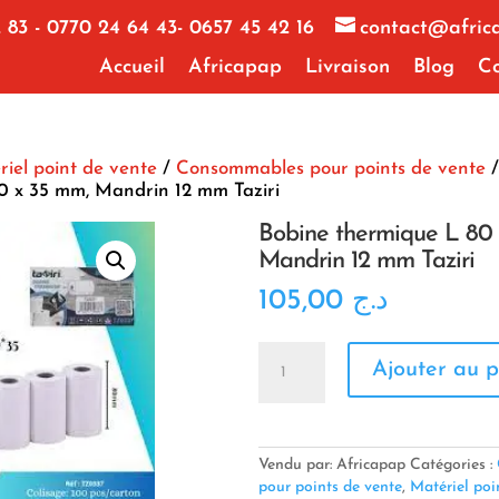
 83 - 0770 24 64 43- 0657 45 42 16
contact@afric
Accueil
Africapap
Livraison
Blog
Co
iel point de vente
/
Consommables pour points de vente
/
0 x 35 mm, Mandrin 12 mm Taziri
Bobine thermique L 80
Mandrin 12 mm Taziri
105,00
د.ج
quantité
Ajouter au p
de
Bobine
thermique
L
80
Vendu par: Africapap
Catégories :
x
pour points de vente
,
Matériel poi