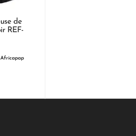
use de
oir REF-
 Africapap