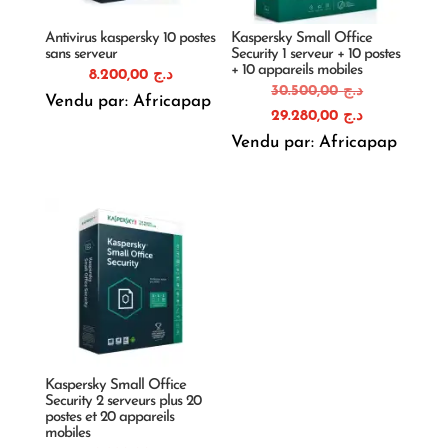
Antivirus kaspersky 10 postes
Kaspersky Small Office
sans serveur
Security 1 serveur + 10 postes
+ 10 appareils mobiles
8.200,00
د.ج
Le
30.500,00
د.ج
Vendu par: Africapap
prix
Le
29.280,00
د.ج
initial
prix
Vendu par: Africapap
était :
actuel
est :
Kaspersky Small Office
Security 2 serveurs plus 20
postes et 20 appareils
mobiles