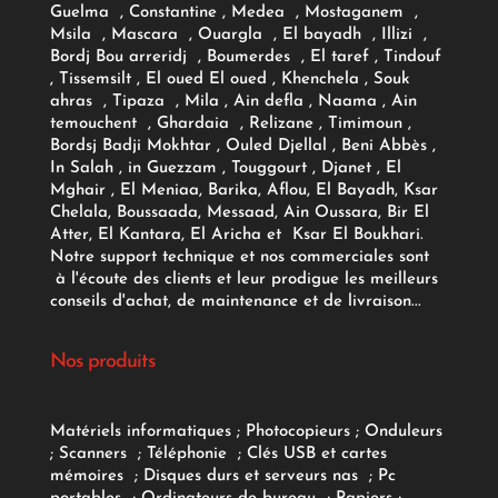
Guelma , Constantine , Medea , Mostaganem ,
Msila , Mascara , Ouargla , El bayadh , Illizi ,
Bordj Bou arreridj , Boumerdes , El taref , Tindouf
, Tissemsilt , El oued El oued , Khenchela , Souk
ahras , Tipaza , Mila , Ain defla , Naama , Ain
temouchent , Ghardaia , Relizane , Timimoun ,
Bordsj Badji Mokhtar , Ouled Djellal , Beni Abbès ,
In Salah , in Guezzam , Touggourt , Djanet , El
Mghair , El Meniaa, Barika, Aflou, El Bayadh, Ksar
Chelala, Boussaada, Messaad, Ain Oussara, Bir El
Atter, El Kantara, El Aricha et Ksar El Boukhari.
Notre support technique et nos commerciales sont
à l'écoute des clients et leur prodigue les meilleurs
conseils d'achat, de maintenance et de livraison...
Nos produits
Matériels informatiques
;
Photocopieurs
;
Onduleurs
;
Scanners
;
Téléphonie
;
Clés USB et cartes
mémoires
;
Disques durs et serveurs nas
;
Pc