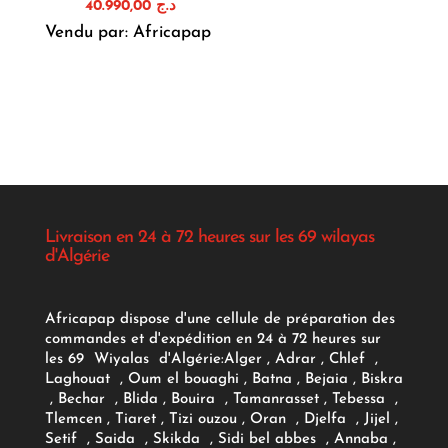
40.990,00
د.ج
Vendu par: Africapap
Livraison en 24 à 72 heures sur les 69 wilayas
d'Algérie
Africapap dispose d'une cellule de préparation des
commandes et d'expédition en 24 à 72 heures sur
les 69 Wiyalas d'Algérie:
Alger
, Adrar
, Chlef ,
Laghouat , Oum el bouaghi , Batna , Bejaia , Biskra
, Bechar , Blida , Bouira , Tamanrasset , Tebessa ,
Tlemcen , Tiaret , Tizi ouzou , Oran , Djelfa , Jijel ,
Setif , Saida , Skikda , Sidi bel abbes , Annaba ,