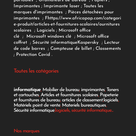
portables
;
Ordinateurs
de bureau
;
Papiers
;
Imprimantes
;
Imprimante laser
;
Toutes les
marques d'imprimantes
;
Pièces détachées pour
imprimantes
;
F
https://www.africapap.com/categori
e-produit/articles-et-fournitures-scolaires/
ournitures
scolaires
;
Logiciels
; Microsoft office
clé
;
Microsoft windows clé
;
Microsoft office
coffret
;
Sécurité informatique
Kaspersky
;
Lecteur
de code barres
;
Compteuse de billet
;
Classements
;
Protection Covid
.
Toutes les catégories
informatique
,
Mobilier de bureau
,
imprimantes
,
Toners
et cartouches
,
Articles et fournitures scolaires
,
Papeterie
et fournitures de bureau
,
articles de classement
,
logiciels
,
Matériels point de vente
,
Materiels bureautiques
,
Sécurité informatique
,logiciels, sécurité informatique...
Nos marques