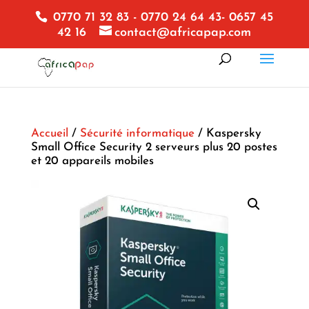
0770 71 32 83 - 0770 24 64 43- 0657 45
42 16
contact@africapap.com
Accueil
/
Sécurité informatique
/ Kaspersky
Small Office Security 2 serveurs plus 20 postes
et 20 appareils mobiles