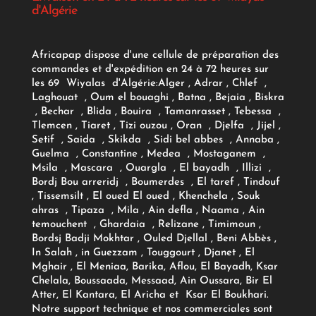
d'Algérie
Africapap dispose d'une cellule de préparation des
commandes et d'expédition en 24 à 72 heures sur
les 69 Wiyalas d'Algérie:
Alger
, Adrar
, Chlef ,
Laghouat , Oum el bouaghi , Batna , Bejaia , Biskra
, Bechar , Blida , Bouira , Tamanrasset , Tebessa ,
Tlemcen , Tiaret , Tizi ouzou , Oran , Djelfa , Jijel ,
Setif , Saida , Skikda , Sidi bel abbes , Annaba ,
Guelma , Constantine , Medea , Mostaganem ,
Msila , Mascara , Ouargla , El bayadh , Illizi ,
Bordj Bou arreridj , Boumerdes , El taref , Tindouf
, Tissemsilt , El oued El oued , Khenchela , Souk
ahras , Tipaza , Mila , Ain defla , Naama , Ain
temouchent , Ghardaia , Relizane , Timimoun ,
Bordsj Badji Mokhtar , Ouled Djellal , Beni Abbès ,
In Salah , in Guezzam , Touggourt , Djanet , El
Mghair , El Meniaa, Barika, Aflou, El Bayadh, Ksar
Chelala, Boussaada, Messaad, Ain Oussara, Bir El
Atter, El Kantara, El Aricha et Ksar El Boukhari.
Notre support technique et nos commerciales sont