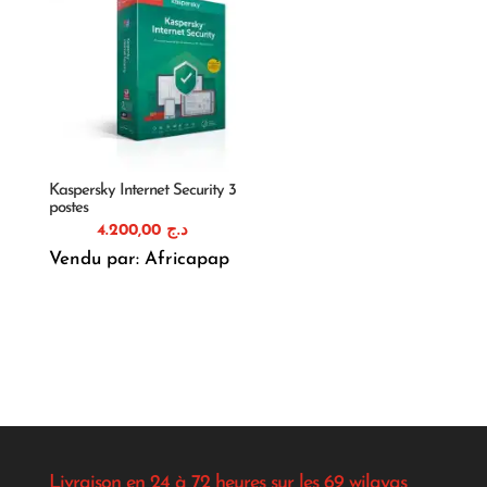
د.ج 29.280,00.
Kaspersky Internet Security 3
postes
4.200,00
د.ج
Vendu par: Africapap
Livraison en 24 à 72 heures sur les 69 wilayas