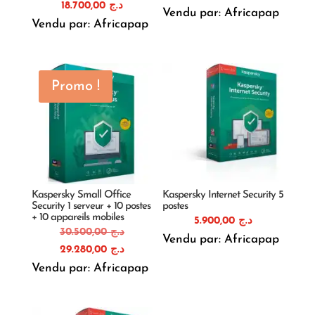
18.700,00
د.ج
Vendu par: Africapap
Vendu par: Africapap
Promo !
Kaspersky Small Office
Kaspersky Internet Security 5
Security 1 serveur + 10 postes
postes
+ 10 appareils mobiles
5.900,00
د.ج
Le
30.500,00
د.ج
Vendu par: Africapap
prix
Le
29.280,00
د.ج
initial
prix
Vendu par: Africapap
était :
actuel
est :
د.ج 30.500,00.