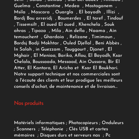
Guelma , Constantine , Medea , Mostaganem ,
Msila , Mascara , Ouargla , El bayadh , Illizi ,
Bordj Bou arreridj , Boumerdes , El taref , Tindouf
, Tissemsilt , El oued El oued , Khenchela , Souk
ahras , Tipaza , Mila , Ain defla , Naama , Ain
temouchent , Ghardaia , Relizane , Timimoun ,
Bordsj Badji Mokhtar , Ouled Djellal , Beni Abbès ,
In Salah , in Guezzam , Touggourt , Djanet , El
Mghair , El Meniaa, Barika, Aflou, El Bayadh, Ksar
Chelala, Boussaada, Messaad, Ain Oussara, Bir El
Atter, El Kantara, El Aricha et Ksar El Boukhari.
Notre support technique et nos commerciales sont
à l'écoute des clients et leur prodigue les meilleurs
conseils d'achat, de maintenance et de livraison...
Nos produits
Matériels informatiques
;
Photocopieurs
;
Onduleurs
;
Scanners
;
Téléphonie
;
Clés USB et cartes
mémoires
;
Disques durs et serveurs nas
;
Pc