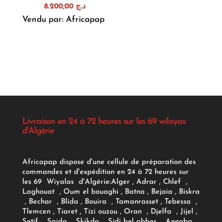
8.200,00
د.ج
Vendu par: Africapap
Livraison en 24 à 72 heures sur les 69 wilayas
d'Algérie
Africapap dispose d'une cellule de préparation des
commandes et d'expédition en 24 à 72 heures sur
les 69 Wiyalas d'Algérie:
Alger
, Adrar
, Chlef ,
Laghouat , Oum el bouaghi , Batna , Bejaia , Biskra
, Bechar , Blida , Bouira , Tamanrasset , Tebessa ,
Tlemcen , Tiaret , Tizi ouzou , Oran , Djelfa , Jijel ,
Setif , Saida , Skikda , Sidi bel abbes , Annaba ,