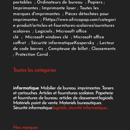
portables
;
Ordinateurs
de bureau
;
Papiers
;
Imprimantes
;
Imprimante laser
;
Toutes les
marques d'imprimantes
;
Pièces détachées pour
imprimantes
;
F
https://www.africapap.com/categori
e-produit/articles-et-fournitures-scolaires/
ournitures
scolaires
;
Logiciels
; Microsoft office
clé
;
Microsoft windows clé
;
Microsoft office
coffret
;
Sécurité informatique
Kaspersky
;
Lecteur
de code barres
;
Compteuse de billet
;
Classements
;
Protection Covid
.
Toutes les catégories
informatique
,
Mobilier de bureau
,
imprimantes
,
Toners
et cartouches
,
Articles et fournitures scolaires
,
Papeterie
et fournitures de bureau
,
articles de classement
,
logiciels
,
Matériels point de vente
,
Materiels bureautiques
,
Sécurité informatique
,logiciels, sécurité informatique...
Nos marques