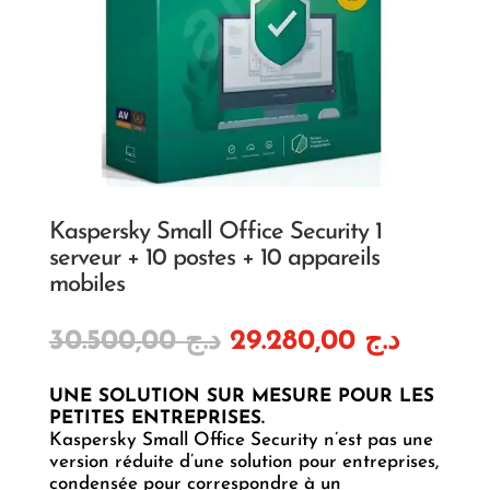
Kaspersky Small Office Security 1
serveur + 10 postes + 10 appareils
mobiles
Le
Le
30.500,00
د.ج
29.280,00
د.ج
prix
prix
initial
actuel
UNE SOLUTION SUR MESURE POUR LES
était :
est :
PETITES ENTREPRISES.
د.ج 30.500,00.
Kaspersky Small Office Security n’est pas une
version réduite d’une solution pour entreprises,
condensée pour correspondre à un