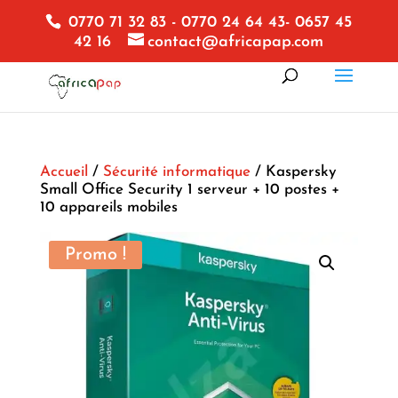
0770 71 32 83 - 0770 24 64 43- 0657 45
42 16
contact@africapap.com
Accueil
/
Sécurité informatique
/ Kaspersky
Small Office Security 1 serveur + 10 postes +
10 appareils mobiles
Promo !