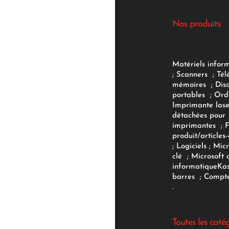
Nos produits
Matériels infor
;
Scanners
;
Tél
mémoires
;
Dis
portables
;
Ord
Imprimante lase
détachées pour
imprimantes
;
produit/articles-
;
Logiciels
; Micr
clé
;
Microsoft 
informatique
Ka
barres
;
Compte
.
Toutes les caté