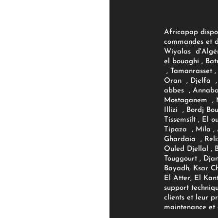
Africapap dispo
commandes et d'
Wiyalas d'Algér
el bouaghi , Bat
, Tamanrasset , 
Oran , Djelfa , 
abbes , Annaba
Mostaganem , M
Illizi , Bordj B
Tissemsilt , El 
Tipaza , Mila ,
Ghardaia , Reli
Ouled Djellal , 
Touggourt , Djan
Bayadh, Ksar Ch
El Atter, El Kan
support techniq
clients et leur p
maintenance et d