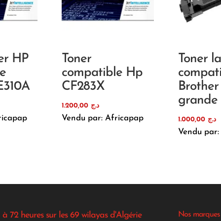
er HP
Toner
Toner la
e
compatible Hp
compati
E310A
CF283X
Brother
grande 
1.200,00
د.ج
ricapap
Vendu par: Africapap
1.000,00
د.ج
Vendu par:
 à 72 heures sur les 69 wilayas d'Algérie
Nos marques