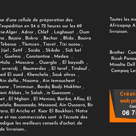
Toutes les m
se d'une cellule de préparation des
Africapap Al
expédition en 24 à 72 heures sur les 69
livraison.
ie:
Alger
, Adrar
, Chlef , Laghouat , Oum
na , Bejaia , Biskra , Bechar , Blida , Bouira
Tebessa , Tlemcen , Tiaret , Tizi ouzou ,
Jijel , Setif , Saida , Skikda , Sidi bel
Brother
Can
 , Guelma , Constantine , Medea ,
Ricoh
Panas
sila , Mascara , Ouargla , El bayadh ,
Minolta
Dell
ou arreridj , Boumerdes , El taref , Tindouf ,
Compaq
Le
oued El oued , Khenchela , Souk ahras ,
 Ain defla , Naama , Ain temouchent ,
zane , Timimoun , Bordsj Badji Mokhtar ,
Beni Abbès , In Salah , in Guezzam ,
et , El Mghair , El Meniaa, Barika, Aflou, El
elala, Boussaada, Messaad, Ain Oussara, Bir
tara, El Aricha et Ksar El Boukhari. Notre
ue et nos commerciales sont à l'écoute des
rodigue les meilleurs conseils d'achat, de
e livraison...