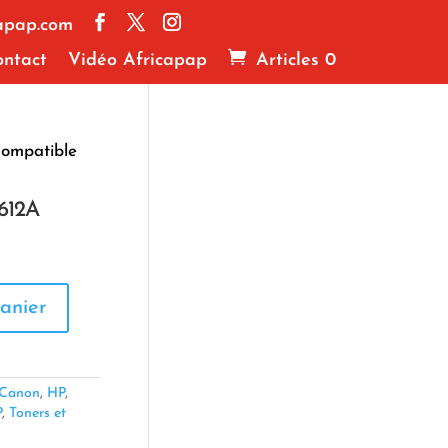
apap.com
ntact
Vidéo Africapap
Articles 0
ompatible
612A
anier
Canon
,
HP
,
P
,
Toners et