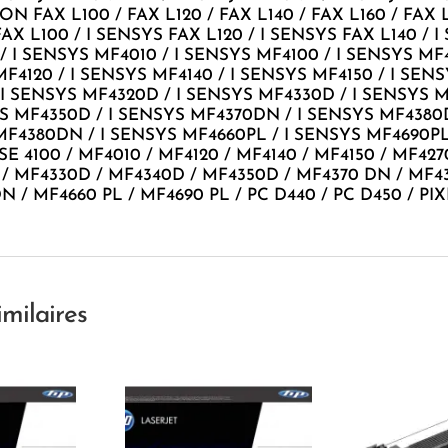
 FAX L100 / FAX L120 / FAX L140 / FAX L160 / FAX L9
AX L100 / I SENSYS FAX L120 / I SENSYS FAX L140 / 
/ I SENSYS MF4010 / I SENSYS MF4100 / I SENSYS MF41
F4120 / I SENSYS MF4140 / I SENSYS MF4150 / I SEN
 I SENSYS MF4320D / I SENSYS MF4330D / I SENSYS 
YS MF4350D / I SENSYS MF4370DN / I SENSYS MF4380D
F4380DN / I SENSYS MF4660PL / I SENSYS MF4690PL
E 4100 / MF4010 / MF4120 / MF4140 / MF4150 / MF427
/ MF4330D / MF4340D / MF4350D / MF4370 DN / MF43
N / MF4660 PL / MF4690 PL / PC D440 / PC D450 / PI
imilaires