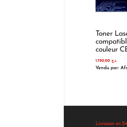
Toner Las
compatibl
couleur C
1.750,00
د.ج
Vendu par: Af
Livraison en 24