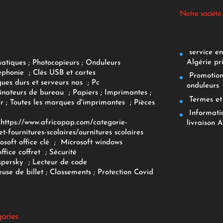
Notre société
service env
Algérie pr
matiques
;
Photocopieurs
;
Onduleurs
éphonie
;
Clés USB et cartes
Promotions
ques durs et serveurs nas
;
Pc
onduleurs
inateurs
de bureau
;
Papiers
; Imprimantes
;
Termes et 
r
;
Toutes les marques d'imprimantes
;
Pièces
Informatiq
F
https://www.africapap.com/categorie-
livraison A
et-fournitures-scolaires/
ournitures scolaires
osoft office clé
;
Microsoft windows
office coffret
;
Sécurité
spersky
;
Lecteur de code
use de billet
;
Classements
;
Protection Covid
gories