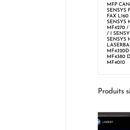
MFP CANON
SENSYS F
FAX L160 
SENSYS M
MF4270 /
/ I SENS
SENSYS M
LASERBAS
MF4320D 
MF4380 D
MF4010
Produits s