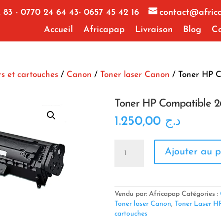
 83 - 0770 24 64 43- 0657 45 42 16
contact@afric
Accueil
Africapap
Livraison
Blog
Co
s et cartouches
/
Canon
/
Toner laser Canon
/ Toner HP C
Toner HP Compatible 2
1.250,00
د.ج
quantité
Ajouter au p
de
Toner
HP
Compatible
2612A
Vendu par: Africapap
Catégories :
Toner laser Canon
,
Toner Laser H
cartouches