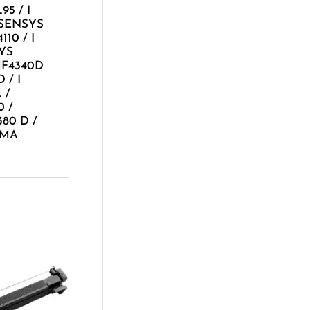
5 / I
I SENSYS
10 / I
SYS
MF4340D
 / I
 /
0 /
80 D /
XMA