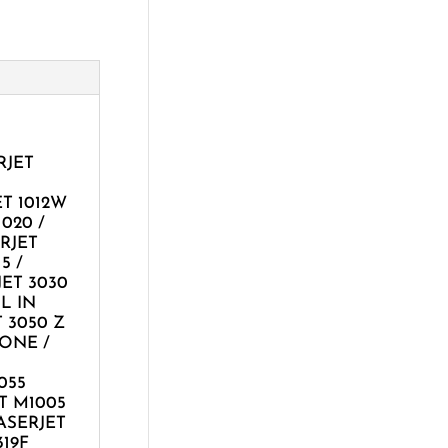
RJET
ET 1012W
1020 /
ERJET
5 /
JET 3030
L IN
T 3050 Z
 ONE /
055
ET M1005
ASERJET
319F