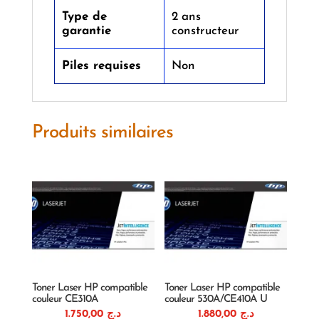
Type de
2 ans
garantie
constructeur
Piles requises
Non
Produits similaires
Toner Laser HP compatible
Toner Laser HP compatible
couleur CE310A
couleur 530A/CE410A U
1.750,00
د.ج
1.880,00
د.ج