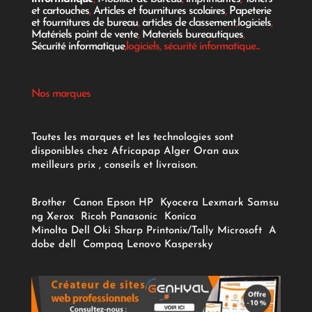
et cartouches
,
Articles et fournitures scolaires
,
Papeterie
et fournitures de bureau
,
articles de classement
,
logiciels
,
Matériels point de vente
,
Materiels bureautiques
,
Sécurité informatique
,logiciels, sécurité informatique...
Nos marques
Toutes les marques et les technologies sont
disponibles chez Africapap Alger Oran aux
meilleurs prix , conseils et livraison.
Brother
Canon
Epson
HP
Kyocera
Lexmark
Samsu
ng
Xerox
Ricoh
Panasonic
Konica
Minolta
Dell
Oki
Sharp
Printonix/Tally
Microsoft
A
dobe
dell
Compaq
Lenovo
Kaspersky