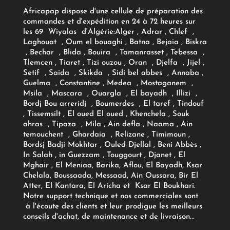
Africapap dispose d'une cellule de préparation des
commandes et d'expédition en 24 à 72 heures sur
les 69 Wiyalas d'Algérie:
Alger
, Adrar
, Chlef ,
Laghouat , Oum el bouaghi , Batna , Bejaia , Biskra
, Bechar , Blida , Bouira , Tamanrasset , Tebessa ,
Tlemcen , Tiaret , Tizi ouzou , Oran , Djelfa , Jijel ,
Setif , Saida , Skikda , Sidi bel abbes , Annaba ,
Guelma , Constantine , Medea , Mostaganem ,
Msila , Mascara , Ouargla , El bayadh , Illizi ,
Bordj Bou arreridj , Boumerdes , El taref , Tindouf
, Tissemsilt , El oued El oued , Khenchela , Souk
ahras , Tipaza , Mila , Ain defla , Naama , Ain
temouchent , Ghardaia , Relizane , Timimoun ,
Bordsj Badji Mokhtar , Ouled Djellal , Beni Abbès ,
In Salah , in Guezzam , Touggourt , Djanet , El
Mghair , El Meniaa, Barika, Aflou, El Bayadh, Ksar
Chelala, Boussaada, Messaad, Ain Oussara, Bir El
Atter, El Kantara, El Aricha et Ksar El Boukhari.
Notre support technique et nos commerciales sont
à l'écoute des clients et leur prodigue les meilleurs
conseils d'achat, de maintenance et de livraison...