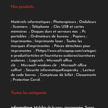
Nos produits
Matériels informatiques
;
Photocopieurs
;
Onduleurs
;
Scanners
;
Téléphonie
;
Clés USB et cartes
mémoires
;
Disques durs et serveurs nas
;
Pc
portables
;
Ordinateurs
de bureau
;
Papiers
;
Imprimantes
;
Imprimante laser
;
Toutes les
marques d'imprimantes
;
Pièces détachées pour
imprimantes
;
F
https://www.africapap.com/categori
e-produit/articles-et-fournitures-scolaires/
ournitures
scolaires
;
Logiciels
; Microsoft office
clé
;
Microsoft windows clé
;
Microsoft office
coffret
;
Sécurité informatique
Kaspersky
;
Lecteur
de code barres
;
Compteuse de billet
;
Classements
;
Protection Covid
.
Toutes les catégories
informatique
,
Mobilier de bureau
,
imprimantes
,
Toners