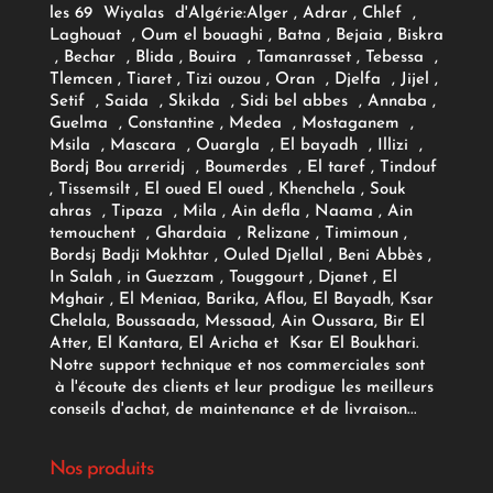
les 69 Wiyalas d'Algérie:
Alger
, Adrar
, Chlef ,
Laghouat , Oum el bouaghi , Batna , Bejaia , Biskra
, Bechar , Blida , Bouira , Tamanrasset , Tebessa ,
Tlemcen , Tiaret , Tizi ouzou , Oran , Djelfa , Jijel ,
Setif , Saida , Skikda , Sidi bel abbes , Annaba ,
Guelma , Constantine , Medea , Mostaganem ,
Msila , Mascara , Ouargla , El bayadh , Illizi ,
Bordj Bou arreridj , Boumerdes , El taref , Tindouf
, Tissemsilt , El oued El oued , Khenchela , Souk
ahras , Tipaza , Mila , Ain defla , Naama , Ain
temouchent , Ghardaia , Relizane , Timimoun ,
Bordsj Badji Mokhtar , Ouled Djellal , Beni Abbès ,
In Salah , in Guezzam , Touggourt , Djanet , El
Mghair , El Meniaa, Barika, Aflou, El Bayadh, Ksar
Chelala, Boussaada, Messaad, Ain Oussara, Bir El
Atter, El Kantara, El Aricha et Ksar El Boukhari.
Notre support technique et nos commerciales sont
à l'écoute des clients et leur prodigue les meilleurs
conseils d'achat, de maintenance et de livraison...
Nos produits