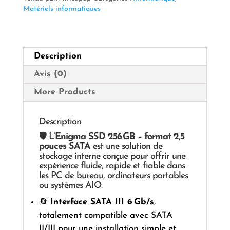
GB
Matériels informatiques
Description
Avis (0)
More Products
Description
🛡️ L’
Enigma SSD 256 GB – format 2,5
pouces SATA
est une solution de
stockage interne conçue pour offrir une
expérience fluide, rapide et fiable dans
les PC de bureau, ordinateurs portables
ou systèmes AIO.
🔄
Interface SATA III 6 Gb/s
,
totalement compatible avec SATA
II/III pour une installation simple et