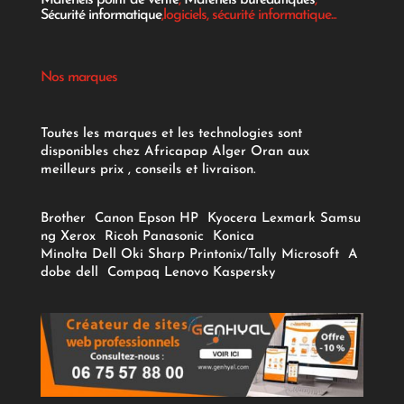
Matériels point de vente
,
Materiels bureautiques
,
Sécurité informatique
,logiciels, sécurité informatique...
Nos marques
Toutes les marques et les technologies sont
disponibles chez Africapap Alger Oran aux
meilleurs prix , conseils et livraison.
Brother
Canon
Epson
HP
Kyocera
Lexmark
Samsu
ng
Xerox
Ricoh
Panasonic
Konica
Minolta
Dell
Oki
Sharp
Printonix/Tally
Microsoft
A
dobe
dell
Compaq
Lenovo
Kaspersky