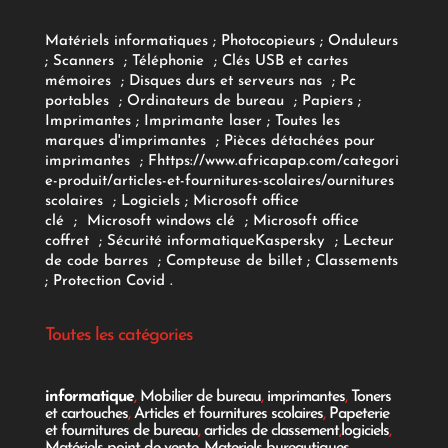
Matériels informatiques
;
Photocopieurs
;
Onduleurs
;
Scanners
;
Téléphonie
;
Clés USB et cartes
mémoires
;
Disques durs et serveurs nas
;
Pc
portables
;
Ordinateurs
de bureau
;
Papiers
;
Imprimantes
;
Imprimante laser
;
Toutes les
marques d'imprimantes
;
Pièces détachées pour
imprimantes
;
F
https://www.africapap.com/categori
e-produit/articles-et-fournitures-scolaires/
ournitures
scolaires
;
Logiciels
; Microsoft office
clé
;
Microsoft windows clé
;
Microsoft office
coffret
;
Sécurité informatique
Kaspersky
;
Lecteur
de code barres
;
Compteuse de billet
;
Classements
;
Protection Covid
.
Toutes les catégories
informatique
,
Mobilier de bureau
,
imprimantes
,
Toners
et cartouches
,
Articles et fournitures scolaires
,
Papeterie
et fournitures de bureau
,
articles de classement
,
logiciels
,