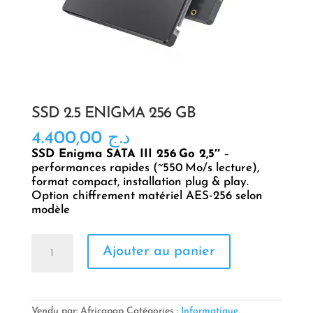
SSD 2.5 ENIGMA 256 GB
4.400,00
د.ج
SSD Enigma SATA III 256 Go 2,5″
–
performances rapides (~550 Mo/s lecture),
format compact, installation plug & play.
Option chiffrement matériel AES‑256 selon
modèle
quantité
Ajouter au panier
de
SSD
2.5
ENIGMA
256
Vendu par: Africapap
Catégories :
Informatique
,