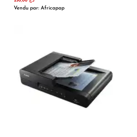
250,00
د.ج
Vendu par: Africapap