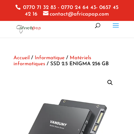
0770 71 32 83 - 0770 24 64 43- 0657 45
42 16
contact@africapap.com
Accueil
/
Informatique
/
Matériels
informatiques
/ SSD 2.5 ENIGMA 256 GB