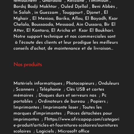
temouchent , Ghardaia , Relizane , Timimoun ,
Bordsj Badji Mokhtar , Ouled Djellal , Beni Abbès ,
In Salah , in Guezzam , Touggourt , Djanet , El
Mghair , El Meniaa, Barika, Aflou, El Bayadh, Ksar
Chelala, Boussaada, Messaad, Ain Oussara, Bir El
Atter, El Kantara, El Aricha et Ksar El Boukhari.
Notre support technique et nos commerciales sont
à l'écoute des clients et leur prodigue les meilleurs
conseils d'achat, de maintenance et de livraison...
Nos produits
Matériels informatiques
;
Photocopieurs
;
Onduleurs
;
Scanners
;
Téléphonie
;
Clés USB et cartes
mémoires
;
Disques durs et serveurs nas
;
Pc
portables
;
Ordinateurs
de bureau
;
Papiers
;
Imprimantes
;
Imprimante laser
;
Toutes les
marques d'imprimantes
;
Pièces détachées pour
imprimantes
;
F
https://www.africapap.com/categori
e-produit/articles-et-fournitures-scolaires/
ournitures
scolaires
;
Logiciels
; Microsoft office