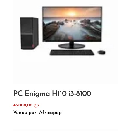
PC Enigma H110 i3-8100
46.000,00
د.ج
Vendu par: Africapap