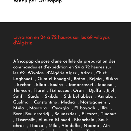
Vendu par: Africapap
Livraison en 24 à 72 heures sur les 69 wilayas
d'Algérie
Africapap dispose d'une cellule de préparation des
commandes et d'expédition en 24 à 72 heures sur
les 69 Wiyalas d'Algérie:
Alger
, Adrar
, Chlef ,
Laghouat , Oum el bouaghi , Batna , Bejaia , Biskra
, Bechar , Blida , Bouira , Tamanrasset , Tebessa ,
Tlemcen , Tiaret , Tizi ouzou , Oran , Djelfa , Jijel ,
Setif , Saida , Skikda , Sidi bel abbes , Annaba ,
Guelma , Constantine , Medea , Mostaganem ,
Msila , Mascara , Ouargla , El bayadh , Illizi ,
Bordj Bou arreridj , Boumerdes , El taref , Tindouf
, Tissemsilt , El oued El oued , Khenchela , Souk
ahras , Tipaza , Mila , Ain defla , Naama , Ain