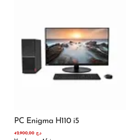
PC Enigma H110 i5
42.900,00
د.ج