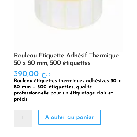
Rouleau Étiquette Adhésif Thermique
50 x 80 mm, 500 étiquettes
390,00
د.ج
Rouleau étiquettes thermiques adhésives
50 x
80 mm – 500 étiquettes
, qualité
professionnelle pour un étiquetage clair et
précis.
quantité
Ajouter au panier
de
Rouleau
Étiquette
Adhésif