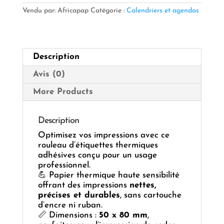
Thermique
Vendu par: Africapap
Catégorie :
Calendriers et agendas
50
x
80
mm,
Description
500
étiquettes
Avis (0)
More Products
Description
Optimisez vos impressions avec ce
rouleau d’étiquettes thermiques
adhésives conçu pour un usage
professionnel.
💪 Papier thermique haute sensibilité
offrant des impressions
nettes,
précises et durables
, sans cartouche
d’encre ni ruban.
📏 Dimensions :
50 x 80 mm
,