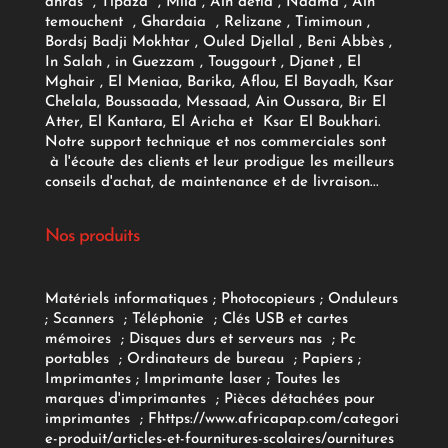
ahras , Tipaza , Mila , Ain defla , Naama , Ain
temouchent , Ghardaia , Relizane , Timimoun ,
Bordsj Badji Mokhtar , Ouled Djellal , Beni Abbès ,
In Salah , in Guezzam , Touggourt , Djanet , El
Mghair , El Meniaa, Barika, Aflou, El Bayadh, Ksar
Chelala, Boussaada, Messaad, Ain Oussara, Bir El
Atter, El Kantara, El Aricha et Ksar El Boukhari.
Notre support technique et nos commerciales sont
à l'écoute des clients et leur prodigue les meilleurs
conseils d'achat, de maintenance et de livraison...
Nos produits
Matériels informatiques
;
Photocopieurs
;
Onduleurs
;
Scanners
;
Téléphonie
;
Clés USB et cartes
mémoires
;
Disques durs et serveurs nas
;
Pc
portables
;
Ordinateurs
de bureau
;
Papiers
;
Imprimantes
;
Imprimante laser
;
Toutes les
marques d'imprimantes
;
Pièces détachées pour
imprimantes
;
F
https://www.africapap.com/categori
e-produit/articles-et-fournitures-scolaires/
ournitures