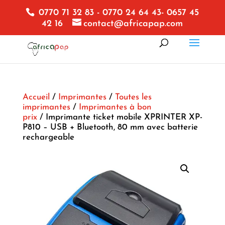
0770 71 32 83 - 0770 24 64 43- 0657 45
42 16
contact@africapap.com
Accueil
/
Imprimantes
/
Toutes les
imprimantes
/
Imprimantes à bon
prix
/ Imprimante ticket mobile XPRINTER XP-
P810 – USB + Bluetooth, 80 mm avec batterie
rechargeable