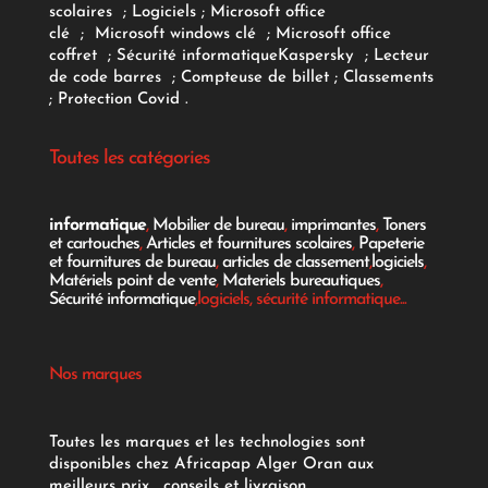
scolaires
;
Logiciels
; Microsoft office
clé
;
Microsoft windows clé
;
Microsoft office
coffret
;
Sécurité informatique
Kaspersky
;
Lecteur
de code barres
;
Compteuse de billet
;
Classements
;
Protection Covid
.
Toutes les catégories
informatique
,
Mobilier de bureau
,
imprimantes
,
Toners
et cartouches
,
Articles et fournitures scolaires
,
Papeterie
et fournitures de bureau
,
articles de classement
,
logiciels
,
Matériels point de vente
,
Materiels bureautiques
,
Sécurité informatique
,logiciels, sécurité informatique...
Nos marques
Toutes les marques et les technologies sont
disponibles chez Africapap Alger Oran aux
meilleurs prix , conseils et livraison.