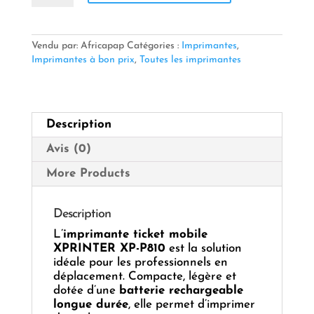
Imprimante
ticket
mobile
XPRINTER
Vendu par: Africapap
Catégories :
Imprimantes
,
XP-
Imprimantes à bon prix
,
Toutes les imprimantes
P810
–
USB
+
Description
Bluetooth,
80
Avis (0)
mm
avec
More Products
batterie
rechargeable
Description
L’
imprimante ticket mobile
XPRINTER XP-P810
est la solution
idéale pour les professionnels en
déplacement. Compacte, légère et
dotée d’une
batterie rechargeable
longue durée
, elle permet d’imprimer