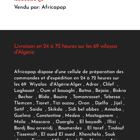
Vendu par: Africapap
Livraison en 24 à 72 heures sur les 69 wilayas
d'Algérie
Africapap dispose d'une cellule de préparation des
commandes et d'expédition en 24 à 72 heures sur
les 69 Wiyalas d'Algérie:
Alger
, Adrar
, Chlef ,
Laghouat , Oum el bouaghi , Batna , Bejaia , Biskra
, Bechar , Blida , Bouira , Tamanrasset , Tebessa ,
Tlemcen , Tiaret , Tizi ouzou , Oran , Djelfa , Jijel ,
Setif , Saida , Skikda , Sidi bel abbes , Annaba ,
Guelma , Constantine , Medea , Mostaganem ,
Msila , Mascara , Ouargla , El bayadh , Illizi ,
Bordj Bou arreridj , Boumerdes , El taref , Tindouf
, Tissemsilt , El oued El oued , Khenchela , Souk