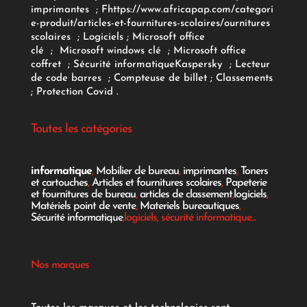
imprimantes
;
F
https://www.africapap.com/categori
e-produit/articles-et-fournitures-scolaires/
ournitures
scolaires
;
Logiciels
; Microsoft office
clé
;
Microsoft windows clé
;
Microsoft office
coffret
;
Sécurité informatique
Kaspersky
;
Lecteur
de code barres
;
Compteuse de billet
;
Classements
;
Protection Covid
.
Toutes les catégories
informatique
,
Mobilier de bureau
,
imprimantes
,
Toners
et cartouches
,
Articles et fournitures scolaires
,
Papeterie
et fournitures de bureau
,
articles de classement
,
logiciels
,
Matériels point de vente
,
Materiels bureautiques
,
Sécurité informatique
,logiciels, sécurité informatique...
Nos marques