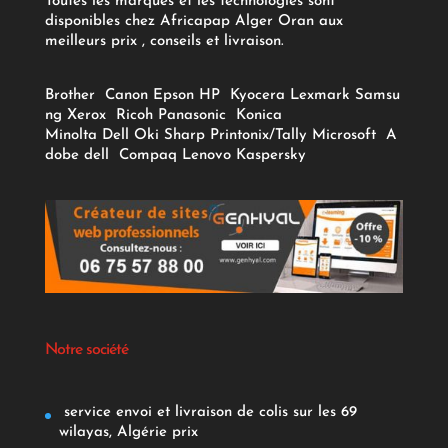
Toutes les marques et les technologies sont
disponibles chez Africapap Alger Oran aux
meilleurs prix , conseils et livraison.
Brother
Canon
Epson
HP
Kyocera
Lexmark
Samsu
ng
Xerox
Ricoh
Panasonic
Konica
Minolta
Dell
Oki
Sharp
Printonix/Tally
Microsoft
A
dobe
dell
Compaq
Lenovo
Kaspersky
Notre société
service envoi et livraison de colis sur les 69
wilayas, Algérie prix