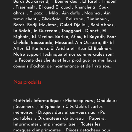
Bordj Bou arreridj , Boumerdes , El taref , Tindouf
, Tissemsilt , El oued El oued , Khenchela , Souk
ahras , Tipaza , Mila , Ain defla , Naama , Ain
temouchent , Ghardaia , Relizane , Timimoun ,
Bordsj Badji Mokhtar , Ouled Djellal , Beni Abbès ,
In Salah , in Guezzam , Touggourt , Djanet , El
Mghair , El Meniaa, Barika, Aflou, El Bayadh, Ksar
Chelala, Boussaada, Messaad, Ain Oussara, Bir El
Atter, El Kantara, El Aricha et Ksar El Boukhari.
Notre support technique et nos commerciales sont
à l'écoute des clients et leur prodigue les meilleurs
conseils d'achat, de maintenance et de livraison...
Nos produits
Matériels informatiques
;
Photocopieurs
;
Onduleurs
;
Scanners
;
Téléphonie
;
Clés USB et cartes
mémoires
;
Disques durs et serveurs nas
;
Pc
portables
;
Ordinateurs
de bureau
;
Papiers
;
Imprimantes
;
Imprimante laser
;
Toutes les
marques d'imprimantes
;
Pièces détachées pour