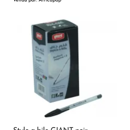
Vendu par: Africapap