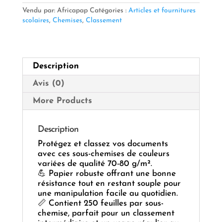
COULEURS
Vendu par: Africapap
Catégories :
Articles et fournitures
70-
scolaires
,
Chemises
,
Classement
80g
250F
BOUFFON
Description
Avis (0)
More Products
Description
Protégez et classez vos documents
avec ces sous-chemises de couleurs
variées de qualité 70-80 g/m².
💪 Papier robuste offrant une bonne
résistance tout en restant souple pour
une manipulation facile au quotidien.
📏 Contient 250 feuilles par sous-
chemise, parfait pour un classement