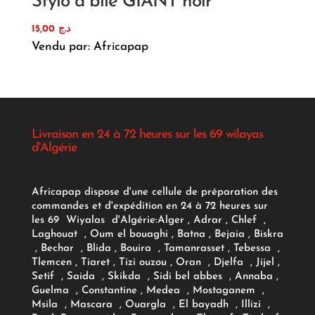
Stylo a bile GIANT noir
15,00
د.ج
Vendu par: Africapap
Livraison en 24 à 72 heures sur les 69 wilayas
d'Algérie
Africapap dispose d'une cellule de préparation des
commandes et d'expédition en 24 à 72 heures sur
les 69 Wiyalas d'Algérie:
Alger
, Adrar
, Chlef ,
Laghouat , Oum el bouaghi , Batna , Bejaia , Biskra
, Bechar , Blida , Bouira , Tamanrasset , Tebessa ,
Tlemcen , Tiaret , Tizi ouzou , Oran , Djelfa , Jijel ,
Setif , Saida , Skikda , Sidi bel abbes , Annaba ,
Guelma , Constantine , Medea , Mostaganem ,
Msila , Mascara , Ouargla , El bayadh , Illizi ,