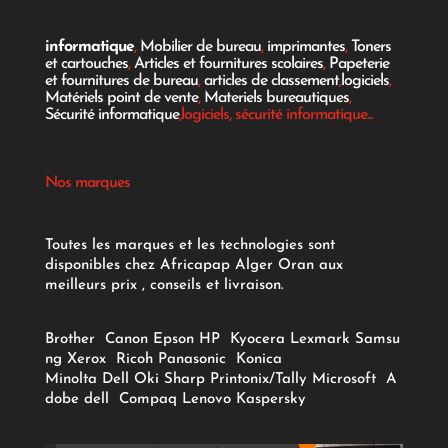
informatique
,
Mobilier de bureau
,
imprimantes
,
Toners
et cartouches
,
Articles et fournitures scolaires
,
Papeterie
et fournitures de bureau
,
articles de classement
,
logiciels
,
Matériels point de vente
,
Materiels bureautiques
,
Sécurité informatique
,logiciels, sécurité informatique...
Nos marques
Toutes les marques et les technologies sont
disponibles chez Africapap Alger Oran aux
meilleurs prix , conseils et livraison.
Brother
Canon
Epson
HP
Kyocera
Lexmark
Samsu
ng
Xerox
Ricoh
Panasonic
Konica
Minolta
Dell
Oki
Sharp
Printonix/Tally
Microsoft
A
dobe
dell
Compaq
Lenovo
Kaspersky