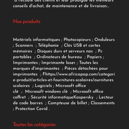
à l'écoute des clients et leur prodigue les meilleurs
conseils d'achat, de maintenance et de livraison...
Nos produits
Matériels informatiques
;
Photocopieurs
;
Onduleurs
;
Scanners
;
Téléphonie
;
Clés USB et cartes
mémoires
;
Disques durs et serveurs nas
;
Pc
portables
;
Ordinateurs
de bureau
;
Papiers
;
Imprimantes
;
Imprimante laser
;
Toutes les
marques d'imprimantes
;
Pièces détachées pour
imprimantes
;
F
https://www.africapap.com/categori
e-produit/articles-et-fournitures-scolaires/
ournitures
scolaires
;
Logiciels
; Microsoft office
clé
;
Microsoft windows clé
;
Microsoft office
coffret
;
Sécurité informatique
Kaspersky
;
Lecteur
de code barres
;
Compteuse de billet
;
Classements
;
Protection Covid
.
Toutes les catégories