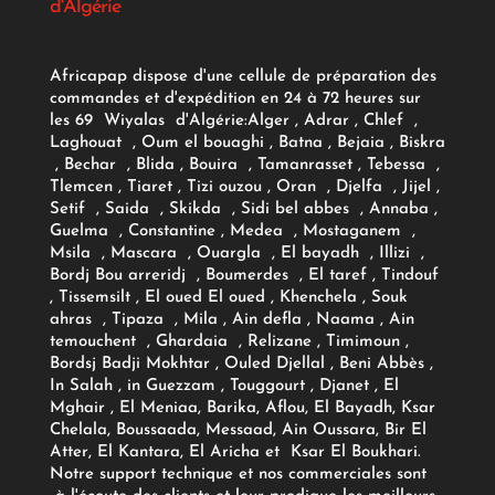
d'Algérie
Africapap dispose d'une cellule de préparation des
commandes et d'expédition en 24 à 72 heures sur
les 69 Wiyalas d'Algérie:
Alger
, Adrar
, Chlef ,
Laghouat , Oum el bouaghi , Batna , Bejaia , Biskra
, Bechar , Blida , Bouira , Tamanrasset , Tebessa ,
Tlemcen , Tiaret , Tizi ouzou , Oran , Djelfa , Jijel ,
Setif , Saida , Skikda , Sidi bel abbes , Annaba ,
Guelma , Constantine , Medea , Mostaganem ,
Msila , Mascara , Ouargla , El bayadh , Illizi ,
Bordj Bou arreridj , Boumerdes , El taref , Tindouf
, Tissemsilt , El oued El oued , Khenchela , Souk
ahras , Tipaza , Mila , Ain defla , Naama , Ain
temouchent , Ghardaia , Relizane , Timimoun ,
Bordsj Badji Mokhtar , Ouled Djellal , Beni Abbès ,
In Salah , in Guezzam , Touggourt , Djanet , El
Mghair , El Meniaa, Barika, Aflou, El Bayadh, Ksar
Chelala, Boussaada, Messaad, Ain Oussara, Bir El
Atter, El Kantara, El Aricha et Ksar El Boukhari.
Notre support technique et nos commerciales sont