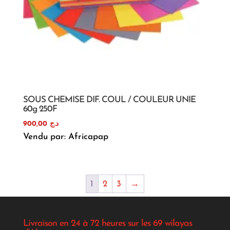
SOUS CHEMISE DIF. COUL / COULEUR UNIE
60g 250F
900,00
د.ج
Vendu par: Africapap
1
2
3
→
Livraison en 24 à 72 heures sur les 69 wilayas