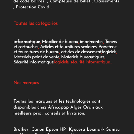
de code barres
;
Compteuse de billet
;
Classements
;
Protection Covid
.
Toutes les catégories
informatique
,
Mobilier de bureau
,
imprimantes
,
Toners
et cartouches
,
Articles et fournitures scolaires
,
Papeterie
et fournitures de bureau
,
articles de classement
,
logiciels
,
Matériels point de vente
,
Materiels bureautiques
,
Sécurité informatique
,logiciels, sécurité informatique...
Nos marques
Toutes les marques et les technologies sont
disponibles chez Africapap Alger Oran aux
meilleurs prix , conseils et livraison.
Brother
Canon
Epson
HP
Kyocera
Lexmark
Samsu