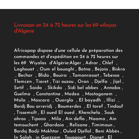
Livraison en 24 à 72 heures sur les 69 wilayas
d'Algérie
Africapap dispose d'une cellule de préparation des
commandes et d'expédition en 24 à 72 heures sur
les 69 Wiyalas d'Algérie:
Alger
, Adrar
, Chlef ,
Laghouat , Oum el bouaghi , Batna , Bejaia , Biskra
, Bechar , Blida , Bouira , Tamanrasset , Tebessa ,
Tlemcen , Tiaret , Tizi ouzou , Oran , Djelfa , Jijel ,
Setif , Saida , Skikda , Sidi bel abbes , Annaba ,
Guelma , Constantine , Medea , Mostaganem ,
Msila , Mascara , Ouargla , El bayadh , Illizi ,
Bordj Bou arreridj , Boumerdes , El taref , Tindouf
, Tissemsilt , El oued El oued , Khenchela , Souk
ahras , Tipaza , Mila , Ain defla , Naama , Ain
temouchent , Ghardaia , Relizane , Timimoun ,
Bordsj Badji Mokhtar , Ouled Djellal , Beni Abbès ,
In Salah , in Guezzam , Touggourt , Djanet , El