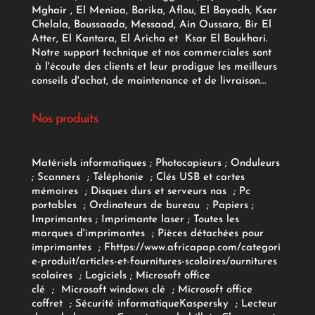
Mghair , El Meniaa, Barika, Aflou, El Bayadh, Ksar
Chelala, Boussaada, Messaad, Ain Oussara, Bir El
Atter, El Kantara, El Aricha et Ksar El Boukhari.
Notre support technique et nos commerciales sont
à l'écoute des clients et leur prodigue les meilleurs
conseils d'achat, de maintenance et de livraison...
Nos produits
Matériels informatiques
;
Photocopieurs
;
Onduleurs
;
Scanners
;
Téléphonie
;
Clés USB et cartes
mémoires
;
Disques durs et serveurs nas
;
Pc
portables
;
Ordinateurs
de bureau
;
Papiers
;
Imprimantes
;
Imprimante laser
;
Toutes les
marques d'imprimantes
;
Pièces détachées pour
imprimantes
;
F
https://www.africapap.com/categori
e-produit/articles-et-fournitures-scolaires/
ournitures
scolaires
;
Logiciels
; Microsoft office
clé
;
Microsoft windows clé
;
Microsoft office
coffret
;
Sécurité informatique
Kaspersky
;
Lecteur