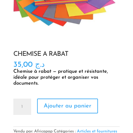
CHEMISE À RABAT
35,00
د.ج
Chemise à rabat — pratique et résistante,
idéale pour protéger et organiser vos
documents.
quantité
Ajouter au panier
de
CHEMISE
À
RABAT
Vendu par: Africapap
Catégories :
Articles et fournitures