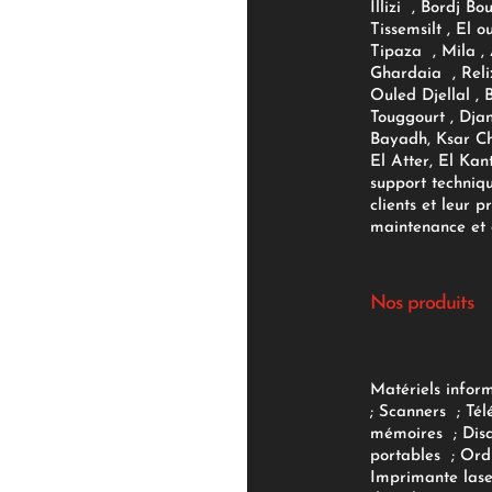
Illizi , Bordj B
Tissemsilt , El 
Tipaza , Mila ,
Ghardaia , Reli
Ouled Djellal , 
Touggourt , Djan
Bayadh, Ksar Ch
El Atter, El Kan
support techniq
clients et leur p
maintenance et d
Nos produits
Matériels infor
;
Scanners
;
Tél
mémoires
;
Dis
portables
;
Ord
Imprimante lase