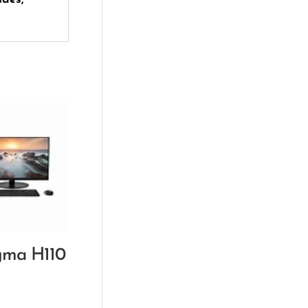
gma H110
د