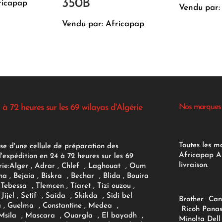
350B
ricapap
Vendu par:
Vendu par: Africapap
 à 72 heures sur les 69 wilayas d'Algérie
Nos marques
Toutes les m
se d'une cellule de préparation des
Africapap Al
expédition en 24 à 72 heures sur les 69
livraison.
ie:
Alger
, Adrar
, Chlef , Laghouat , Oum
na , Bejaia , Biskra , Bechar , Blida , Bouira
Tebessa , Tlemcen , Tiaret , Tizi ouzou ,
Jijel , Setif , Saida , Skikda , Sidi bel
Brother
Can
 , Guelma , Constantine , Medea ,
Ricoh
Panas
sila , Mascara , Ouargla , El bayadh ,
Minolta
Dell