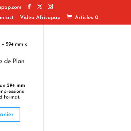
apap.com
ntact
Vidéo Africapap
Articles 0
g – 594 mm x
e de Plan
lan
594 mm
 impressions
d format.
anier