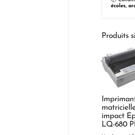
écoles, ar
Produits s
Impriman
matriciell
impact E
LQ-680 