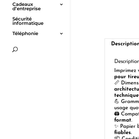
Cadeaux
d’entreprise
Sécurité
informatique
Téléphonie
Descriptio
Descriptio
Imprimez 
pour tire
📏 Dimens
architect
technique
💪 Gram
usage quot
🖨️ Compat
format
.
✨ Papier 
fiables
.
📦 Condit