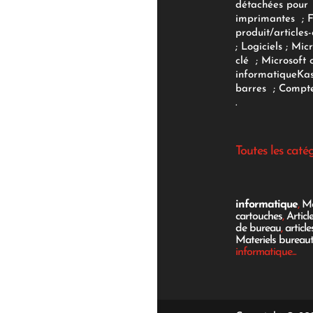
détachées pour
imprimantes
;
produit/articles-
;
Logiciels
; Micr
clé
;
Microsoft 
informatique
Ka
barres
;
Compte
.
Toutes les caté
informatique
,
Mo
cartouches
,
Articl
de bureau
,
articl
Materiels bureau
informatique...