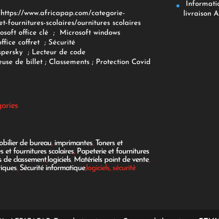
Informatiq
F
https://www.africapap.com/categorie-
livraison A
et-fournitures-scolaires/
ournitures scolaires
osoft office clé
;
Microsoft windows
office coffret
;
Sécurité
spersky
;
Lecteur de code
use de billet
;
Classements
;
Protection Covid
gories
bilier de bureau
,
imprimantes
,
Toners et
es et fournitures scolaires
,
Papeterie et fournitures
es de classement
,
logiciels
,
Matériels point de vente
,
tiques
,
Sécurité informatique
,logiciels, sécurité