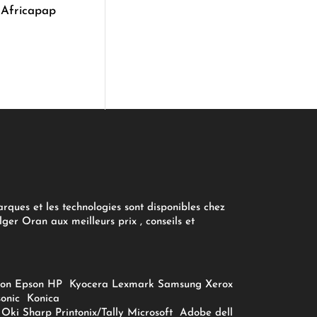
 Africapap
arques et les technologies sont disponibles chez
ger Oran aux meilleurs prix , conseils et
on
Epson
HP
Kyocera
Lexmark
Samsung
Xerox
onic
Konica
Oki
Sharp
Printonix/Tally
Microsoft
Adobe
dell