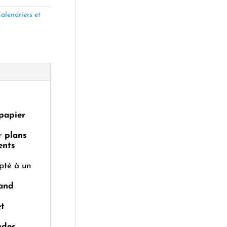
alendriers et
papier
ur
plans
ents
pté à un
rand
et
udes,