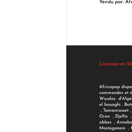
Vendu par: Af
Livraison en 24
Africapap dispo
commandes et d'
Wiyalas d'Algér
el bouaghi , Bat
, Tamanrasset , 
Oran , Djelfa , 
abbes , Annaba
Mostaganem , M