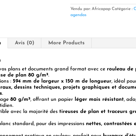
pour
Tireuse
Vendu par: Africapap
Catégorie :
C
de
agendas
Plan
80
g
–
n
Avis (0)
More Products
594
mm
x
n
150
vos plans et documents grand format avec ce
m
rouleau de 
use de plan 80 g/m²
.
ions :
594 mm de largeur x 150 m de longueur
, idéal po
uraux, dessins techniques, projets graphiques et docum
s
.
mage
80 g/m²
, offrant un papier
léger mais résistant
, ada
idien.
ible avec la majorité des
tireuses de plan et traceurs g
blanc standard, pour des impressions
nettes, contrastées 
ionnement pratique en rouleau, parfait pour
bureaux d’ét