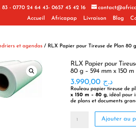
 83 - 0770 24 64 43- 0657 45 42 16
contact@afric
Accueil
Africapap
Livraison
Blog
Co
ndriers et agendas
/ RLX Papier pour Tireuse de Plan 80 
RLX Papier pour Tireus
80 g – 594 mm x 150 m
3.990,00
د.ج
Rouleau papier tireuse de p
x 150 m – 80 g
, idéal pour
de plans et documents gran
quantité
Ajouter au p
de
RLX
Papier