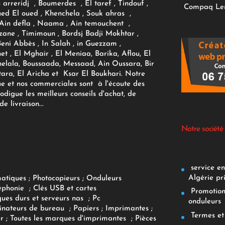
ou arreridj , Boumerdes , El taref , Tindouf ,
Compaq
Le
oued El oued , Khenchela , Souk ahras ,
 Ain defla , Naama , Ain temouchent ,
zane , Timimoun , Bordsj Badji Mokhtar ,
Beni Abbès , In Salah , in Guezzam ,
et , El Mghair , El Meniaa, Barika, Aflou, El
elala, Boussaada, Messaad, Ain Oussara, Bir
tara, El Aricha et Ksar El Boukhari. Notre
ue et nos commerciales sont à l'écoute des
rodigue les meilleurs conseils d'achat, de
e livraison...
Notre société
service env
Algérie pr
matiques
;
Photocopieurs
;
Onduleurs
éphonie
;
Clés USB et cartes
Promotions
ques durs et serveurs nas
;
Pc
onduleurs
inateurs
de bureau
;
Papiers
; Imprimantes
;
Termes et 
r
;
Toutes les marques d'imprimantes
;
Pièces