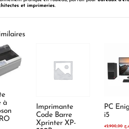
chitectes et imprimeries
.
imilaires
te
e à
Imprimante
PC Eni
pson
Code Barre
i5
PRO
Xprinter XP-
42.900,00
.ج